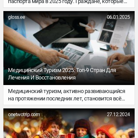
паспорта мира в 2025 году. Граждане, которые
обладают ими, имеют возможность
путешествовать по странам без дополнительных
gloss.ee
06.01.2025
виз.
Медицинский Туризм 2025: Топ-9 Стран Для
Лечения И Восстановления
Медицинский туризм, активно развивающийся
на протяжении последних лет, становится всё
более популярным. Причин для этого несколько:
стремление найти более доступное лечение,
onetwotrip.com
27.12.2024
желание получить доступ к новейшим
технологиям или услугам, недоступным в родной
стране, или даже совмещение лечения с