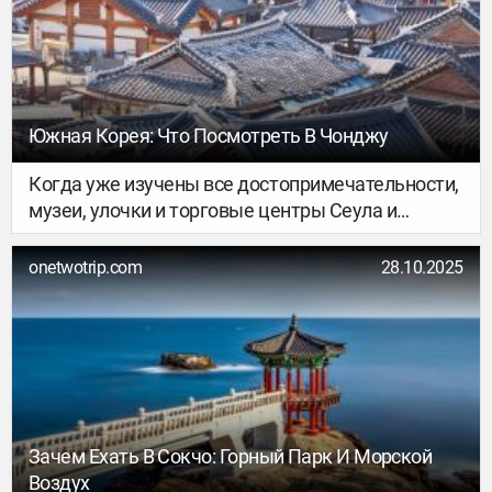
Южная Корея: Что Посмотреть В Чонджу
Когда уже изучены все достопримечательности,
музеи, улочки и торговые центры Сеула и
Пусана, самое время отправиться смотреть
другую Корею. Спокойную, тихую,
onetwotrip.com
28.10.2025
традиционную. Наш автор Лена Шумная
съездила в известный город исторических
ханоков и рассказывает, почему там стоит
побывать.
Зачем Ехать В Сокчо: Горный Парк И Морской
Воздух