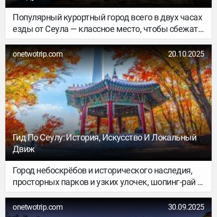
Популярный курортный город всего в двух часах
езды от Сеула — классное место, чтобы сбежать
на выходные из шумного мегаполиса и
насладится размеренным ритмом жизни
onetwotrip.com
20.10.2025
прибрежного города. Наш автор, Лена Шумная,
была там уже несколько раз — и теперь
рассказывает, почему вам тоже нужно
включить Сокчо в своё следующее путешествие
по Южной Корее.
Гид По Сеулу: История, Искусство И Локальный
Движ
Город небоскрёбов и исторического наследия,
просторных парков и узких улочек, шопинг-рай и
бьюти-столица — всё это о Сеуле. Говорить о
столице Южной Кореи можно бесконечно, как и
onetwotrip.com
30.09.2025
возвращаться сюда, ведь каждый раз