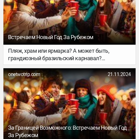
путешествием в новые места. В 2025 году на
карте медицинского туризма появились страны,
которые отличаются высоким уровнем
медицинской помощи и специализированными
направлениями лечения. Вот несколько
Встречаем Новый Год За Рубежом
ключевых направлений.
Пляж, храм или ярмарка? А может быть,
грандиозный бразильский карнавал?
Рассказываем, где и как можно встретить 2025
год, чтобы он точно удался. Ловите 10 вариантов
onetwotrip.com
21.11.2024
и планируйте, как пройдёт главная ночь года.
За Границей Возможного: Встречаем Новый Год
За Рубежом