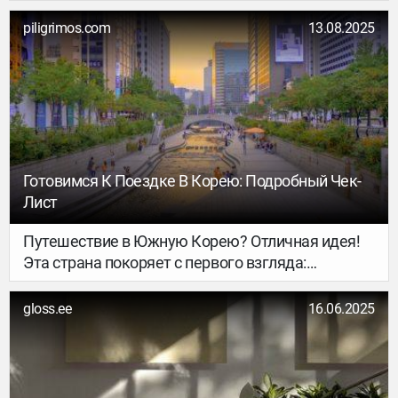
пляжного отдыха, любителей экскурсий по
городам и тех, кому неважно, куда ехать,
piligrimos.com
13.08.2025
главное, чтобы там было весело и необычно.
Готовимся К Поездке В Корею: Подробный Чек-
Лист
Путешествие в Южную Корею? Отличная идея!
Эта страна покоряет с первого взгляда:
современные города, старинные дворцы,
уличная еда, высокие технологии и
gloss.ee
16.06.2025
неповторимая атмосфера. Но чтобы поездка
прошла без стресса и неприятных сюрпризов,
важно хорошо подготовиться к ней. Мы собрали
подробный чек-лист, который сделает