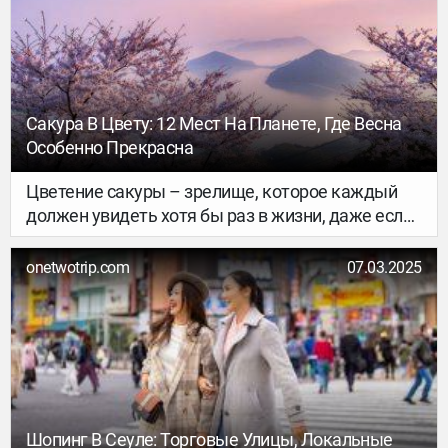
Южной Америке, Африке и Азии. Это
безграничные дождевые джунгли, огромные
водопады, подземная река, национальные парки
и острова с завораживающими ландшафтами.
Рассказываем, ради чего стоит поехать в
Сакура В Цвету: 12 Мест На Планете, Где Весна
каждую из семи локаций.
Особенно Прекрасна
Цветение сакуры – зрелище, которое каждый
должен увидеть хотя бы раз в жизни, даже если
в душе он прагматик, считающий, что «деревья
– это просто деревья». Держите список лучших
onetwotrip.com
07.03.2025
мест, где можно насладиться этим чудом
природы.
Шопинг В Сеуле: Торговые Улицы, Локальные