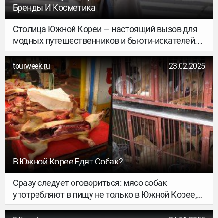
Бренды И Косметика
Столица Южной Кореи — настоящий вызов для
модных путешественников и бьюти-искателей.
Удержаться от покупок сложно. Да и нужно ли?
Короче, готовьте отдельный чемодан —
tourweek.ru
23.02.2025
рассказываем, куда отправиться на шопинг в
Сеуле.
В Южной Корее Едят Собак?
Сразу следует оговориться: мясо собак
употребляют в пищу не только в Южной Корее,
но и во многих других азиатских странах –
Вьетнаме, Китае, Лаосе и других. Собачатина