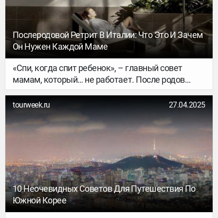
путешествие простым и организованным.
Послеродовой Ретрит В Италии: Что Это И Зачем
Он Нужен Каждой Маме
«Спи, когда спит ребенок», – главный совет
мамам, который… не работает. После родов
женщина полностью переключается на
малыша. График расписан под сны и кормления.
tourweek.ru
27.04.2025
Время, силы и внимание – уходят на заботу,
часто с полным отсутствием заботы о себе. И
если мама отдает все ребенку, кто отдает что-то
ей?
10 Неочевидных Советов Для Путешествия По
Южной Корее