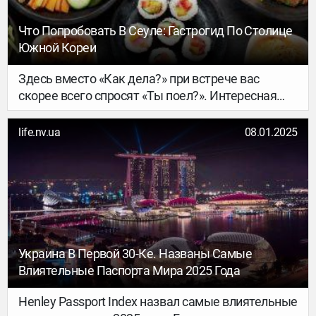
Что Попробовать В Сеуле: Гастрогид По Столице
Южной Кореи
Здесь вместо «Как дела?» при встрече вас
скорее всего спросят «Ты поел?». Интересная
культурная особенность, которая показывает,
насколько важное место еда занимает в жизни
life.nv.ua
08.01.2025
корейцев. В общем, приготовьтесь: остаться
голодными в Сеуле не получится.
Украина В Первой 30-Ке. Названы Самые
Влиятельные Паспорта Мира 2025 Года
Henley Passport Index назвал самые влиятельные