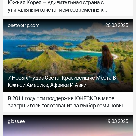
Южная Корея — удивительная страна с
уникальным сочетанием современных
мегаполисов, древних традиций и живописной
природы. В отличие от популярных азиатских
onetwotrip.com
26.03.2025
стран, поездка сюда может быть сложнее для
тех, кто привык к маршрутам Таиланда или
Вьетнама.
7 Новых Чудес Света: Красивейшие Места В
Южной Америке, Африке И Азии
В 2011 году при поддержке ЮНЕСКО в мире
завершилось голосование за выбор семи новых
чудес природы на планете, в котором принимали
участие более 100 миллионов человек. В список
gloss.ee
19.03.2025
финалистов конкурса попали уникальные и
потрясающие по красоте природные места в