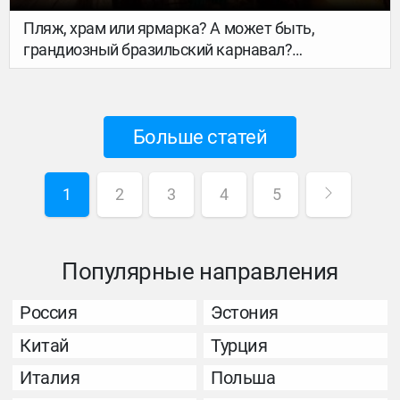
Пляж, храм или ярмарка? А может быть,
грандиозный бразильский карнавал?
Рассказываем, где и как можно встретить 2025
год, чтобы он точно удался. Ловите 10 вариантов
и планируйте, как пройдёт главная ночь года.
Больше статей
1
2
3
4
5
Популярные направления
Россия
Эстония
Китай
Турция
Италия
Польша