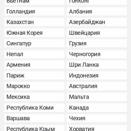
Вьетнам
Гонконг
Голландия
Албания
Казахстан
Азербайджан
Южная Корея
Швейцария
Сингапур
Грузия
Непал
Черногория
Армения
Шри Ланка
Париж
Индонезия
Марокко
Австралия
Мексика
Мальта
Республика Коми
Канада
Варшава
Чехия
Республика Крым
Хорватия