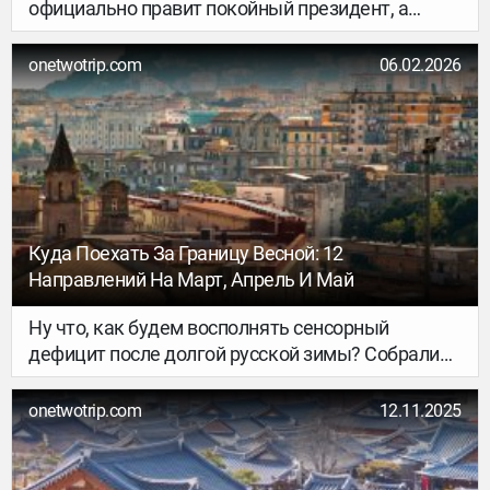
официально правит покойный президент, а
доступ в интернет закрыт для всех.
onetwotrip.com
06.02.2026
Куда Поехать За Границу Весной: 12
Направлений На Март, Апрель И Май
Ну что, как будем восполнять сенсорный
дефицит после долгой русской зимы? Собрали
12 весенних зарубежных направлений: для
хайкинга и трекинга, гастровпечатлений и
onetwotrip.com
12.11.2025
городских прогулок. От Японии до Португалии —
осталось только выбрать.