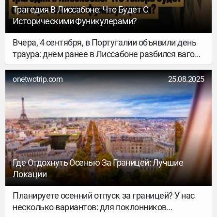
Трагедия В Лиссабоне: Что Будет С
Историческими Фуникулерами?
Вчера, 4 сентября, в Португалии объявили день
траура: днем ранее в Лиссабоне разбился вагон
фуникулера Elevador da Glória, одного из самых
узнаваемых символов города. 17 человек
onetwotrip.com
25.08.2025
погибли, еще несколько сильно пострадали – в
основном туристы из разных стран. Все
фуникулеры в городе временно остановили;
власти, прокуратура, полиция и транспортные
ведомства проводят расследование – что
случилось? И что теперь будет с другими
историческими фуникулерами Лиссабона?
Где Отдохнуть Осенью За Границей: Лучшие
Локации
Планируете осенний отпуск за границей? У нас
несколько вариантов: для поклонников