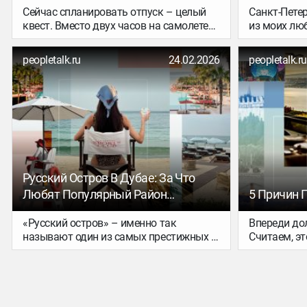
Сейчас спланировать отпуск – целый
Санкт-Пете
квест. Вместо двух часов на самолете
из моих лю
до некоторых стран приходится
души «норм
добираться больше суток с
слишком эк
peopletalk.ru
24.02.2026
peopletalk.ru
несколькими пересадками. Однако это
смысле слов
не повод отказываться от изучения
сюда хотя б
достопримечательностей и солнечных
почувствов
курортов.
страницами
наказания»,
мое путеше
необычным,
особняке А
Русский Остров В Дубае: За Что
Любят Популярный Район
5 Причин 
Bluewaters И При Чем Тут Русские
«Русский остров» – именно так
Впереди до
называют один из самых престижных и
Считаем, э
дорогостоящих районов Дубая
запланиров
Bluewaters. На фоне шумного,
например, в
бурлящего, бессонного мегаполиса этот
бы чуть-чут
уголок кажется оазисом спокойствия и
пасмурной 
умиротворения, хотя и находится
историческ