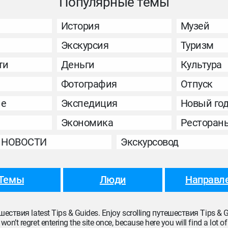
Популярные темы
История
Музей
Экскурсия
Туризм
ти
Деньги
Культура
Фотография
Отпуск
ие
Экспедиция
Новый го
Экономика
Ресторан
НОВОСТИ
Экскурсовод
Темы
Люди
Направл
тешествия latest Tips & Guides. Enjoy scrolling путешествия Tips & G
n’t regret entering the site once, because here you will find a lot of