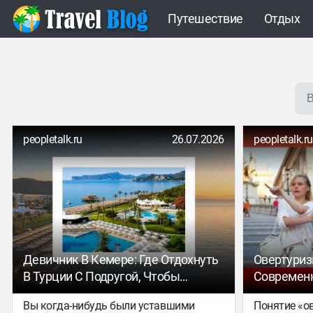
Путешествие
Отдых
peopletalk.ru
26.07.2026
peopletalk.ru
Девичник В Кемере: Где Отдохнуть
Овертуриз
В Турции С Подругой, Чтобы
Современн
Вернуться
Пострадав
Вы когда-нибудь были уставшими
Понятие «о
Решения