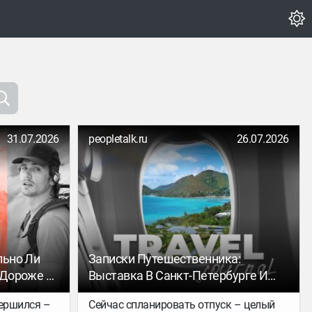
31.07.2026
peopletalk.ru
26.07.2026
льно Ли
Записки Путешественника:
 Дороже И
Выставка В Санкт-Петербурге И
тпуск
Велопрогулка По Исторической
вершился –
Сейчас спланировать отпуск – целый
Москве