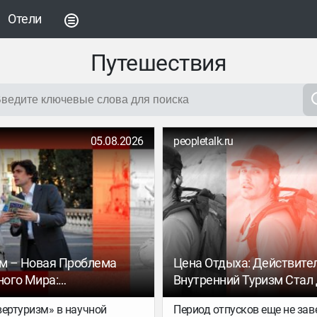
Отели
Путешествия
05.08.2026
peopletalk.ru
м – Новая Проблема
Цена Отдыха: Действите
ого Мира:
Внутренний Туризм Стал
шие Города И Пути
Как Выгодно Слетать В О
вертуризм» в научной
Период отпусков еще не за