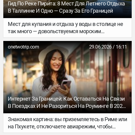
предметами искусства и редкими экспонатами.
Гид По Реке Пирита: 8 Мест Для Летнего Отдыха
В Таллинне И Одно — Сразу За Его Границей
Мест для купания и отдыха у воды в столице не
так много — довольствуемся морским
побережьем, озером Харку и рекой Пирита. Если
с морем и озером все понятно, то у реки надо
onetwotrip.com
29.06.2026 / 16:11
знать места. Здесь нет одной длинной пляжной
полосы. Вместо нее — целая цепочка небольших
мест, где можно расстелить полотенце, устроить
пикник, спустить на воду SUP или каяк, а в
некоторых местах и искупаться.
Интернет За Границей: Как Оставаться На Связи
В Поездках И Не Разориться На Роуминге В 2026
Году
Знакомая картина: вы приземляетесь в Риме или
на Пхукете, отключаете авиарежим, чтобы
вызвать такси или посмотреть маршрут до