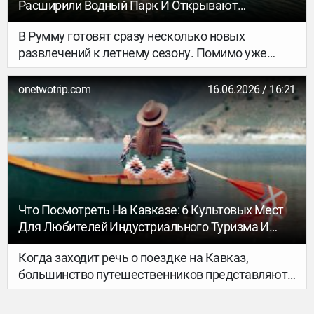
Расширили Водный Парк И Открывают
Подводную Выставку
В Румму готовят сразу несколько новых
развлечений к летнему сезону. Помимо уже
известного затопленного карьера и подводной
тюрьмы, посетителей ждут новая выставка,
onetwotrip.com
16.06.2026 / 16:21
расширенный водный парк и совершенно новый
парк приключений.
Что Посмотреть На Кавказе: 6 Культовых Мест
Для Любителей Индустриального Туризма И
Эстетики Упадка
Когда заходит речь о поездке на Кавказ,
большинство путешественников представляют
себе величественные заснеженные вершины,
изумрудные ущелья, старинные боевые башни и