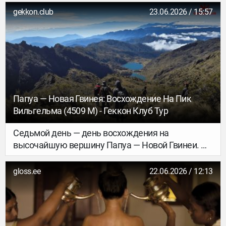
отеля. А всего через пять минут на экран
gekkon.club
23.06.2026 / 15:57
приходит грустное СМС: «Ваш баланс менее 0
рублей. Подключён пакет роуминга за 450
рублей».
Папуа — Новая Гвинея: Восхождение На Пик
Вильгельма (4509 М) - Геккон Клуб Тур
Седьмой день — день восхождения на
высочайшую вершину Папуа — Новой Гвинеи. По
общему мнению тех, кто пошёл наверх, это был
самый красивый день за всё наше путешествие
gloss.ee
22.06.2026 / 12:13
по Папуа.