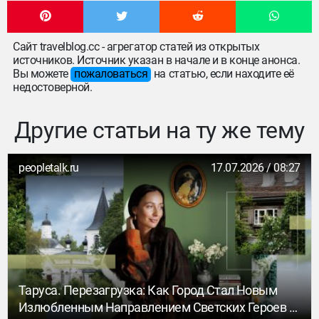
Сайт travelblog.cc - агрегатор статей из открытых
источников. Источник указан в начале и в конце анонса.
Вы можете
пожаловаться
на статью, если находите её
недостоверной.
Другие статьи на ту же тему
peopletalk.ru
17.07.2026 / 08:27
Таруса. Перезагрузка: Как Город Стал Новым
Излюбленным Направлением Светских Героев И