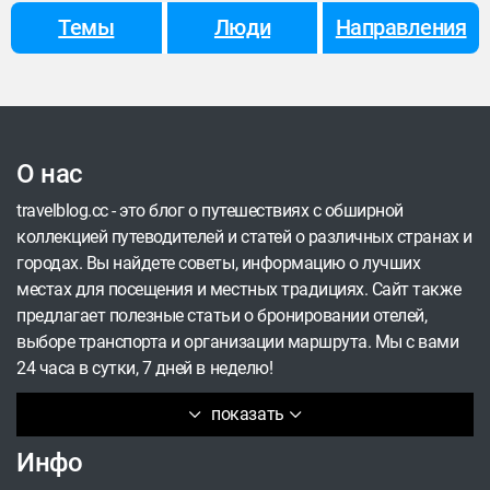
гостеприимные застолья. Однако в 2026 году
Темы
Люди
Направления
среди туристов стремительно набирает
популярность совершенно иное, глубокое и
меланхоличное направление — индустриальный
туризм. Исследователей привлекает особая
эстетика упадка: законсервированные в
О нас
высокогорье советские заводы, опустевшие
рабочие посёлки и масштабные архитектурные
travelblog.cc - это блог о путешествиях с обширной
объекты, которые постепенно поглощает дикая
коллекцией путеводителей и статей о различных странах и
природа.
городах. Вы найдете советы, информацию о лучших
местах для посещения и местных традициях. Сайт также
предлагает полезные статьи о бронировании отелей,
выборе транспорта и организации маршрута. Мы с вами
24 часа в сутки, 7 дней в неделю!
показать
Инфо