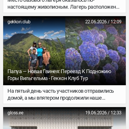
настоящему живописным. Лагерь расположен
на высоте около 3600 метров, у двух
высокогорных озёр — Пиунде и Аунде, в
gekkon.club
22.06.2026 / 12:09
которых, словно в зеркале, отражаются
окружающие скалистые гребни.
Папуа — Новая Гвинея: Переезд К Подножию
Горы Вильгельма - Геккон Клуб Тур
На пятый день часть участников отправились
домой, а мы впятером продолжили наше
путешествие по Папуа. Впереди — маршрут к
самой высокой горе Папуа — Новой Гвинеи,
gloss.ee
19.06.2026 / 12:33
вершине Вильгельма.