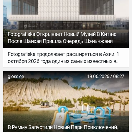
Fotografiska Открывает Новый Музей В Китае:
После Шанхая Пришла Очередь Шэньчжэня
Fotografiska продолжает расширяться в Азии: 1
октября 2026 года один из самых известных в
мире центров фотографии и культурных событий
откроет новый музей в китайском Шэньчжэне.
gloss.ee
19.06.2026 / 08:27
Это станет второй площадкой Fotografiska в
Китае после Шанхая и пятой действующей
локацией сети наряду со Стокгольмом,
Таллинном, Берлином и Шанхаем.
В Румму Запустили Новый Парк Приключений,