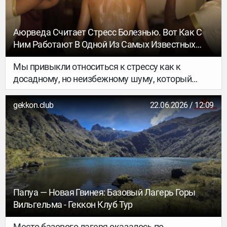
Аюрведа Считает Стресс Болезнью. Вот Как С
Ним Работают В Одной Из Самых Известных
Клиник Индии
Мы привыкли относиться к стрессу как к
досадному, но неизбежному шуму, который
можно заглушить коротким отпуском. Но
древняя индийская медицина смотрит на
gekkon.club
22.06.2026 / 12:09
проблему гораздо глубже. В аюрведе стресс
известен как САХАСА (SAHASA) – состояние,
которое подрывает иммунитет, истощает
нервную систему (управляемую Вата-дошей) и
делает тело уязвимым для любых болезней.
Аюрведическая наука утверждает: наши
эмоции напрямую связаны с физическими
Папуа — Новая Гвинея: Базовый Лагерь Горы
органами, а подавление гнева, страха или горя
Вильгельма - Геккон Клуб Тур
бьет по биологии организма.
Место базового лагеря оказалось по-