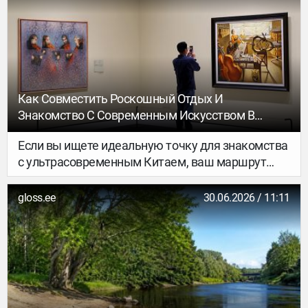
(Dragon Hill). Резиденция для художников в
обычные дни закрыта для широкой публики.
Как Совместить Роскошный Отдых И
Знакомство С Современным Искусством В
Гуанчжоу
Если вы ищете идеальную точку для знакомства
с ультрасовременным Китаем, ваш маршрут
неизбежно приведет в Rosewood Guangzhou.
Самый высокий отель Южного Китая занял
gloss.ee
30.06.2026 / 11:11
верхние этажи монументального 530-метрового
Финансового центра CTF. Это роскошное
«парящее поместье», где современное
искусство проникает в каждый слой: интерьеры
отеля, созданные легендарным канадским
дизайн-бюро Yabu Pushelberg, наполнены