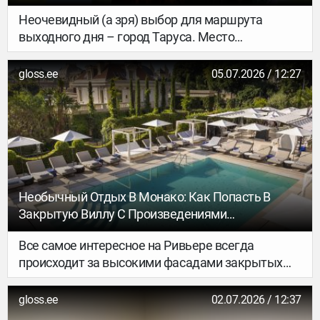
Почему В Нем Стоит Побывать Хоть Раз
Неочевидный (а зря) выбор для маршрута
выходного дня – город Таруса. Место
притяжения многих литераторов и художников.
Здесь на каждом шагу стоят памятники
gloss.ee
05.07.2026 / 12:27
выдающимся «тарусским дачникам» и царит
атмосфера спокойного уединения. Сегодня это
направление приобретает новую популярность и
становится значимой точкой на карте для
ценителей самобытной атмосферы и
пасторальных пейзажей в духе Василия
Поленова, кстати, «первооткрывателя» Тарусы
Необычный Отдых В Монако: Как Попасть В
для творческой интеллигенции. Удивительным
Закрытую Виллу С Произведениями
образом расцветает местный интерьерный
Современного Искусства
дизайн: локальные деятели индустрии
Все самое интересное на Ривьере всегда
сотрудничают с московскими, а крафтовые
происходит за высокими фасадами закрытых
мебельные производства – с такими крупными
частных вилл. Там, куда невозможно купить
игроками, как, например, бренд divan.ru.
билет, скрываются настоящие сокровища. Одно
gloss.ee
02.07.2026 / 12:37
из таких невероятных мест – Драконий холм