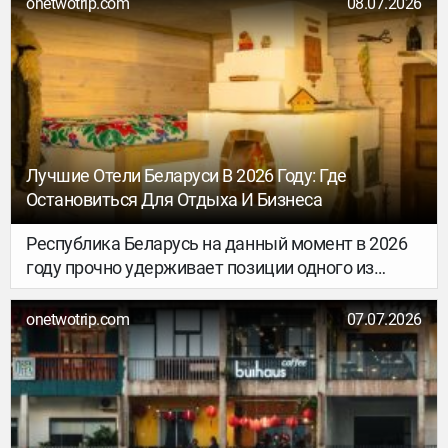
onetwotrip.com
08.07.2026
одноимённую пиццу, открылся старейший
оперный театр в мире, и отсюда всего за час на
пароме можно добраться до островов —
например, до того самого Капри. Рассказываем,
где остановиться, что посмотреть и как
провести время в Неаполе.
Лучшие Отели Беларуси В 2026 Году: Где
Остановиться Для Отдыха И Бизнеса
Республика Беларусь на данный момент в 2026
году прочно удерживает позиции одного из
самых востребованных, комфортных и
доступных направлений для путешествий.
onetwotrip.com
07.07.2026
Современный туризм здесь развивается
стремительными темпами, а гостиничная
индустрия предлагает гостям высочайший
уровень сервиса, способный приятно удивить
даже самых искушённых путешественников.