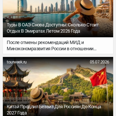
Таджикистан и Туркменистан.
Туры В ОАЭ Снова Доступны: Сколько Стоит
Отдых В Эмиратах Летом 2026 Года
После отмены рекомендаций МИД и
Минэкономразвития России в отношении
поездок в Объединённые Арабские Эмираты
туроператоры вновь начали активно продавать
tourweek.ru
05.07.2026
туры по этому направлению.
Китай Продлил Безвиз Для Россиян До Конца
2027 Года