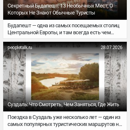
абсолютно реальная задача, если грамотно
Секретный Будапешт: 13 Необычных Мест, О
подойти к планированию логистики, заранее
Которых Не Знают Обычные Туристы
оформить все разрешения и правильно выбрать
транзитные отели.
Будапешт — одна из самых посещаемых столиц
Центральной Европы, и там всегда есть чем
заняться. У него свой особый шарм, который
заставляет путешественников приезжать сюда
peopletalk.ru
28.07.2026
снова и снова, и рано или поздно они задаются
вопросом: что же ещё посмотреть, если все
хрестоматийные музеи, купальни и церкви уже
изучены? В нашем новом материале мы
постараемся предложить вам несколько
интересных вариантов.
Суздаль: Что Смотреть, Чем Заняться, Где Жить
Поездка в Суздаль уже несколько лет — один из
самых популярных туристических маршрутов на