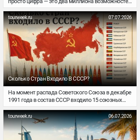
просто цифра — это два миллиона возможностей
провести выходные так, как вы хотите. Где-то
вас ждёт французское шале с антикварной
tourweek.ru
07.07.2026
мебелью и собственным пирсом, где-то —
плавучая баня посреди Байкала, а где-то —
коттедж-барнхаус с купелью на террасе и хаски
во дворе.
Сколько Стран Входило В СССР?
На момент распада Советского Союза в декабре
1991 года в состав СССР входило 15 союзных
республик. Именно они впоследствии стали
современными независимыми государствами:
tourweek.ru
06.07.2026
Россия, Украина, Беларусь, Казахстан,
Узбекистан, Грузия, Армения, Азербайджан,
Молдова, Литва, Латвия, Эстония, Кыргызстан,