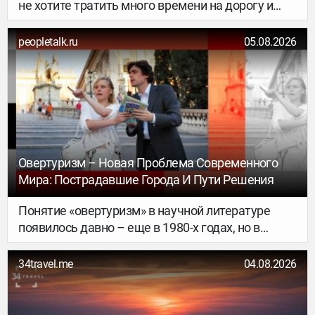
не хотите тратить много времени на дорогу и
выматывать детей долгими переездами?
Ярославль — идеальный вариант для первого
peopletalk.ru
05.08.2026
или очередного совместного путешествия. Это
древняя столица Золотого кольца России с
тысячелетней историей, исторический центр
которой внесен в список Всемирного наследия
ЮНЕСКО.
Овертуризм – Новая Проблема Современного
Мира: Пострадавшие Города И Пути Решения
Понятие «овертуризм» в научной литературе
появилось давно – еще в 1980-х годах, но в
широкий обиход вошло гораздо позже. По одной
версии, слово закрепилось в тревел-индустрии
34travel.me
04.08.2026
благодаря основателю популярного
туристического издания Skift Рафату Али,
который впервые использовал его в своих