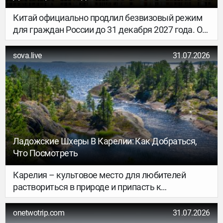
и традиции, а если повезет – даже пройти
пешком по морю. В общем, если ты любишь
Китай официально продлил безвизовый режим
места, где красивых пляжей так же много, как
для граждан России до 31 декабря 2027 года. Об
странных историй, тебе точно сюда.
этом сообщил официальный представитель
Министерства иностранных дел КНР.
sova.live
31.07.2026
Ладожские Шхеры В Карелии: Как Добраться,
Что Посмотреть
Карелия – культовое место для любителей
раствориться в природе и припасть к
первозданным стихиям. Точка притяжения
здесь – дикие острова на Ладоге, похожие на
onetwotrip.com
31.07.2026
северные фьорды. Камни, редкий лес, мхи и