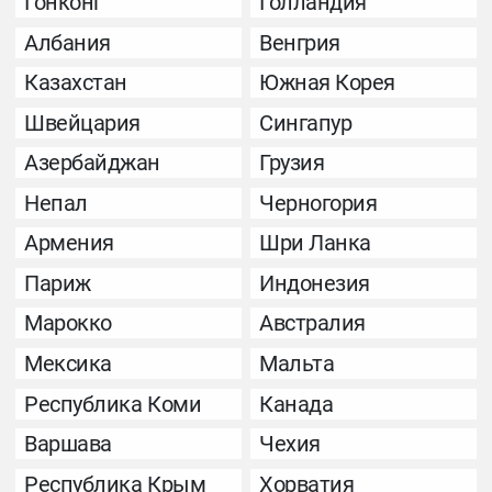
Гонконг
Голландия
Албания
Венгрия
Казахстан
Южная Корея
Швейцария
Сингапур
Азербайджан
Грузия
Непал
Черногория
Армения
Шри Ланка
Париж
Индонезия
Марокко
Австралия
Мексика
Мальта
Республика Коми
Канада
Варшава
Чехия
Республика Крым
Хорватия