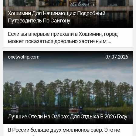
Хошимин Для Начинающих: Подробный
Путеводитель По Сайгону
Если вы впервые приехали в Хошимин, город
может показаться довольно хаотичным:
плотный поток байков, современные высотки,
старые кварталы и шумные рынки. Из-за этого
onetwotrip.com
07.07.2026
многие путешественники проводят в городе
всего пару дней, ограничиваясь несколькими
популярными достопримечательностями. Но
именно Хошимин помогает лучше понять
современный Вьетнам и увидеть, как менялась
страна на протяжении последних десятилетий.
Лучшие Отели На Озёрах Для Отдыха В 2026 Году
В России больше двух миллионов озёр. Это не