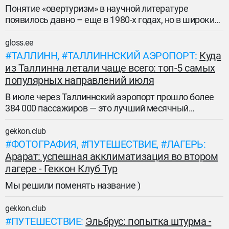
Понятие «овертуризм» в научной литературе
появилось давно – еще в 1980-х годах, но в широкий
обиход вошло гораздо позже. По одной версии,
слово закрепилось в тревел-индустрии благодаря
gloss.ee
основателю популярного туристического издания
ТАЛЛИНН
ТАЛЛИННСКИЙ АЭРОПОРТ
Куда
Skift Рафату Али, который впервые использовал его
из Таллинна летали чаще всего: топ-5 самых
в своих материалах в 2012 году. По другой версии,
популярных направлений июля
родоначальником стала журналистка Фрея
В июле через Таллиннский аэропорт прошло более
Питерсен, писавшая о массовом туризме в Помпеях
384 000 пассажиров — это лучший месячный
в 2001-м.
результат за всю историю аэропорта и почти на 20%
больше, чем годом ранее. За первые семь месяцев
gekkon.club
2026 года аэропорт обслужил 2,15 млн пассажиров,
ФОТОГРАФИЯ
ПУТЕШЕСТВИЕ
ЛАГЕРЬ
что на 11% превышает показатель аналогичного
Арарат: успешная акклиматизация во втором
периода прошлого года.
лагере - Геккон Клуб Тур
Мы решили поменять название )
gekkon.club
ПУТЕШЕСТВИЕ
Эльбрус: попытка штурма -