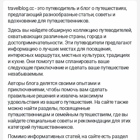
страны, понять местный менталитет, мировоззрение
travelblog.cc - это путеводитель и блог о путешествиях,
и образ жизни.
предлагающий разнообразные статьи, советы и
вдохновение для путешественников.
Здесь вы найдете обширную коллекцию путеводителей,
охватывающих различные страны, города и
достопримечательности. Эти путеводители предлагают
информацию о лучших местах для посещения,
интересных маршрутах, местных культурах, традициях
и кухне. Они помогут вам спланировать ваше
следующее приключение и сделать ваше путешествие
незабываемым.
Авторы блога делятся своими опытами и
приключениями, чтобы помочь вам сделать
правильные решения и извлечь максимум
удовольствия из вашего путешествия. На сайте также
можно найти разделы, посвященные
путешественницам и семейным путешествиям, где вы
найдете специальные советы и рекомендации для этих
категорий путешественников.
Помимо информативных статей, на сайте есть раздел