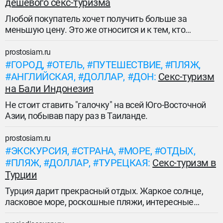
дешевого секс-туризма
Любой покупатель хочет получить больше за
меньшую цену. Это же относится и к тем, кто
обычному отдыху предпочитает секс-туры.
prostosiam.ru
ГОРОД
ОТЕЛЬ
ПУТЕШЕСТВИЕ
ПЛЯЖ
АНГЛИЙСКАЯ
ДОЛЛАР
ДОН
Секс-туризм
на Бали Индонезия
Не стоит ставить "галочку" на всей Юго-Восточной
Азии, побывав пару раз в Таиланде.
prostosiam.ru
ЭКСКУРСИЯ
СТРАНА
МОРЕ
ОТДЫХ
ПЛЯЖ
ДОЛЛАР
ТУРЕЦКАЯ
Секс-туризм в
Турции
Турция дарит прекрасный отдых. Жаркое солнце,
ласковое море, роскошные пляжи, интересные
экскурсии к всевозможным древним руинам и