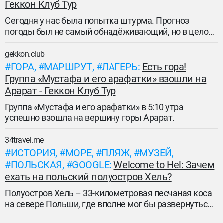
Геккон Клуб Тур
Сегодня у нас была попытка штурма. Прогноз
погоды был не самый обнадёживающий, но в целом
казался приемлемым — мы рассчитывали успеть в
погодное окно.
gekkon.club
ГОРА
МАРШРУТ
ЛАГЕРЬ
Есть гора!
Группа «Мустафа и его арафатки» взошли на
Арарат - Геккон Клуб Тур
Группа «Мустафа и его арафатки» в 5:10 утра
успешно взошла на вершину горы Арарат.
34travel.me
ИСТОРИЯ
МОРЕ
ПЛЯЖ
МУЗЕЙ
ПОЛЬСКАЯ
GOOGLE
Welcome to Hel: Зачем
ехать на польский полуостров Хель?
Полуостров Хель – 33-километровая песчаная коса
на севере Польши, где вполне мог бы развернуться
сюжет сериала «Бухта вдов». Эта полоска суши с