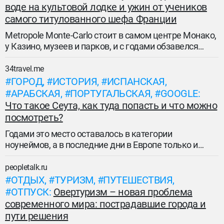
воде на культовой лодке и ужин от учеников
самого титулованного шефа Франции
Metropole Monte-Carlo стоит в самом центре Монако,
у Казино, музеев и парков, и с годами обзавелся
репутацией места, где для гостей устраивают то, что
обычному туристу просто не светит. Свежий пример
34travel.me
— новая программа Sunset & Dolce Vita.
ГОРОД
ИСТОРИЯ
ИСПАНСКАЯ
АРАБСКАЯ
ПОРТУГАЛЬСКАЯ
GOOGLE
Что такое Сеута, как туда попасть и что можно
посмотреть?
Годами это место оставалось в категории
ноунеймов, а в последние дни в Европе только и
разговоров, что о Сеуте. Как так вышло, что у
Испании есть участок земли в Африке (и, кстати, не
peopletalk.ru
один)? Какая она – Сеута? Как туда попасть и что
ОТДЫХ
ТУРИЗМ
ПУТЕШЕСТВИЯ
там есть интересного? Рассказываем в новом
ОТПУСК
Овертуризм – новая проблема
материале.
современного мира: пострадавшие города и
пути решения