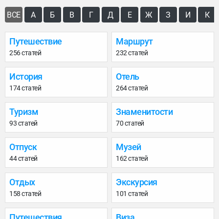
ВСЕ
А
Б
В
Г
Д
Е
Ж
З
И
К
Путешествие
Маршрут
256 статей
232 статей
История
Отель
174 статей
264 статей
Туризм
Знаменитости
93 статей
70 статей
Отпуск
Музей
44 статей
162 статей
Отдых
Экскурсия
158 статей
101 статей
Путешествия
Виза