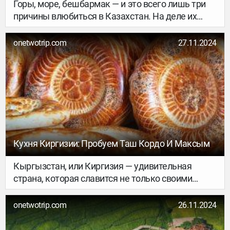
Горы, море, бешбармак — и это всего лишь три
причины влюбиться в Казахстан. На деле их
гораздо больше: убедитесь в этом сами в
путешествии по этой стране Центральной Азии.
onetwotrip.com
27.11.2024
Цель визита может быть любой: тепло и
искренность легко ощутимы даже в деловых
поездках, а отсутствие языкового барьера
поможет без труда завести приятные
знакомства. На русском тут говорят
повсеместно, но помните — пару вежливых фраз
выучить не помешает. Кстати, вот одна из них:
«Көп рахмет!» — «Большое спасибо!».
Кухня Киргизии: Пробуем Таш Кордо И Максым
Кыргызстан, или Киргизия — удивительная
страна, которая славится не только своими
живописными горами, реками и озерами, но и
богатой и разнообразной кухней. Кулинарные
onetwotrip.com
26.11.2024
традиции здесь складывались веками, и каждое
блюдо — не просто еда, а часть культуры и