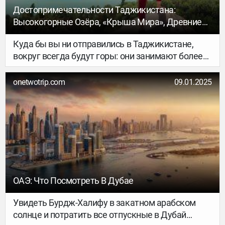
Достопримечательности Таджикистана:
Высокогорные Озёра, «Крыша Мира», Древние
Города И Крепости
Куда бы вы ни отправились в Таджикистане,
вокруг всегда будут горы: они занимают более
90% площади страны. Поэтому многие знаковые
достопримечательности в Республике —
onetwotrip.com
09.01.2025
природные: перевалы, озёра, бурные реки,
водопады, разноцветные скалы, живописные
долины, горячие источники и могущественные
горы-семитысячники Памира. Посещение
природных локаций можно совместить с
поездками в древние города, многим из которых
уже более 2 000 лет. Собрали 10 мест
Таджикистана, которые точно стоит включить в
ОАЭ: Что Посмотреть В Дубае
свой трип по стране.
Увидеть Бурдж-Халифу в закатном арабском
солнце и потратить все отпускные в Дубай