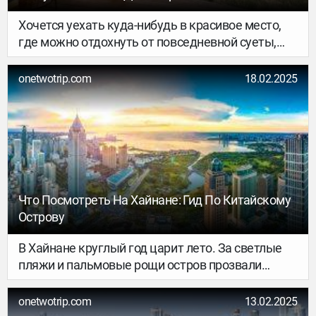
глубине апельсиновых садов. Здесь всё
противится спешке и замедляется,
Хочется уехать куда-нибудь в красивое место,
подстраиваясь под природные ритмы.
где можно отдохнуть от повседневной суеты,
расслабиться, погулять на природе и зарядить
свою батарейку? Звучит так, будто вам нужен
onetwotrip.com
18.02.2025
ретрит. С английского это слово переводится как
«уединение, убежище, отступление», а
обозначает оно практику временного ухода от
жизненной рутины, чтобы восстановить
внутренний баланс.
Что Посмотреть На Хайнане: Гид По Китайскому
Острову
В Хайнане круглый год царит лето. За светлые
пляжи и пальмовые рощи остров прозвали
«азиатскими Гавайями», а за особый подход к
экологии и развитость медицинских сервисов —
onetwotrip.com
13.02.2025
«всекитайской здравницей». Популярные