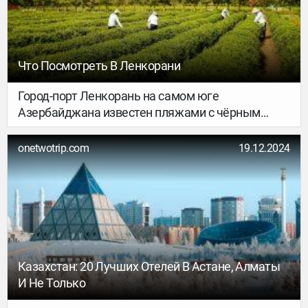
Что Посмотреть В Ленкорани
Город-порт Ленкорань на самом юге
Азербайджана известен пляжами с чёрным
песком на берегу Каспийского моря, древними
памятниками архитектуры, приятным
onetwotrip.com
19.12.2024
субтропическим климатом и живописными
окрестностями, где расположены чайно-
фруктовые плантации, заповедники и горячие
источники. В путеводителе собрали причины
посетить этот южный город и Ленкоранский
район.
Казахстан: 20 Лучших Отелей В Астане, Алматы
И Не Только