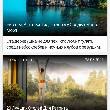
Чиралы, Анталья: Гид По Берегу Средиземного
Моря
Эта деревушка не для тех, кто любит гулять
среди небоскрёбов и ночных клубов с ревущими
динамиками. Чиралы — часть заповедной зоны
«Бейдаглары», на территории запрещено
onetwotrip.com
25.03.2025
строить высотки и крупные здания. В переводе с
турецкого Çıralı означает «смолистый». Тут
растут вековые кедры, сосны и другие
вечнозелёные деревья. Музыку играет море,
рокот которого не затихает. На закате густо
пахнет цветами и спеющими цитрусами, с
минарета строго украшенной мечети поёт
мулла, а практически любой отель находится в
20 Лучших Отелей Для Ретрита