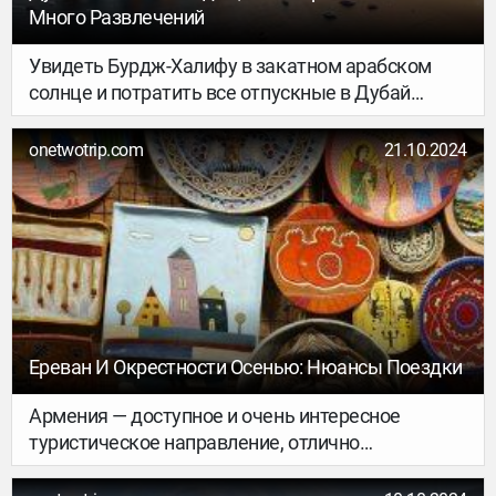
Много Развлечений
Увидеть Бурдж-Халифу в закатном арабском
солнце и потратить все отпускные в Дубай
Молле — программа минимум. А как насчёт
тропических лесов и гигантского снежного
onetwotrip.com
21.10.2024
склона в ТЦ? Может, вообще полетать с
парашютом над барханами? Рассказываем, как
провести отпуск в Дубае (и привезти
впечатлений больше, чем сувениров).
Ереван И Окрестности Осенью: Нюансы Поездки
Армения — доступное и очень интересное
туристическое направление, отлично
подходящее для осенних путешествий. Погода
идеальна и для знакомства с