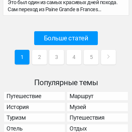
Это был один из самых красивых дней похода.
Сам переход из Paine Grande в Frances
небольшой — всего около 8,5 км. Но чуть не
доходя до кемпинга Frances есть кемпинг Italiano
(сейчас он уже не работает). Многие оставляют
Больше статей
там вещи (большие рюкзаки) и налегке идут
наверх по долине к смотровым площадкам.
1
2
3
4
5
Популярные темы
Путешествие
Маршрут
История
Музей
Туризм
Путешествия
Отель
Отдых