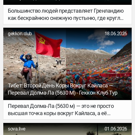
образом расцветает местный интерьерный
Путешественников
дизайн: локальные деятели индустрии
Большинство людей представляет Гренландию
сотрудничают с московскими, а крафтовые
как бескрайнюю снежную пустыню, где круглый
мебельные производства – с такими крупными
год стоят морозы, по улицам ходят белые
игроками, как, например, бренд divan.ru.
медведи, а кроме льда смотреть совершенно
gekkon.club
18.06.2026
нечего. Но стоит немного познакомиться с этим
островом, и становится понятно, насколько эти
представления далеки от реальности.
Тибет: Второй День Коры Вокруг Кайласа —
Перевал Долма-Ла (5630 М) - Геккон Клуб Тур
Перевал Долма-Ла (5630 м) — это не просто
высшая точка коры вокруг Кайласа, а её
главный духовный кульминационный момент. И
с ним связана удивительная легенда.
sova.live
01.06.2026