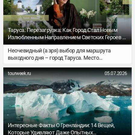
Таруса. Перезагрузка: Как Город Стал Новым
Излюбленным Направлением Светских Героев И
Почему В Нем Стоит Побывать Хоть Раз
Неочевидный (а зря) выбор для маршрута
выходного дня – город Таруса. Место
притяжения многих литераторов и художников.
Здесь на каждом шагу стоят памятники
tourweek.ru
05.07.2026
выдающимся «тарусским дачникам» и царит
атмосфера спокойного уединения. Сегодня это
направление приобретает новую популярность и
становится значимой точкой на карте для
ценителей самобытной атмосферы и
пасторальных пейзажей в духе Василия
Поленова, кстати, «первооткрывателя» Тарусы
Интересные Факты О Гренландии: 14 Вещей,
для творческой интеллигенции. Удивительным
Которые Удивляют Даже Опытных