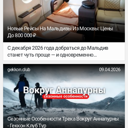
Новые Рейсы На Мальдивы Из Москвы: Цены
До 800 000 ₽
С декабря 2026 года добраться до Мальдив
станет чуть проще — и одновременно
интереснее. На маршрут выходит новая
авиакомпания с необычным форматом
gekkon.club
09.04.2026
перелётов, который уже называют «премиум, но
не совсем бизнес-класс».
Сезонные Особенности Трека Вокруг Аннапурны
- Геккон Клуб Тур