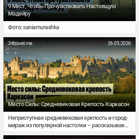
остров в Карелии за торговлю иконами и рыбой,
9 Мест, Чтобы Прочувствовать Настоящую
другие рады увезти из монашеской обители
Мадейру
кусочек материального. Валаам посещают 200
тысяч человек в год.
Фото: saniamurashka
34travel.me
26.05.2026
Место Силы: Средневековая Крепость Каркасон
Неприступная средневековая крепость и город-
мираж из популярной настолки – рассказываем,
почему удивительный Каркасон стоит включить