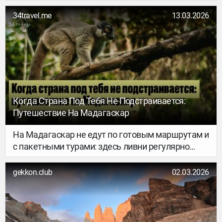
ракетных атак по странам Персидского залива.
34travel.me
13.03.2026
Когда Страна Под Тебя Не Подстраивается:
Путешествие На Мадагаскар
На Мадагаскар не едут по готовым маршрутам и
с пакетными турами: здесь ливни регулярно
размывают дороги, логистика нарушается, а с
местными нужно договариваться без
gekkon.club
02.03.2026
английского языка. Путешественница Алиса
Головченко (Instagram) побывала на острове и
рассказала, чему он её научил.