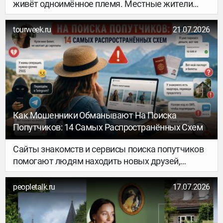
живёт одноимённое племя. Местные жители
приготовили для нас национальное блюдо под
названием муму — это свинина, запечённая в
tourweek.ru
21.07.2026
земле на раскалённых камнях вместе с бататом
и травами, завёрнутая в пальмовые листья.
Готовят его очень редко, обычно к большим
праздникам, но и для приезжающих туристов
делают исключение. Получилось достаточно
вкусно.
Как Мошенники Обманывают На Поиска
Попутчиков: 14 Самых Распространённых Схем
Сайты знакомств и сервисы поиска попутчиков
помогают людям находить новых друзей,
компанию для путешествий и даже свою вторую
половину. К сожалению, там, где появляются
peopletalk.ru
17.07.2026
доверие и общение, всегда находятся и
мошенники.