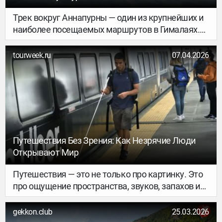
Трек вокруг Аннапурны — один из крупнейших и
наиболее посещаемых маршрутов в Гималаях.
Однако подготовка к треккингу включает не
только выбор одежды и маршрута, но и
tourweek.ru
07.04.2026
понимание особенностей каждого времени года.
Опыт прохождения напрямую зависит от
сезонных условий, которые влияют на
доступность перевалов, состояние тропы и
комфорт движения. Пойти с нами на трек
&gt;&gt;&gt;
Путешествия Без Зрения: Как Незрячие Люди
Открывают Мир
Путешествия — это не только про картинку. Это
про ощущение пространства, звуков, запахов и
эмоций. И именно поэтому люди с нарушением
зрения тоже путешествуют — часто глубоко,
gekkon.club
25.03.2026
осознанно и совсем иначе, чем мы привыкли.