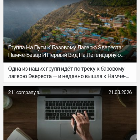
Группа На Пути К Базовому Лагерю Эвереста:
Намче-Базар И Первый Вид На Легендарную
Вершину - Геккон Клуб Тур
Одна из наших групп идёт по треку к базовому
лагерю Эвереста — и недавно вышла к Намче-
Базару. Всё по плану, без спешки, в своём ритме.
211company.ru
21.03.2026