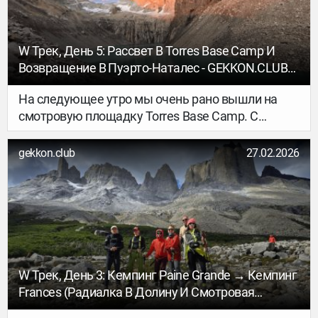
W Трек, День 5: Рассвет В Torres Base Camp И
Возвращение В Пуэрто-Наталес - GEKKON.CLUB
ТУР
На следующее утро мы очень рано вышли на
смотровую площадку Torres Base Camp. С
погодой снова супер повезло: утром было ясно и
очень красиво. Идти примерно 3,5 км. Мы
gekkon.club
27.02.2026
вышли около 5 утра и к 7, ровно к рассвету, были
на смотровой. Тайминг рассчитали отлично: и
рассвет долго не ждали (а там было заметно
холоднее, чем в кемпинге), и всё увидели как
надо. Встретили рассвет и быстро пошли вниз.
W Трек, День 3: Кемпинг Paine Grande → Кемпинг
Frances (радиалка В Долину И Смотровая
Británico) - GEKKON.CLUB ТУР