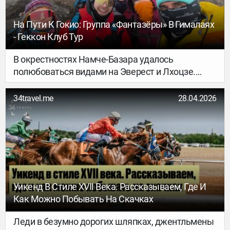
На Пути К Гокио: Группа «Фантазёры» В Гималаях
- Геккон Клуб Тур
В окрестностях Намче-Базара удалось
полюбоваться видами на Эверест и Лхоцзе.
Людей заметно меньше, чем обычно в это
время года. В кафе Sherpa Barista всё так же
34travel.me
28.04.2026
хорошо! В Кумджунге случайно попали на
буддистскую процессию — приятный сюрприз!
Самочувствие у всех в группе хорошее.
Уикенд В Стиле XVII Века. Рассказываем, Где И
Как Можно Побывать На Скачках
Леди в безумно дорогих шляпках, джентльмены