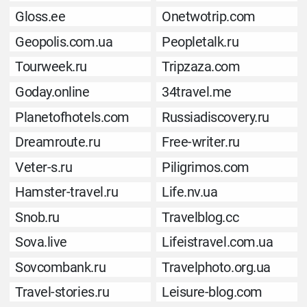
Gloss.ee
Onetwotrip.com
Geopolis.com.ua
Peopletalk.ru
Tourweek.ru
Tripzaza.com
Goday.online
34travel.me
Planetofhotels.com
Russiadiscovery.ru
Dreamroute.ru
Free-writer.ru
Veter-s.ru
Piligrimos.com
Hamster-travel.ru
Life.nv.ua
Snob.ru
Travelblog.cc
Sova.live
Lifeistravel.com.ua
Sovcombank.ru
Travelphoto.org.ua
Travel-stories.ru
Leisure-blog.com