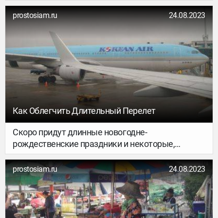
prostosiam.ru
24.08.2023
Как Облегчить Длительный Перелет
Скоро придут длинные новогодне-
рождественские праздники и некоторые,
соскучившись по ласковому морю и теплому
солнцу, отправятся в далекие края искать
prostosiam.ru
24.08.2023
утерянное климатическое счастье.