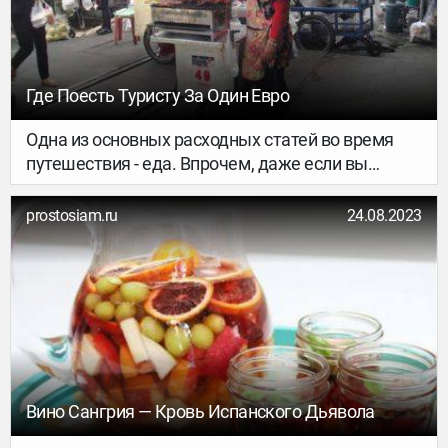
Где Поесть Туристу За Один Евро
Одна из основных расходных статей во время
путешествия - еда. Впрочем, даже если вы
мужчина в полном расцвете сил, есть страны,
где вы можете пообедать всего за 1 евро!
prostosiam.ru
24.08.2023
Вино Сангрия — Кровь Испанского Дьявола