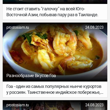
Не стоит ставить "галочку" на всей Юго-
Восточной Азии, побывав пару раз в Таиланде.
prostosiam.ru
24.08.2023
Разнообразие Вкусов Гоа
Гоа - один из самых популярных нынче курортов
у россиян. Таинственное индийское побережье,
океан, солнце, пальмы - что еще нужно туристу,
затосковавшему в суконно-посконной зиме?
prostosiam.ru
24.08.2023