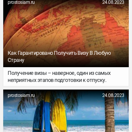
раю. Место и в самом деле райское.
prostosiam.ru
24.08.2023
Как Гарантировано Получить Визу В Любую
Страну
Получение визы – наверное, один из самых
неприятных этапов подготовки к отпуску.
prostosiam.ru
24.08.2023