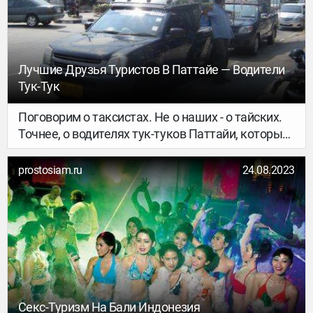
Лучшие Друзья Туристов В Паттайе — Водители
Тук-Тук
Поговорим о таксистах. Не о наших - о тайских.
Точнее, о водителях тук-туков Паттайи, которые
вроде бы и не таксисты вовсе, но с другой
стороны, мало чем от них отличаются.
prostosiam.ru
24.08.2023
Секс-Туризм На Бали Индонезия