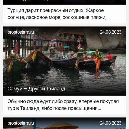
Турция дарит прекрасный отдых. Жаркое
солнце, ласковое море, роскошные пляжи,
интересные экскурсии к всевозможным
древним руинам и хороший секс.
prostosiam.ru
24.08.2023
Самуи — Другой Таиланд
Обычно сюда едут либо сразу, впервые покупая
тур в Таиланд, либо после пресыщения
Паттайей. Пхукет на Самуи меняют редко, хотя и
напрасно.
prostosiam.ru
24.08.2023