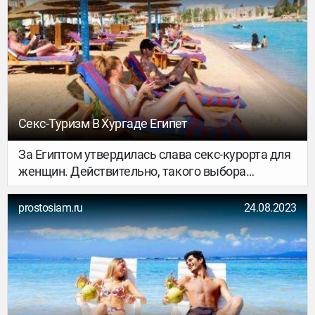
Секс-Туризм В Хургаде Египет
За Египтом утвердилась слава секс-курорта для
женщин. Действительно, такого выбора
постоянно готовых к близким контактам арабов
не найти ни в одной другой стране Ближнего
prostosiam.ru
24.08.2023
Востока.