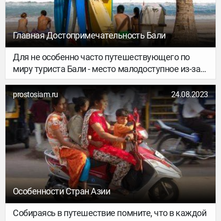
Главная Достопримечательность Бали
Для не особенно часто путешествующего по
миру туриста Бали - место малодоступное из-за
высокой стоимости путевок на этот
индонезийский остров.
prostosiam.ru
24.08.2023
Особенности Стран Азии
Собираясь в путешествие помните, что в каждой