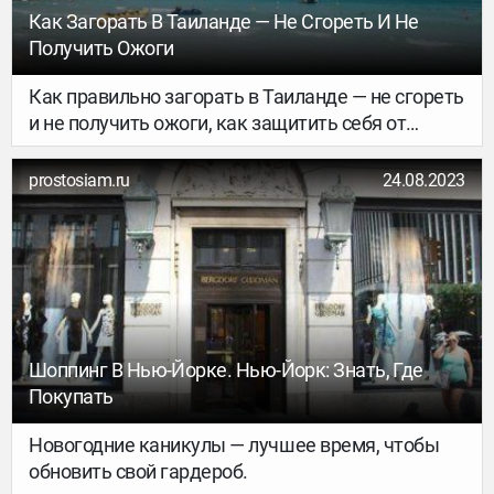
Как Загорать В Таиланде — Не Сгореть И Не
Получить Ожоги
Как правильно загорать в Таиланде — не сгореть
и не получить ожоги, как защитить себя от
коварного тайского солнца, вы узнаете прочитав
эту статью.
prostosiam.ru
24.08.2023
Шоппинг В Нью-Йорке. Нью-Йорк: Знать, Где
Покупать
Новогодние каникулы — лучшее время, чтобы
обновить свой гардероб.