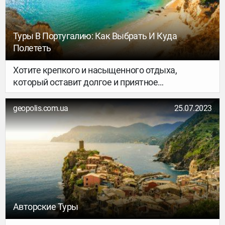
и прекрасными озерами.
Туры В Португалию: Как Выбрать И Куда
Полететь
Хотите крепкого и насыщенного отдыха,
который оставит долгое и приятное
послевкусие? Мы приготовили для вас туры в
Португалию — старейшую из европейских стран.
geopolis.com.ua
25.07.2023
За многовековую историю она собрала самую
настоящую сокровищницу из природных
достопримечательностей и достояний культуры.
Португалия многогранна.
Авторские Туры