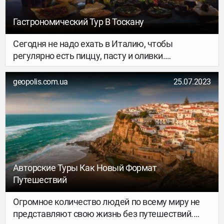
Гастрономический Тур В Тоскану
Сегодня не надо ехать в Италию, чтобы
регулярно есть пиццу, пасту и оливки.
Итальянское вино и морепродукты можно
купить в любом супермаркете. Но не только
geopolis.com.ua
25.07.2023
этим знаменита итальянская кухня.
Авторские Туры Как Новый Формат
Путешествий
Огромное количество людей по всему миру не
представляют свою жизнь без путешествий.