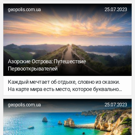
Большинство строят планы на будущее и
составляют списки стран и городов, в которых
geopolis.com.ua
25.07.2023
хотят побывать. Путешествие – это волшебное
время, которое делает человека по-настоящему
счастливым.
Азорские Острова: Путешествие
Первооткрывателей
Каждый мечтает об отдыхе, словно из сказки.
На карте мира есть место, которое буквально
дышит волшебством. Утопающие в зелени
острова радуют глаз путешественника
geopolis.com.ua
25.07.2023
маленькими городками, где каждый домик
словно пряничный, неповторимыми
вулканическими пейзажами, живописными
пляжами Атлантики, термальными источниками