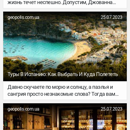
жизнь течет неспешно. Допустим, Джованна
выращивает на огороде овощи и поставляет их в
магазинчик Адриано. Адриано стрижется у Луки.
geopolis.com.ua
25.07.2023
Туры В Испанию: Как Выбрать И Куда Полететь
Давно скучаете по морю и солнцу, а паэлья и
сангрия просто незнакомые слова? Тогда вам
точно следует отправится в авторский тур в
Испанию, чтобы исправить всё и сразу. Цена на
geopolis.com.ua
25.07.2023
отдых в Испании зависит от набора эмоций и
впечатлений, который вы хотите получить. Эта
самобытная страна заворожит странников