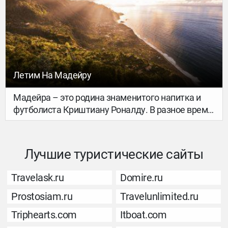
Летим На Мадейру
Мадейра – это родина знаменитого напитка и
футболиста Криштиану Роналду. В разное время
прелести острова оценили Черчилль, Агата
Кристи, Бернард Шоу, Маргарет Тетчер и много
других знаменитостей. Тот, кто побывал здесь
Лучшие туристические сайты
хотя бы раз, не забудет никогда.
Travelask.ru
Domire.ru
Prostosiam.ru
Travelunlimited.ru
Triphearts.com
Itboat.com