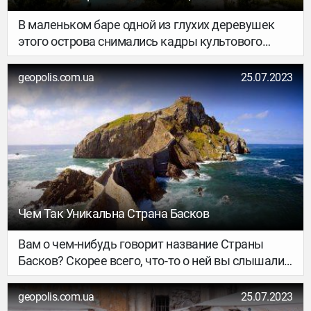
колоритных ресторанах, маленьких кафе и
тратториях.
В маленьком баре одной из глухих деревушек
этого острова снимались кадры культового
фильма. И теперь у входа стоит памятник
знаменитому режиссеру. Здесь до сих пор
geopolis.com.ua
25.07.2023
соблюдают традицию обета молчания, опасаясь
мести кланов.
Чем Так Уникальна Страна Басков
Вам о чем-нибудь говорит название Страны
Басков? Скорее всего, что-то о ней вы слышали,
где-то читали, но помните смутно. Зато вам
должно быть хорошо известно название одной
geopolis.com.ua
25.07.2023
из северных испанских провинций — Наварра.