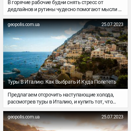
В горячие рабочие будни снять стресс от
дедлайнов и рутины чудесно помогают мысли о
путешествиях. Хочется насытить каждую
клеточку тела отдыхом, красотой и позитивом,
geopolis.com.ua
25.07.2023
порадовать желудок деликатесами, а глаза –
живописными пейзажами и невероятной
архитектурой. Как получить это всё? Выбрать
для отпуска тур по Европе.
Туры В Италию: Как Выбрать И Куда Полететь
Предлагаем отсрочить наступающие холода,
рассмотрев туры в Италию, и купить тот, что
затронет сердце. Ведь она универсальный
туристический солдат. Тут беззаботный
geopolis.com.ua
25.07.2023
пляжный релакс легко разбавить шопингом или
захватывающими экскурсиями.