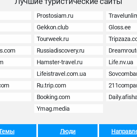
Лучшие туристические сайты
Prostosiam.ru
Travelunli
Gekkon.club
Gloss.ee
Tourweek.ru
Tripzaza.
ls.com
Russiadiscovery.ru
Dreamrout
om
Hamster-travel.ru
Life.nv.ua
Lifeistravel.com.ua
Sovcomban
.com
Ru.trip.com
211compan
Booking.com
Daily.afish
Ymag.media
Темы
Люди
Направл