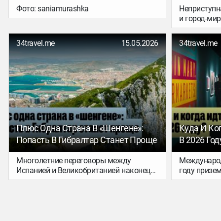
на случай, 
Фото: saniamurashka
Неприступн
хочется вы
и город-ми
максимум, 
– рассказы
Каркасон с
34travel.me
15.05.2026
34travel.me
путешестви
добраться, 
как избежат
новом выпу
Плюс Одна Страна В «Шенгене»:
Куда И Ко
Попасть В Гибралтар Станет Проще
В 2026 Год
Многолетние переговоры между
Международ
Испанией и Великобританией наконец
году призем
принесли результат: уже 15 июля 2026
мая, поэто
года (по крайне мере, по плану)
два лагеря: 
Гибралтар может упростить правила
кто следуе
въезда. Это значит, что посещать
примеру Фр
заморскую территорию
запланиров