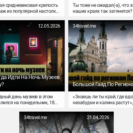
если времени не так много и
ая средневековая крепость
Ты тоже не ожидал(-а), что 
жать из путешествия
раж из популярной настолки
наших краях так затянется
держи наши рекомендации.
ваем, почему удивительный
Тем не менее, спасение есть
тоит включить в
традиционной подборке де
12.05.2026
34travel.me
е по югу Франции. Как
направлений из Польши, Ли
что посмотреть в городе и
Германии почти половина –
ь туристических толп – в
лето. Забирай!
ске «Мест силы».
гда Идти На Ночь Музеев
у?
Большой Гайд По Регио
ный день музеев в этом
«Знаешь ли ты край, где вд
лился на понедельник, 18
незабудки и калина растут»,
му Европа разделилась на
писал о Польше поэт Конст
тех, кому не терпится, и тех,
Гашиньски. И в самом деле,
34travel.me
21.04.2026
т традициям (и подражает
удивительная страна. На ср
анции). Часть городов уже
европейским меркам террит
ала открыть двери арт-
уместилось почти все, что х