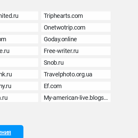
mited.ru
Triphearts.com
Onetwotrip.com
com
Goday.online
e.ru
Free-writer.ru
Snob.ru
k.ru
Travelphoto.org.ua
y.ru
Ef.com
a.ru
My-american-live.blogspot.com
ения