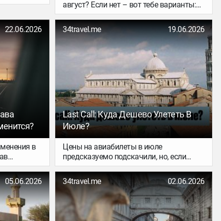
август? Если нет – вот тебе варианты:
на пару дней и пару недель, в тепло и
прохладу, из Польши, Литвы и
22.06.2026
34travel.me
19.06.2026
Германии. Выбирай – и букай квитки,
пока не подорожали!
рава
Last Call: Куда Дешево Улететь В
менится?
Июле?
менения в
Цены на авиабилеты в июле
ав
предсказуемо подскачили, но, если
ны
хорошенько постараться, дешевые
зможности
перелеты все еще можно отыскать.
05.06.2026
34travel.me
02.06.2026
ер,
Сделали для тебя подборку отличных
жно будет
вариантов бюджетных путешествий из
. Какие еще
Польши, Литвы и Германии. Забирай
 когда
сейчас – скоро не будет!