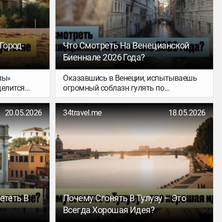
илу и почему
тив?
Город-
Что Смотреть На Венецианской
Биеннале 2026 Года?
лы»
Оказавшись в Венеции, испытываешь
делится
огромный соблазн гулять по
которая
бесчисленным мостам, рассекать по
сию
каналам на вапоретто, пробовать
20.05.2026
34travel.me
18.05.2026
то знает –
мороженое, залипать на маски в
оскоши и
витринах и теряться в незнакомых
ся в
улочках. Но сегодня мы тут по другому
adam:
поводу: арт-менеджерка Ксения
ь, что ОАЭ
Тырсикова проведет нас по Венеции,
фасад
пронизанной искусством. Едем на
сложный
Биеннале!
лететь В
Почему Сгонять В Тулузу – Это
Всегда Хорошая Идея?