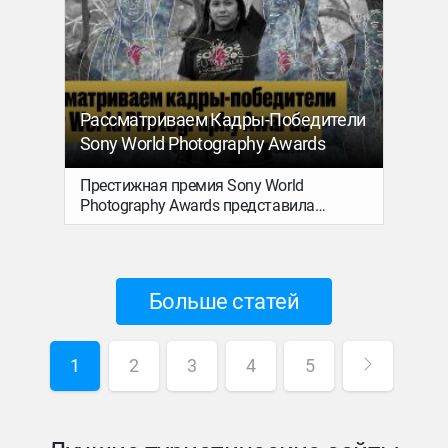
и выходные – 16 мая,
получить от путешествия: м
не считая Берлин, Вены,
побережье, живописные гор
, Будапешта, у которых
душу озерные и лесные края
ание) – 23-го. А нам-то что:
деревни и местечки, полные
тых ивентов будет в два
достопримечательностей гор
! Разбираемся, куда, зачем
скансены, национальные пар
Рассматриваем Кадры-Победители
ть, и делимся нашими топ
вдобавок десятки пеших, в
Sony World Photography Awards
и байдарочных маршрутов. 
каждый регион Польши буд
Престижная премия Sony World
отдельный мир со своим ха
Photography Awards представила
ландшафтом, традициями и 
победителей. В 2026-м на конкурс
Чем именно Силезия отлича
прислали более полумиллиона работ! В
Подкарпатья, а Мазуры от К
новом материале – кадры, которые нас
стоит отправиться в первую
особенно зацепили.
Больше статей
рассказываем в этом матер
1
2
3
4
5