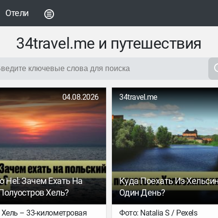
Отели
34travel.me и путешествия
04.08.2026
34travel.me
 Hel: Зачем Ехать На
Куда Поехать Из Хельси
Полуостров Хель?
Один День?
 Хель – 33-километровая
Фото: Natalia S / Pexels