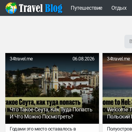
Путешествие
Отдых
34travel.me
06.08.2026
34travel.me
Что Такое Сеута, Как Туда Попасть
Welcome To
И Что Можно Посмотреть?
Польский 
Годами это место оставалось в
Полуостров