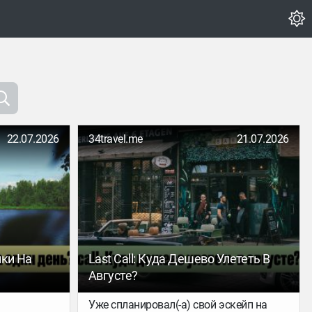
22.07.2026
34travel.me
21.07.2026
нки На
Last Call: Куда Дешево Улететь В
Августе?
Уже спланировал(-а) свой эскейп на