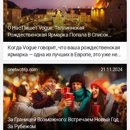
О Нас Пишет Vogue: Таллиннская
Рождественская Ярмарка Попала В Список
Лучших В Европе
Когда Vogue говорит, что ваша рождественская
ярмарка — одна из лучших в Европе, это уже не
просто комплимент, это заявка на мировой
успех. В свежем списке топ-18 рождественских
onetwotrip.com
21.11.2024
ярмарок Европы 2024 года Таллиннская ярмарка
заняла свое законное место среди самых
волшебных и атмосферных. И, честно говоря,
мы этому нисколько не удивлены. Ну а как
иначе, когда речь идет о средневековой магии и
ароматах глинтвейна на Ратушной площади?
За Границей Возможного: Встречаем Новый Год
За Рубежом