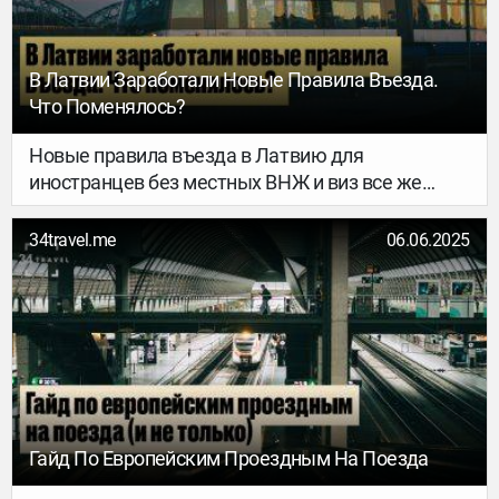
В Латвии Заработали Новые Правила Въезда.
Что Поменялось?
Новые правила въезда в Латвию для
иностранцев без местных ВНЖ и виз все же
заработали – с 1 сентября. Но, кстати, выглядят
они не так пугающе, как казалось сначала.
34travel.me
06.06.2025
Рассказываем, что меняется, почему и как к
этому подготовиться. Важно: требования
одинаковые для граждан Беларуси, Украины и
России без визы или ВНЖ Латвии – без
исключений.
Гайд По Европейским Проездным На Поезда