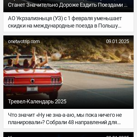
Станет Значительно Дороже Ездить Поездами В
Некоторые Соседние Страны
АО Укрзализныця (УЗ) с 1 февраля уменьшает
скидки на международные поезда в Польшу
и Венгрию, таким образом стоимость билетов
по этим направлениям значительно подорожает.
onetwotrip.com
09.01.2025
Тревел-Календарь 2025
Что значит «Ну не зна-а-аю, мы пока ничего не
планировали»? Собрали 48 направлений для
путешествий в 2025 году — по четыре на каждый
месяц, учли сезонность и всякие локальные