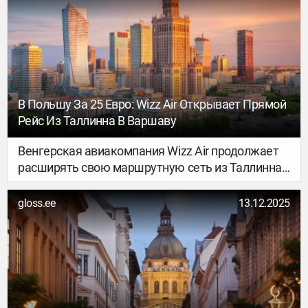
В основе — данные из открытых источников (в
первую очередь Numbeo) за январь 2026 года.
Аналитики сравнили среднюю стоимость ужина
из трёх блюд на двоих в ресторане среднего
ценового сегмента — без учёта напитков.
В Польшу За 25 Евро: Wizz Air Открывает Прямой
Рейс Из Таллинна В Варшаву
Венгерская авиакомпания Wizz Air продолжает
расширять свою маршрутную сеть из Таллинна.
С конца марта 2026 года перевозчик запустит
прямые рейсы в Варшаву — столицу Польши.
gloss.ee
13.12.2025
Это направление станет уже седьмым в
портфеле Wizz Air с вылетом из Эстонии, пишет
Turist.