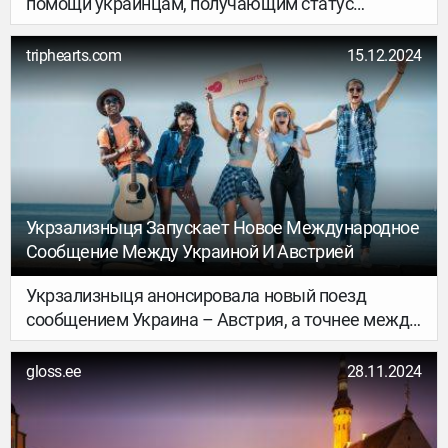
помощи украинцам, получающим статус
временной защиты. В первую очередь это
касается предоставления бесплатного жилья.
triphearts.com
15.12.2024
Укрзализныця Запускает Новое Международное
Сообщение Между Украиной И Австрией
Укрзализныця анонсировала новый поезд
сообщением Украина – Австрия, а точнее между
Киевом и Веной.
gloss.ee
28.11.2024