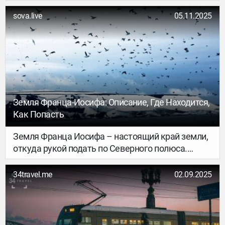
первый месяц. Разузнали, как работает система
и действительно ли прохождение границы стало
sova.live
05.11.2025
дольше.
Земля Франца-Иосифа: Описание, Где Находится,
Как Попасть
Земля Франца Иосифа – настоящий край земли,
откуда рукой подать по Северного полюса.
Царство космических пейзажей, айсбергов,
моржей, нерп и белых медведей. Севернее
34travel.me
02.09.2025
земли нет!