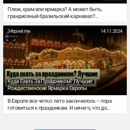
Пляж, храм или ярмарка? А может быть,
грандиозный бразильский карнавал?
Рассказываем, где и как можно встретить 2025
год, чтобы он точно удался. Ловите 10 вариантов
34travel.me
14.11.2024
и планируйте, как пройдёт главная ночь года.
Куда Ехать За Праздником? Лучшие
Рождественские Ярмарки Европы
В Европе все четко: лето закончилось – пора
готовиться к праздникам. И ничего, что до
Рождества и Нового года еще месяц с
хвостиком. Города уже во всю готовятся. И нам
пора – по крайней мере, заряжаться