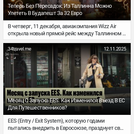
Теперь Без Пересадок: Из Таллинна Можно
Улететь В Будапешт За 32 Евро
В четверг, 11 декабря, авиакомпания Wizz Air
открыла новый прямой рейс между Таллинном и
Будапештом. Ранее регулярных авиасообщений
между Таллинном и столицей Венгрии не было.
34travel.me
12.11.2025
Полёт занимает 2 часа 20 минут, рейсы
выполняются три раза в неделю — по
вторникам, четвергам и субботам.
Месяц С Запуска EES. Как Изменился Въезд В ЕС
Для Путешественников?
EES (Entry / Exit System), которую годами
пытались внедрить в Евросоюзе, празднует свой