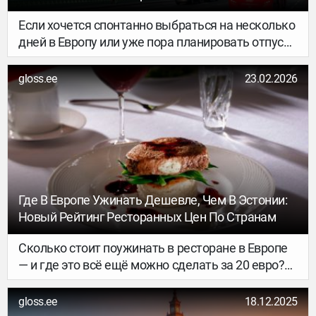
Лоукостеров
Если хочется спонтанно выбраться на несколько
дней в Европу или уже пора планировать отпуск,
вовсе не обязательно тратить время на поиск
маршрутов с пересадками. Из Таллинна этим
gloss.ee
23.02.2026
летом выполняется немало прямых рейсов
бюджетных авиакомпаний, а некоторые
направления доступны сразу несколько раз в
неделю.
Где В Европе Ужинать Дешевле, Чем В Эстонии:
Новый Рейтинг Ресторанных Цен По Странам
Сколько стоит поужинать в ресторане в Европе
— и где это всё ещё можно сделать за 20 евро?
Сервис сравнения цен на паромы FerryGoGo
составил рейтинг самых дорогих и самых
gloss.ee
18.12.2025
доступных стран Европы для похода в ресторан.