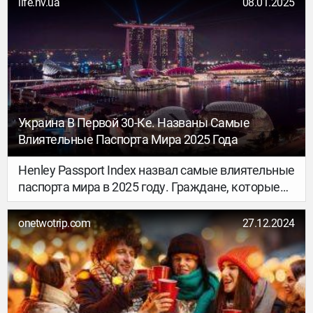
life.nv.ua
08.01.2025
развлечения. И даже ссылки на билеты и отели
оставили, чтобы вы точно запланировали
поездку. Ловите тревел-календарь и
вдохновляйтесь на путешествия!
Украина В Первой 30-Ке. Названы Самые
Влиятельные Паспорта Мира 2025 Года
Henley Passport Index назвал самые влиятельные
паспорта мира в 2025 году. Граждане, которые
обладают ими, имеют возможность
путешествовать по странам без дополнительных
onetwotrip.com
27.12.2024
виз.