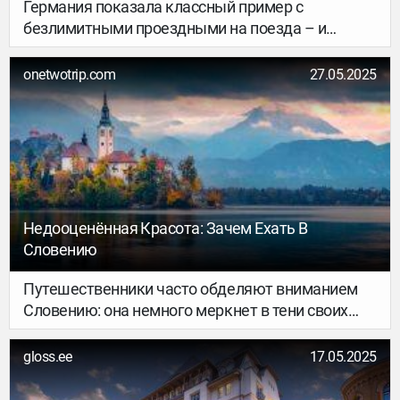
Германия показала классный пример с
безлимитными проездными на поезда – и
другие европейские страны тоже подтянулись.
Мы уже выкопали как минимум шесть локаций с
onetwotrip.com
27.05.2025
похожими пассами. Хочешь путешествовать по
Европе выгодно и экологично? Смотри, где
можно.
Недооценённая Красота: Зачем Ехать В
Словению
Путешественники часто обделяют вниманием
Словению: она немного меркнет в тени своих
соседей — Австрии, Венгрии, Италии и Хорватии.
Но здесь побывать действительно стоит: в
gloss.ee
17.05.2025
маленьком государстве уместились горные
хребты, зелёные долины, национальные парки и