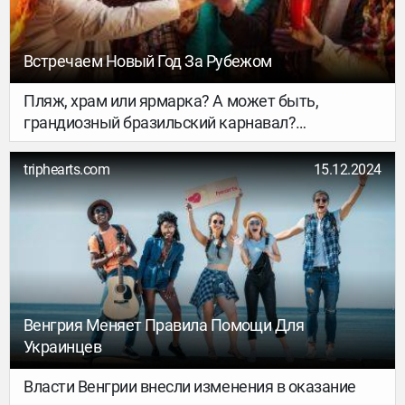
Встречаем Новый Год За Рубежом
Пляж, храм или ярмарка? А может быть,
грандиозный бразильский карнавал?
Рассказываем, где и как можно встретить 2025
год, чтобы он точно удался. Ловите 10 вариантов
triphearts.com
15.12.2024
и планируйте, как пройдёт главная ночь года.
Венгрия Меняет Правила Помощи Для
Украинцев
Власти Венгрии внесли изменения в оказание