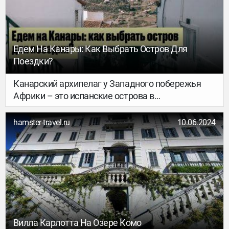
Едем На Канары: Как Выбрать Остров Для
Поездки?
Канарский архипелаг у Западного побережья
Африки – это испанские острова в
Атлантическом океане, место с «вечной весной».
Если ты планируешь поездку на Канары, но не
hamster-travel.ru
10.06.2024
можешь выбрать, на какой остров отправиться,
– этот материал для тебя. Он призван облегчить
муки выбора: рассказываем, куда ехать за
пляжным отдыхом, куда – за серфингом, а куда
– за лучшими маршрутами для хайкинга.
Вилла Карлотта На Озере Комо