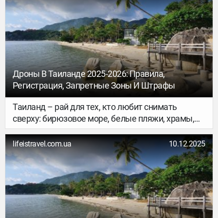
Дроны В Таиланде 2025-2026: Правила,
Регистрация, Запретные Зоны И Штрафы
Таиланд – рай для тех, кто любит снимать
сверху: бирюзовое море, белые пляжи, храмы,
кокосы и пальмы. Но вместе с красотой
приходит и ответственность, тут очень строго
lifeistravel.com.ua
10.12.2025
относятся к полётам дронов.