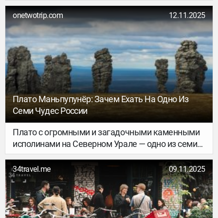
честное сравнение, основанное на многолетнем
опыте в сфере гостеприимства.
onetwotrip.com
12.11.2025
Плато Маньпупунёр: Зачем Ехать На Одно Из
Семи Чудес России
Плато с огромными и загадочными каменными
исполинами на Северном Урале — одно из семи
чудес России, спрятанное посреди бескрайней
тайги. Добраться до Маньпупунёра не так уж и
34travel.me
09.11.2025
просто, поэтому здесь нет массового туризма, но
оно и к лучшему: так гораздо проще
проникнуться невероятной мистической
атмосферой вокруг. Рассказываем, как и когда