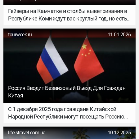
Гейзеры на Камчатке и столбы выветривания в
Республике Коми ждут вас круглый год, но есть
в нашей стране и такие чудеса природы,
которые можно увидеть всего пару недель или
tourweek.ru
11.01.2026
чуть более месяца в году. Цветение маральника
на Алтае, волшебный лёд на Байкале, поля с
бутонами лотосов в дельте Волги,
стремительный ледоход на Лене — об этих и
других коротких, но красочных явлениях России
рассказываем в подборке.
Россия Вводит Безвизовый Въезд Для Граждан
Китая
С 1 декабря 2025 года граждане Китайской
Народной Республики могут посещать Россию
без оформления визы. Решение закреплено
новым указом президента Российской
lifeistravel.com.ua
10.12.2025
Федерации.