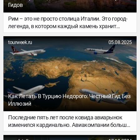
Гидов
Рим – это не просто столица Италии. Это город-
легенда, в котором каждый камень хранит
тысячелетнюю историю. Но чтобы по-
настоящему почувствовать атмосферу Вечного
tourweek.ru
05.08.2025
города, лучше всего отправиться на экскурсию с
профессиональным гидом. Ведь именно он
поможет увидеть то, что скрыто от обычных
туристов, и услышать истории, о которых не
прочтёшь в путеводителях.
Как Летать В Турцию Недорого: Честный Гид Без
Иллюзий
Последние пять лет после ковида авиарынок
изменился кардинально. Авиакомпании больше
не «продают недорогие билеты» — они
извлекают максимум прибыли с каждого