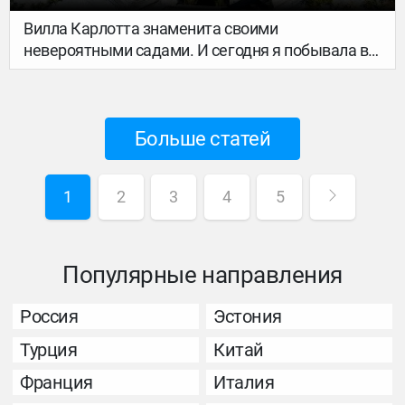
Вилла Карлотта знаменита своими
невероятными садами. И сегодня я побывала в
настоящем королевстве цветов. Глицинии,
тюльпаны, камелии, рододендроны, плюс
заросли бамбука, водопады и многовековые
Больше статей
сосны и кедры… Бродить по такому саду можно
часами. Жаль, невозможно передать
фотографиями пение птиц и запахи.
1
2
3
4
5
Популярные направления
Россия
Эстония
Турция
Китай
Франция
Италия