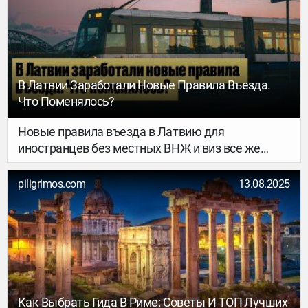
чувствуешь себя, будто заглянул(-а) к друзьям
друзей, и что-то вроде столовки, где всё «по-
домашнему».
В Латвии Заработали Новые Правила Въезда.
Что Поменялось?
Новые правила въезда в Латвию для
иностранцев без местных ВНЖ и виз все же
заработали – с 1 сентября. Но, кстати, выглядят
они не так пугающе, как казалось сначала.
piligrimos.com
13.08.2025
Рассказываем, что меняется, почему и как к
этому подготовиться. Важно: требования
одинаковые для граждан Беларуси, Украины и
России без визы или ВНЖ Латвии – без
исключений.
Как Выбрать Гида В Риме: Советы И ТОП Лучших