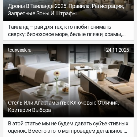
Дроны В Таиланде 2025: Правила, Регистрация,
Запретные Зоны И Штрафы
Таиланд – рай для тех, кто любит снимать
сверху: бирюзовое море, белые пляжи, храмы,
кокосы и пальмы. Но вместе с красотой
приходит и ответственность, тут очень строго
tourweek.ru
24.11.2025
относятся к полётам дронов.
Отель Или Апартаменты: Ключевые Отличия,
Критерии Выбора
В этой статье мы не будем давать субъективных
оценок. Вместо этого мы проведем детальное и