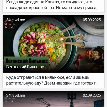
Когда люди едут на Кавказ, то ожидают, что
насладятся красотой гор. Но мало кому приходит
в голову, что здесь жили люди на протяжении
тысячелетий. Здесь расположен жутковатый
34travel.me
05.09.2025
Даргавс – наследие древних алан, окутанное
мрачными преданиями. Это одно из самых
странных мест в России и памятник Всемирного
наследия ЮНЕСКО.
Веганский Вильнюс
Куда отправиться в Вильнюсе, если ищешь
растительную еду? Даем наводки, где готовят
вкусные веганские цеппелины и шалтибарщай,
пиццу и бургеры, торты и конфеты. В этой
34travel.me
02.09.2025
подборке ты найдешь и рестораны, куда можно
сходить по особому случаю, и заведения, где