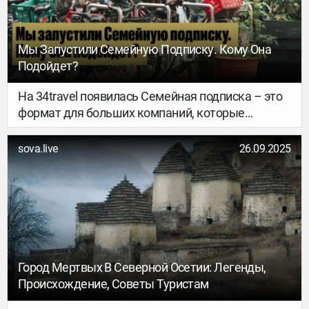
образовалось плато, зачем сюда ехать, нужно ли
специальное разрешение и как лучше
добираться.
Мы Запустили Семейную Подписку. Кому Она
Подойдет?
На 34travel появилась Семейная подписка – это
формат для больших компаний, которые
путешествуют вместе. Рассказываем, как она
работает. Если коротко: пять аккаунтов по цене
sova.live
26.09.2025
двух.
Город Мертвых В Северной Осетии: Легенды,
Происхождение, Советы Туристам