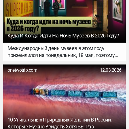
Куда И Когда Идти На Ночь Музеев В 2026 Году?
Международный день музеев в этом году
приземлился на понедельник, 18 мая, поэтому
Европа разделилась на два лагеря: тех, кому не
терпится, и тех, кто следует традициям (и
onetwotrip.com
12.03.2026
подражает примеру Франции). Часть городов
уже запланировала открыть двери арт-храмов в
эти выходные – 16 мая, остальные (не считая
Берлин, Вены, Амстердама, Будапешта, у
которых свое расписание) – 23-го. А нам-то что:
значит, крутых ивентов будет в два раза
больше! Разбираемся, куда, зачем и когда ехать,
10 Уникальных Природных Явлений В России,
и делимся нашими топ локациями.
Которые Нужно Увидеть Хотя Бы Раз