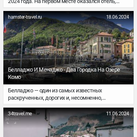
2024 года. На первом месте оказался отель,
расположенный в Бангкоке, Таиланд.
hamster-travel.ru
18.06.2024
Белладжо И Менаджо - Два Городка На Озере
Комо
Белладжо — один из самых известных
раскрученных, дорогих и, несомненно,
прекрасных городков на острове Комо.
Добраться сюда можно на пароме из города
34travel.me
11.06.2024
Варенна. 15 минут путешествия — и мы на
месте.