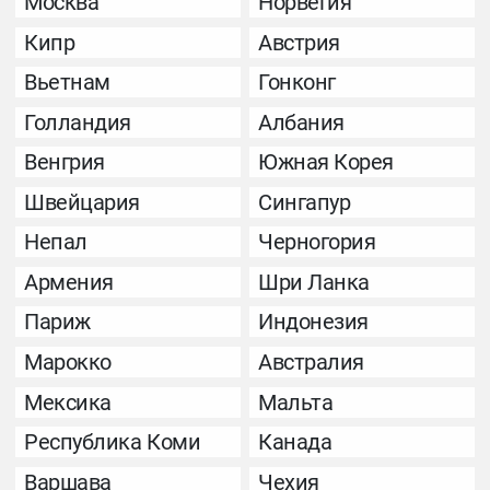
Москва
Норвегия
Кипр
Австрия
Вьетнам
Гонконг
Голландия
Албания
Венгрия
Южная Корея
Швейцария
Сингапур
Непал
Черногория
Армения
Шри Ланка
Париж
Индонезия
Марокко
Австралия
Мексика
Мальта
Республика Коми
Канада
Варшава
Чехия