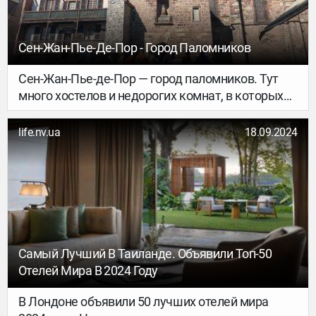
Сен-Жан-Пье-Де-Пор - Город Паломников
Сен-Жан-Пье-де-Пор — город паломников. Тут
много хостелов и недорогих комнат, в которых
они останавливаются на ночлег.
life.nv.ua
18.09.2024
Самый Лучший В Таиланде. Объявили Топ-50
Отелей Мира В 2024 Году
В Лондоне объявили 50 лучших отелей мира