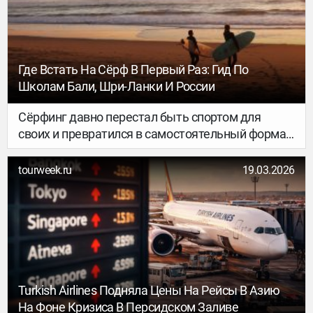
тревел-сфере.
Где Встать На Сёрф В Первый Раз: Гид По
Школам Бали, Шри-Ланки И России
Сёрфинг давно перестал быть спортом для
своих и превратился в самостоятельный формат
отдыха. Сегодня это способ путешествовать
через погружение в местную среду, природу и
tourweek.ru
19.03.2026
людей, объединенных одним интересом. В этой
статье разберём, где проще всего попробовать
встать на доску в первый раз, какие
направления подойдут новичкам, сколько это
стоит и как подготовиться к первой волне.
Turkish Airlines Подняла Цены На Рейсы В Азию
На Фоне Кризиса В Персидском Заливе