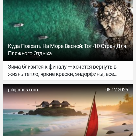
Головченко (Instagram) побывала на острове и
рассказала, чему он её научил.
Куда Поехать На Море Весной: Топ-10 Стран Для
Пляжного Отдыха
Зима близится к финалу — хочется вернуть в
жизнь тепло, яркие краски, эндорфины, все
дела… Рассказываем, куда сгонять погреться,
чтобы восстановить силы после морозов и
piligrimos.com
08.12.2025
короткого светового дня.