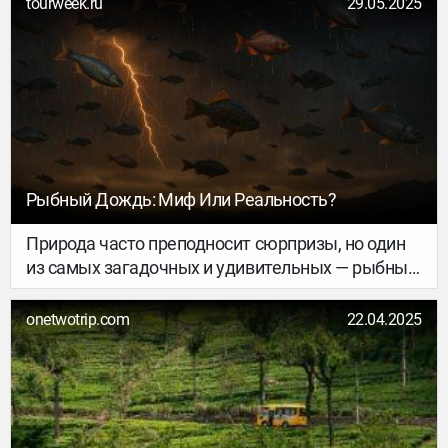
tourweek.ru
29.05.2025
Рыбный Дождь: Миф Или Реальность?
Природа часто преподносит сюрпризы, но один
из самых загадочных и удивительных — рыбный
дождь. Это явление вызывает восхищение и
скепсис одновременно: может ли с неба
onetwotrip.com
22.04.2025
действительно падать рыба?