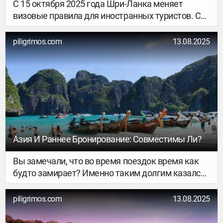
С 15 октября 2025 года Шри-Ланка меняет
визовые правила для иностранных туристов. С
указанной даты оформить визу по прилёте в
аэропорту больше не получится: въезд в страну
piligrimos.com
13.08.2025
будет возможен только по заранее полученному
электронному разрешению ETA (Electronic Travel
Authorization).
Азия И Раннее Бронирование: Совместимы Ли?
Вы замечали, что во время поездок время как
будто замирает? Именно таким долгим казался
нам день в детстве. А всё потому, что в те
времена, как и во время путешествий, мы
piligrimos.com
13.08.2025
постоянно узнавали что-то новое. Поездки в
разные страны — способ замедлить время. Все