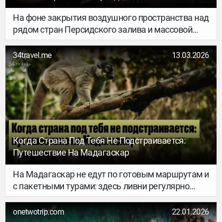
На фоне закрытия воздушного пространства над
рядом стран Персидского залива и массовой
отмены рейсов через ближневосточные хабы
авиакомпании начали менять ценовую политику
34travel.me
13.03.2026
на март.
Когда Страна Под Тебя Не Подстраивается:
Путешествие На Мадагаскар
На Мадагаскар не едут по готовым маршрутам и
с пакетными турами: здесь ливни регулярно
размывают дороги, логистика нарушается, а с
местными нужно договариваться без
onetwotrip.com
22.01.2026
английского языка. Путешественница Алиса