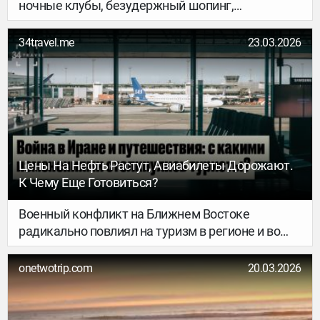
ночные клубы, безудержный шопинг,
многолюдные тусовки, большие отели и
оживлённые улицы, а душа требует тишины,
34travel.me
23.03.2026
спокойствия, первозданной природы и шума
океана, обратите внимание на южное побережье
Шри-Ланки. В этой статье расскажем о лучших
пляжах и локациях города Тангалле.
Цены На Нефть Растут, Авиабилеты Дорожают.
К Чему Еще Готовиться?
Военный конфликт на Ближнем Востоке
радикально повлиял на туризм в регионе и во
всем мире: авиакомпании отменяют рейсы и
корректируют условия программ лояльности,
onetwotrip.com
20.03.2026
цены на билеты растут, перевозчики добавляют
больше перелетов в альтернативные
направления. Рассказываем, что изменилось