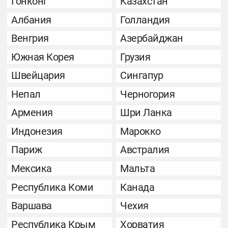
Гонконг
Казахстан
Албания
Голландия
Венгрия
Азербайджан
Южная Корея
Грузия
Швейцария
Сингапур
Непал
Черногория
Армения
Шри Ланка
Индонезия
Марокко
Париж
Австралия
Мексика
Мальта
Республика Коми
Канада
Варшава
Чехия
Республика Крым
Хорватия