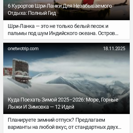
6 Курортов Шри-Ланки Для Незабываемого
Отдыха: Полный Гид
Шри-Ланка — это не только белый песок и
пальмы под шум Индийского океана. Остров
способен удивить серф-спотами, дайв-сайтами,
историческими крепостями и дружелюбными
onetwotrip.com
18.11.2025
городками. Ниже — полный гид по главным
курортам и полезные советы по организации
поездки.
Куда Поехать Зимой 2025–2026: Море, Горные
Лыжи И Зимовка — 12 Идей
Планируете зимний отпуск? Предлагаем
варианты на любой вкус, от стандартных двух