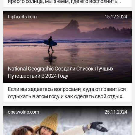
яркого солнца, мы знаем, где его восполнить
этой весной. Начинать можно уже в марте, но
варианты есть и в другие месяцы, так что
triphearts.com
15.12.2024
пишите заявление на отпуск, собирайте
чемоданы — и в путь!
National Geographic Создали Список Лучших
Путешествий В 2024 Году
Если вы задаетесь вопросами, куда отправиться
отдыхать в этом году и как сделать свой отдых
незабываемым, то не стоит. National Geographic
уже подумали за вас и организовали целый
onetwotrip.com
25.11.2024
список немыслимых мест для отдыха в 2024
году. Поверьте, после просмотра этих вариантов
вы точно найдете что-то для себя.