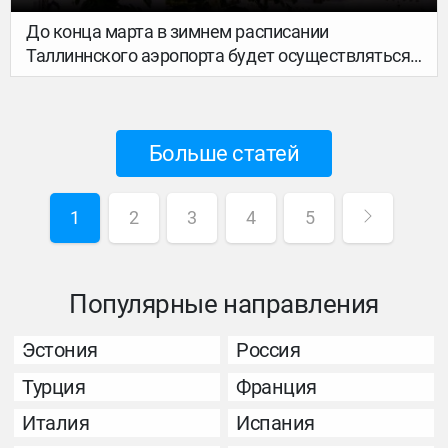
До конца марта в зимнем расписании
Таллиннского аэропорта будет осуществляться
40 прямых рейсов. По сравнению с прошлой
зимой увеличивается количество рейсов по
маршруту Лондон, Амстердам и Барселона.
Больше статей
1
2
3
4
5
Популярные направления
Эстония
Россия
Турция
Франция
Италия
Испания