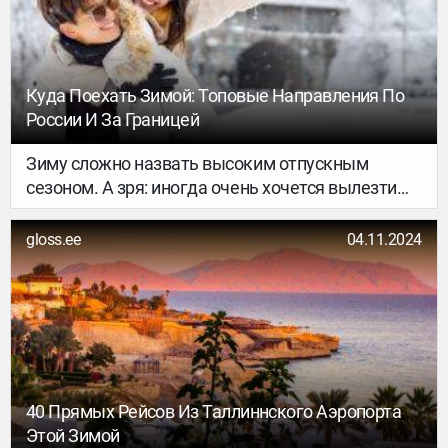
Куда Поехать Зимой: Топовые Направления По
России И За Границей
Зиму сложно назвать высоким отпускным
сезоном. А зря: иногда очень хочется вылезти
из-под одеяла и сменить обстановку. Собрали 10
идей для путешественников всех мастей — в
gloss.ee
04.11.2024
статье есть внутренние и зарубежные
направления, а ещё сценарии для активного,
ленивого или оздоровительного отдыха.
40 Прямых Рейсов Из Таллиннского Аэропорта
Этой Зимой