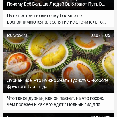
платить, то есть варианты попроще. Самый
Почему Всё Больше Людей Выбирают Путь В
легкий — оформить визу на Шри-Ланку с нашей
Одиночку
помощью. Пока вы думаете, я оглашу весь
Путешествия в одиночку больше не
список.
воспринимаются как занятие исключительно
для интровертных искателей приключений. За
последние годы это стало глобальным трендом,
tourweek.ru
02.07.2025
которому способствуют как социальные
изменения, так и технологическое развитие.
Больше людей, чем когда-либо прежде,
собирают чемодан, покупают билеты и
отправляются в путь без спутника. И делают это
не потому, что не могут найти попутчика, а
потому что сознательно выбирают свободу,
Дуриан: Всё, Что Нужно Знать Туристу О «короле
которую предлагает независимое путешествие.
Фруктов» Таиланда
Что такое дуриан, как он пахнет, на что похож,
чем полезен и как его едят? Полный гид для
туристов в Таиланде: вкус, отличия от
джекфрута, советы по покупке и дегустации.