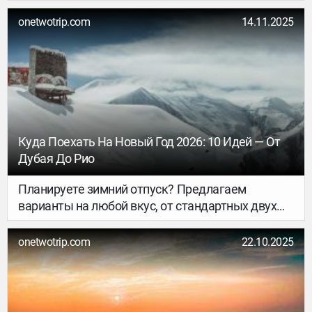
недель на море или в горах до изучения стран,
куда российские туристы обычно не ездят.
onetwotrip.com
14.11.2025
Выбирайте!
Куда Поехать На Новый Год 2026: 10 Идей — От
Дубая До Рио
Планируете зимний отпуск? Предлагаем
варианты на любой вкус, от стандартных двух
недель на море или в горах до изучения стран,
куда российские туристы обычно не ездят.
onetwotrip.com
22.10.2025
Выбирайте!