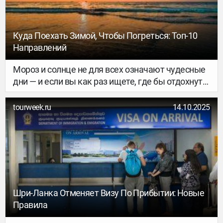
Куда Поехать Зимой, Чтобы Погреться: Топ-10
Направлений
Мороз и солнце не для всех означают чудесные
дни — и если вы как раз ищете, где бы отдохнуть
от холода и снега, мы к вам с большим списком
вариантов. Посчитали бюджеты, подобрали
tourweek.ru
14.10.2025
ссылки на отели и билеты и поделились
подробными гидами по каждой стране — всё для
максимально удобного планирования
путешествия.
Шри-Ланка Отменяет Визу По Прибытии: Новые
Правила