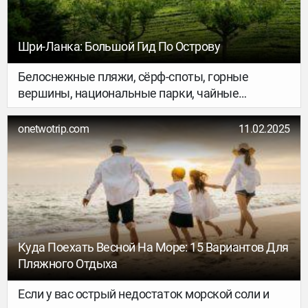
Шри-Ланка: Большой Гид По Острову
Белоснежные пляжи, сёрф-споты, горные
вершины, национальные парки, чайные
плантации, рисовые террасы и древние города —
всё это удивительным образом умещается на
onetwotrip.com
11.02.2025
зелёном острове, ранее известном как Цейлон.
Куда поехать и что посмотреть на Шри-Ланке,
рассказываем в нашем подробном гиде.
Куда Поехать Весной На Море: 15 Вариантов Для
Пляжного Отдыха
Если у вас острый недостаток морской соли и