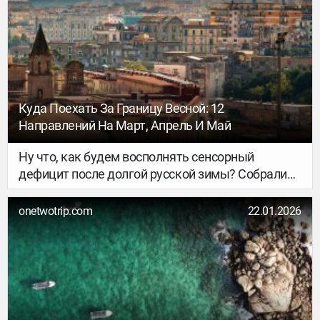
подготовили список из семи проверенных
направлений, где ваш отдых пройдёт
максимально комфортно.
Куда Поехать За Границу Весной: 12
Направлений На Март, Апрель И Май
Ну что, как будем восполнять сенсорный
дефицит после долгой русской зимы? Собрали
12 весенних зарубежных направлений: для
хайкинга и трекинга, гастровпечатлений и
onetwotrip.com
22.01.2026
городских прогулок. От Японии до Португалии —
осталось только выбрать.