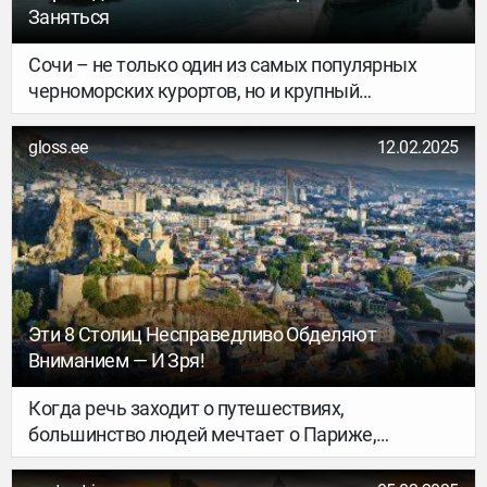
экспатов.
Заняться
Сочи – не только один из самых популярных
черноморских курортов, но и крупный
международный хаб. Через местный аэропорт
многие путешественники улетают в Турцию,
gloss.ee
12.02.2025
Азербайджан, Грузию, Армению, Сербию,
Таиланд и другие страны. Поэтому запрос «Чем
мне заняться в Сочи во время пересадки?» в
поисковик вбивают часто. Если между рейсами
довольно много времени, то здесь есть куда
заглянуть. Так что это отличная возможность
превратить одно путешествие в два и увидеть
Эти 8 Столиц Несправедливо Обделяют
самые яркие достопримечательности Сочи.
Вниманием — И Зря!
Когда речь заходит о путешествиях,
большинство людей мечтает о Париже,
Лондоне, Риме или, на худой конец, Бангкоке. Но
мир не заканчивается на заезженных