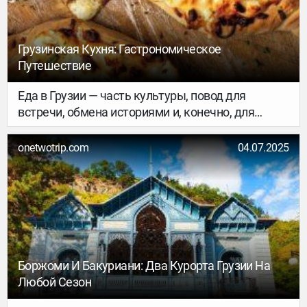
Грузинская Кухня: Гастрономическое
Путешествие
Еда в Грузии — часть культуры, повод для
встречи, обмена историями и, конечно, для
тоста. С первых минут в стране чувствуешь:
здесь каждый продукт с историей, а каждый
onetwotrip.com
04.07.2025
ужин — маленькая супра.
Боржоми И Бакуриани: Два Курорта Грузии На
Любой Сезон