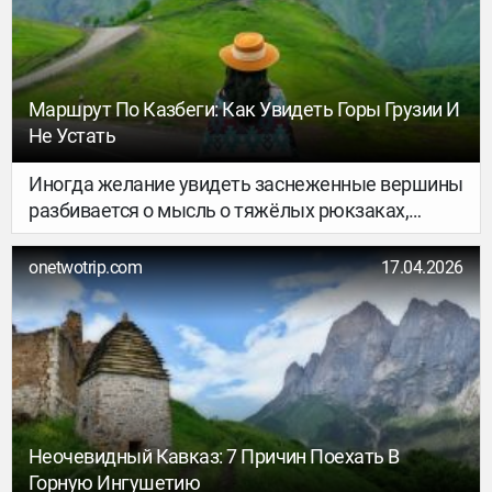
Таджикистан и Туркменистан.
Маршрут По Казбеги: Как Увидеть Горы Грузии И
Не Устать
Иногда желание увидеть заснеженные вершины
разбивается о мысль о тяжёлых рюкзаках,
стёртых ногах и ночёвках в холодных палатках.
Однако горы не обязательно должны
onetwotrip.com
17.04.2026
ассоциироваться с постоянным преодолением
трудностей. В Грузии есть множество локаций,
где красота Кавказского хребта доступна
каждому, а после пешей прогулки можно
вернуться в тёплый номер с панорамным видом.
Неочевидный Кавказ: 7 Причин Поехать В
Горную Ингушетию