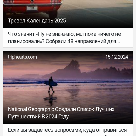
Тревел-Календарь 2025
Что значит «Ну не зна-а-аю, мы пока ничего не
планировали»? Собрали 48 направлений для
путешествий в 2025 году — по четыре на каждый
месяц, учли сезонность и всякие локальные
triphearts.com
15.12.2024
развлечения. И даже ссылки на билеты и отели
оставили, чтобы вы точно запланировали
поездку. Ловите тревел-календарь и
вдохновляйтесь на путешествия!
National Geographic Создали Список Лучших
Путешествий В 2024 Году
Если вы задаетесь вопросами, куда отправиться