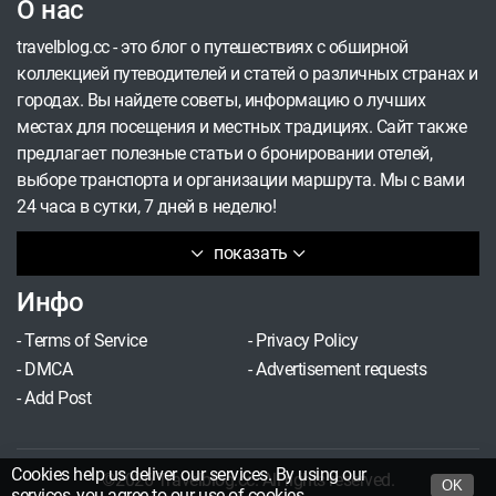
О нас
travelblog.cc - это блог о путешествиях с обширной
коллекцией путеводителей и статей о различных странах и
городах. Вы найдете советы, информацию о лучших
местах для посещения и местных традициях. Сайт также
предлагает полезные статьи о бронировании отелей,
выборе транспорта и организации маршрута. Мы с вами
24 часа в сутки, 7 дней в неделю!
показать
Инфо
-
Terms of Service
-
Privacy Policy
-
DMCA
-
Advertisement requests
-
Add Post
Cookies help us deliver our services. By using our
©2026 Travelblog.cc. All rights reserved.
OK
services, you agree to our
use of cookies
.