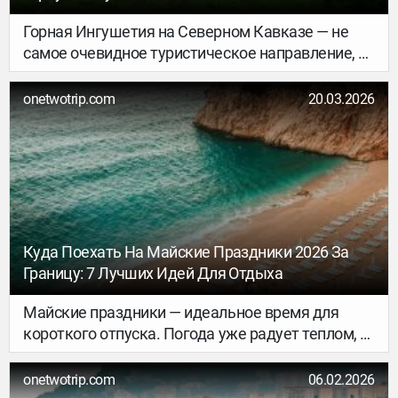
Горная Ингушетия на Северном Кавказе — не
самое очевидное туристическое направление, и
зря. В компактной Республике на границе с
Грузией есть свой всесезонный курорт в
onetwotrip.com
20.03.2026
окружении гор, трекинговые маршруты,
фотогеничные ущелья и перевалы, древние
родовые и боевые башенные комплексы, свои
традиционные ремёсла и национальные блюда.
Куда Поехать На Майские Праздники 2026 За
Границу: 7 Лучших Идей Для Отдыха
Майские праздники — идеальное время для
короткого отпуска. Погода уже радует теплом, а
наплыв туристов и высокие летние цены ещё не
так заметны. Если вы думаете, куда поехать на
onetwotrip.com
06.02.2026
майские праздники 2026 за границу, мы