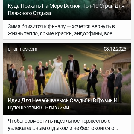
Куда Поехать На Море Весной: Топ-10 Стран Для
Пляжного Отдыха
Зима близится к финалу — хочется вернуть в
жизнь тепло, яркие краски, эндорфины, все
дела… Рассказываем, куда сгонять погреться,
чтобы восстановить силы после морозов и
piligrimos.com
08.12.2025
короткого светового дня.
Идеи Для Незабываемой Свадьбы В Грузии И
Путешествия С Близкими
Чтобы совместить идеальное торжество с
увлекательным отдыхом и не беспокоится о