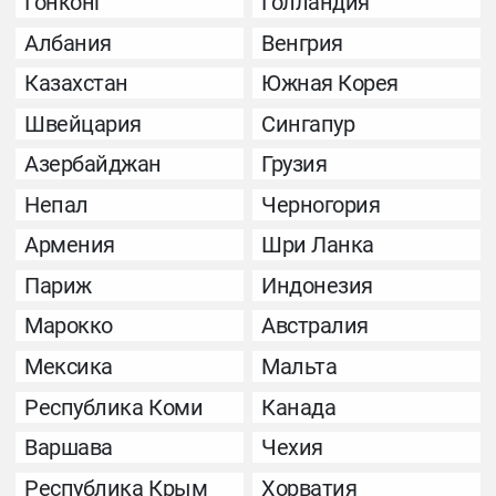
Гонконг
Голландия
Албания
Венгрия
Казахстан
Южная Корея
Швейцария
Сингапур
Азербайджан
Грузия
Непал
Черногория
Армения
Шри Ланка
Париж
Индонезия
Марокко
Австралия
Мексика
Мальта
Республика Коми
Канада
Варшава
Чехия
Республика Крым
Хорватия