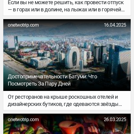
Если вы не можете решить, как провести отпуск
— в горах или в долине, на лыжах или в горячей
ванне, — то мы знаем, как всё это совместить.
Отправляйтесь в Боржоми и Бакуриани. Это два
onetwotrip.com
16.04.2025
соседствующих грузинских курортных города,
которые отлично дополняют друг друга: один
известен своей минеральной целебной водой,
другой — горнолыжными трассами.
Достопримечательности Батуми: Что
Посмотреть За Пару Дней
От ресторанов на крыше роскошных отелей и
дизайнерских бутиков, где одеваются звёзды
Голливуда, до пляжей с магнитным песком,
старинных крепостей и аутентичных трактиров с
onetwotrip.com
26.03.2025
хозяйкой, официантом и шеф-поваром в одном
лице — всё это про Батуми. В столице