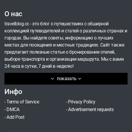
колорит. Более того, страна, по мнению многих
О нас
исследователей Балкан, даже претендует на
звание лидера региона. Экономика активно
travelblog.cc - это блог о путешествиях с обширной
привлекает иностранные инвестиции, а
коллекцией путеводителей и статей о различных странах и
аэропорт Тираны по пассажиропотоку обогнал
городах. Вы найдете советы, информацию о лучших
сербские, черногорские и боснийские
местах для посещения и местных традициях. Сайт также
воздушные гавани. Последнее обстоятельство
предлагает полезные статьи о бронировании отелей,
является плюсом для путешественников,
выборе транспорта и организации маршрута. Мы с вами
поскольку местные природные
24 часа в сутки, 7 дней в неделю!
достопримечательности не оставят
равнодушными ни одного туриста.
показать
Инфо
-
Terms of Service
-
Privacy Policy
-
DMCA
-
Advertisement requests
-
Add Post