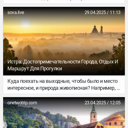
зелёный город ты попал! Везде, где есть земля,
точно будет сад, или парк, ну или хотя бы
sova.live
29.04.2025 / 11:13
клумба. Уже позже взгляду откроются и
старинные дома с узнаваемой европейской
архитектурой, и широченные проспекты, и
обилие классических монументов.
Истра: Достопримечательности Города, Отдых И
Маршрут Для Прогулки
Куда поехать на выходные, чтобы было и место
интересное, и природа живописная? Например, в
маленький, но очень зеленый город Истра в
Московской области. 35 километров от МКАД –
onetwotrip.com
23.04.2025 / 12:05
и взору открываются памятники церковного
зодчества на фоне лесных пейзажей.