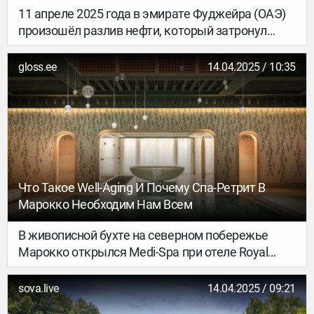
11 апреле 2025 года в эмирате Фуджейра (ОАЭ)
произошёл разлив нефти, который затронул
популярные пляжи и курортные зоны. Ситуация
продолжает вызывать обеспокоенность как у
gloss.ee
14.04.2025 / 10:35
туристов, так и у специалистов туристической
отрасли.
Что Такое Well-Aging И Почему Спа-Ретрит В
Марокко Необходим Нам Всем
В живописной бухте на северном побережье
Марокко открылся Medi-Spa при отеле Royal
Mansour Tamuda Bay – первый в стране
медицинско-эстетический спа-центр,
sova.live
14.04.2025 / 09:21
объединяющий роскошь расслабления и