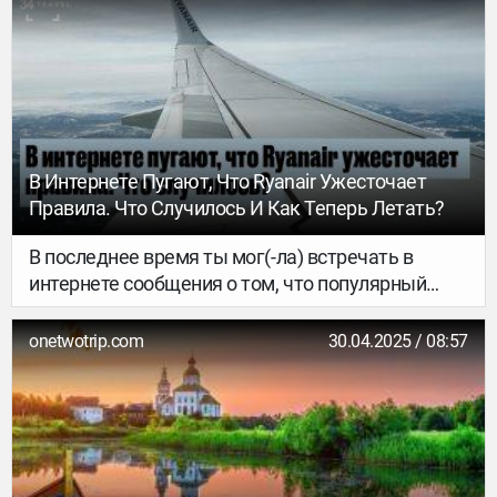
слаборазвитым туристическим направлением в
пляжном смысле.
В Интернете Пугают, Что Ryanair Ужесточает
Правила. Что Случилось И Как Теперь Летать?
В последнее время ты мог(-ла) встречать в
интернете сообщения о том, что популярный
ирландский лоукостер Ryanair сильно
ужесточает ограничения на провоз ручной клади
onetwotrip.com
30.04.2025 / 08:57
и меняет некоторые другие пункты собственных
правил. Что происходит на самом деле? Сразу
обозначим: прямо сейчас – ничего нового.