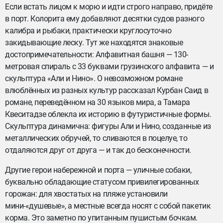
Если встать лицом к морю и идти строго направо, придёте
в порт. Колорита ему добавляют десятки судов разного
калибра и рыбаки, практически круглосуточно
закидывающие леску. Тут же находятся знаковые
достопримечательности: Алфавитная башня — 130-
метровая спираль с 33 буквами грузинского алфавита — и
скульптура «Али и Нино». О невозможном романе
влюблённых из разных культур рассказал Курбан Саид в
романе, переведённом на 30 языков мира, а Тамара
Квеситадзе облекла их историю в футуристичные формы.
Скульптура динамична: фигуры Али и Нино, созданные из
металлических обручей, то сливаются в поцелуе, то
отдаляются друг от друга — и так до бесконечности.
Другие герои набережной и порта — уличные собаки,
буквально обладающие статусом привилегированных
горожан: для хвостатых на пляже установили
мини-«душевые», а местные всегда носят с собой пакетик
корма. Это заметно по упитанным пушистым бочкам.