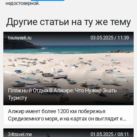
недостоверной.
Другие статьи на ту же тему
tourweek.ru
03.05.2025 / 11:39
Пляжный Отдых В Алжире: Что Нужно Знать
Туристу
Алжир имеет более 1200 км побережья
Средиземного моря, и на картах он выглядит как
идеальное место для отдыха. Но реальность
сложнее — страна остаётся недооценённым и
34travel.me
01.05.2025 / 08:11