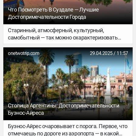
Что Посмотреть В Суздале — Лучшие
Достопримечательности Города
Старинный, атмосферный, культурный,
самобытный — так можно охарактеризовать
маленький город во Владимирской области.
Здесь можно посетить интерактивные
onetwotrip.com
29.04.2025 / 11:57
экскурсии, покататься на русской тройке,
послушать перезвон колоколов, увидеть
декорации к популярным фильмам, а самое
главное — прикоснуться к многовековой
истории.
Столица Аргентины: Достопримечательности
Буэнос-Айреса
Буэнос-Айрес очаровывает с порога. Первое, что
отмечаешь по дороге из аэропорта — в какой