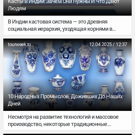
Касты В Индии: Зачем Они Нужны И Что Дают
Людям
В Индии кастовая система — это древняя
социальная иерархия, уходящая корнями в
ведийскую эпоху (более 3 тысяч лет назад). Она
формально отменена Конституцией Индии, но до
tourweek.ru
12.04.2025 / 12:37
сих пор влияет на общественную жизнь,
особенно в сельской местности и при
заключении браков.
10 Народных Промыслов, Доживших До Наших
Дней
Несмотря на развитие технологий и массовое
производство, некоторые традиционные
ремёсла продолжают жить, сохраняя культурное