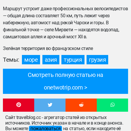
Маршрут устроит даже профессиональных велосипедистов
— общая длина составляет 50 км, путь лежит через
набережную, автомост над рекой Чарохи и горы. В
финальной точке — селе Мирвети — находятся водопад,
самшитовая аллея и арочный мост XII в.
Зелёная территория во французском стиле
Темы:
море
азия
турция
грузия
Смотреть полную статью на
onetwotrip.com
Сайт travelblog.cc - агрегатор статей из открытых
источников. Источник указан в начале и в конце анонса.
Вы можете
пожаловаться
на статью, если находите её