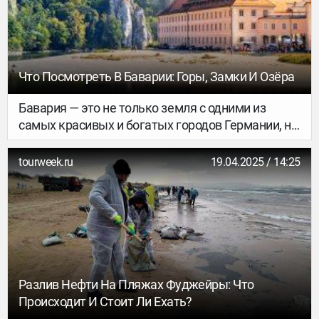
Что Посмотреть В Баварии: Горы, Замки И Озёра
Бавария — это не только земля с одними из
самых красивых и богатых городов Германии, но
и великолепные ландшафты и захватывающая
природа. А в тени альпийских лесов скрываются
tourweek.ru
19.04.2025 / 14:25
старинные замки, многие из которых выглядят
так, словно вышли из сказки. Сегодня
расскажем о секретных местах Баварии,
которые лучше не пропускать, если вы хотите
совершить насыщенное путешествие по
региону.
Разлив Нефти На Пляжах Фуджейры: Что
Происходит И Стоит Ли Ехать?