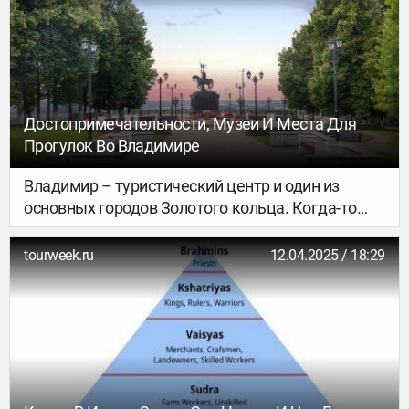
передовые оздоровительные практики.
Достопримечательности, Музеи И Места Для
Прогулок Во Владимире
Владимир – туристический центр и один из
основных городов Золотого кольца. Когда-то
был столицей Северо-Восточной Руси и сохранил
архитектуру русского средневековья –
tourweek.ru
12.04.2025 / 18:29
памятники белокаменного зодчества. Это город
для медленных прогулок, холмистый, с уютной
средой в центре и обилием обзорных
панорамных площадок.