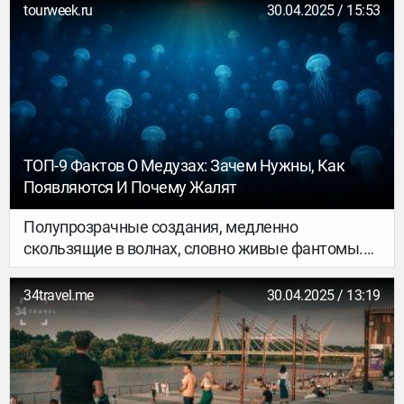
сложнее — страна остаётся недооценённым и
tourweek.ru
30.04.2025 / 15:53
слаборазвитым туристическим направлением в
пляжном смысле.
ТОП-9 Фактов О Медузах: Зачем Нужны, Как
Появляются И Почему Жалят
Полупрозрачные создания, медленно
скользящие в волнах, словно живые фантомы.
Они очаровывают, пугают и поражают
воображение. Но зачем нужны медузы, как они
34travel.me
30.04.2025 / 13:19
появляются и почему их так много в морях?