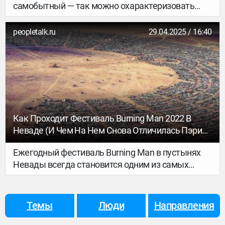
самобытный — так можно охарактеризовать
маленький город во Владимирской области.
Здесь можно посетить интерактивные
peopletalk.ru
29.04.2025 / 16:40
экскурсии, покататься на русской тройке,
послушать перезвон колоколов, увидеть
декорации к популярным фильмам, а самое
главное — прикоснуться к многовековой
истории.
Как Проходит Фестиваль Burning Man 2022 В
Неваде (и Чем На Нем Снова Отличилась Пэрис
Хилтон)
Ежегодный фестиваль Burning Man в пустынях
Невады всегда становится одним из самых
запоминающихся событий года. Главная миссия
– свобода самовыражения, которая «соединяет
каждого с его творческими силами». По сути,
Темы
Люди
Направления
Burning Man – это подобие кочующего города, в
котором почти все, что происходит, создается