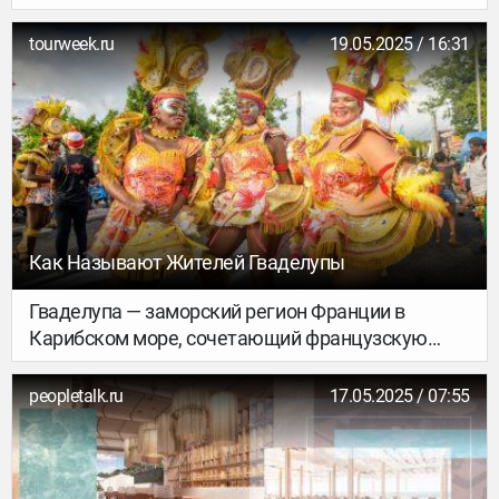
канал, Адмиралтейство и Гостиный двор. Это
культовый порт для морских романтиков.
tourweek.ru
19.05.2025 / 16:31
Посетить его будет интересно тем, кто любит
корабли и то, что с ними связано:
судостроительные пейзажи, экскурсии по
старинным фортам.
Как Называют Жителей Гваделупы
Гваделупа — заморский регион Франции в
Карибском море, сочетающий французскую
административную систему с креольской
культурой. У жителей этих островов своя особая
peopletalk.ru
17.05.2025 / 07:55
идентичность, сформированная под влиянием
европейских, африканских и карибских корней.