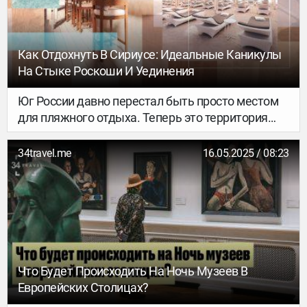
Как Отдохнуть В Сириусе: Идеальные Каникулы
На Стыке Роскоши И Уединения
Юг России давно перестал быть просто местом
для пляжного отдыха. Теперь это территория
осознанного туризма, где можно совместить
неспешные прогулки по набережной и
34travel.me
16.05.2025 / 08:23
насыщенную культурную программу.
Федеральная территория Сириус – идеальное
тому доказательство. Здесь есть развитая
инфраструктура, море, роскошные отели и
разнообразные варианты для проведения
досуга: от экскурсий на яхте до высокой
гастрономии, от спа до активного отдыха.
Что Будет Происходить На Ночь Музеев В
Европейских Столицах?