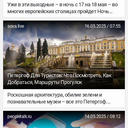
Уже в эти выходные – в ночь с 17 на 18 мая – во
многих европейских столицах пройдет Ночь
музеев, одно из главных арт-событий года.
Какие города участвуют, куда идти, что
sova.live
16.05.2025 / 07:55
смотреть и как не пропустить все самое сочное?
Рассказываем.
Петергоф Для Туристов: Что Посмотреть, Как
Добраться, Маршруты Прогулок
Роскошная архитектура, обилие зелени и
познавательные музеи – все это Петергоф.
Сюда едут, чтобы увидеть дворцово-парковый
комплекс времен Петра I c фонтанами в
peopletalk.ru
14.05.2025 / 08:12
позолоченных скульптурах – их около двухсот. А