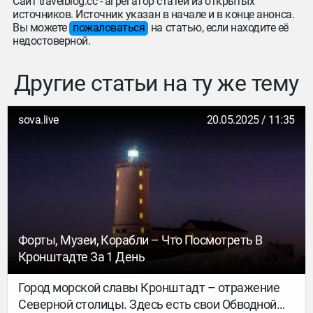
Сайт travelblog.cc - агрегатор статей из открытых
источников. Источник указан в начале и в конце анонса.
Вы можете
пожаловаться
на статью, если находите её
недостоверной.
Другие статьи на ту же тему
sova.live
20.05.2025 / 11:35
Форты, Музеи, Корабли – Что Посмотреть В
Кронштадте За 1 День
Город морской славы Кронштадт – отражение
Северной столицы. Здесь есть свои Обводной