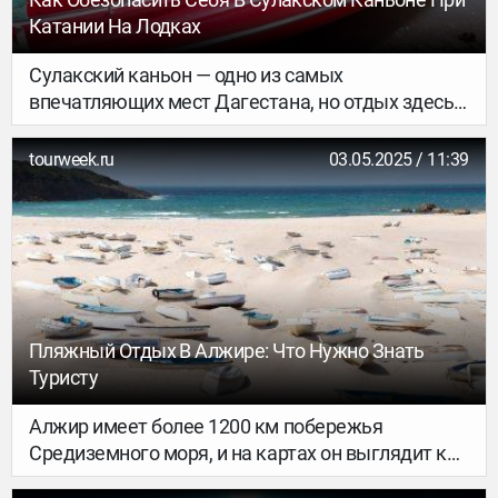
Катании На Лодках
Сулакский каньон — одно из самых
впечатляющих мест Дагестана, но отдых здесь
не всегда безопасен. Из-за отсутствия строгого
контроля и «горячего» темперамента некоторых
tourweek.ru
03.05.2025 / 11:39
лодочников прогулки по каньону иногда
превращаются в рискованное развлечение.
Недавняя трагедия напомнила: беспечность
может стоить жизни.
Пляжный Отдых В Алжире: Что Нужно Знать
Туристу
Алжир имеет более 1200 км побережья
Средиземного моря, и на картах он выглядит как
идеальное место для отдыха. Но реальность