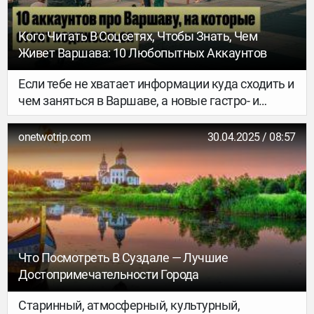
Кого Читать В Соцсетях, Чтобы Знать, Чем
Живет Варшава: 10 Любопытных Аккаунтов
Если тебе не хватает информации куда сходить и
чем заняться в Варшаве, а новые гастро- и
культурные события, кажется, доходят до тебя в
последнюю очередь, рассказываем, на кого
onetwotrip.com
30.04.2025 / 08:57
стоит подписаться в соцсетях, чтобы быть в
курсе самых интересных, нетривиальных
событий города.
Что Посмотреть В Суздале — Лучшие
Достопримечательности Города
Старинный, атмосферный, культурный,