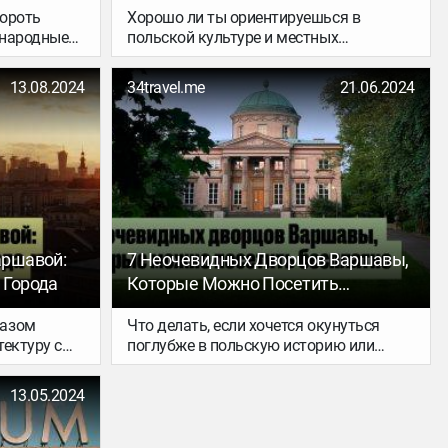
ороть
Хорошо ли ты ориентируешься в
ународные
польской культуре и местных
лены
«правилах жизни»? Вместе со школой
польского языка Polish for Belarus мы
13.08.2024
34travel.me
21.06.2024
сделали этот незаурядный тест, чтобы
ты смог(-ла) восполнить недостающие
знания контекста и чувствовать себя в
этой стране еще увереннее.
аршавой:
7 Неочевидных Дворцов Варшавы,
 Города
Которые Можно Посетить
Бесплатно
разом
Что делать, если хочется окунуться
ектуру с
поглубже в польскую историю или
едием,
почувствовать себя частью мира
одской
Бриджертонов, а Дворец на воде в
13.05.2024
е этим
парке Лазенки, Вилянувский дворец и
т хотя бы
Королевский замок уже давно
одну из
исследованы по нескольку раз? Галерея