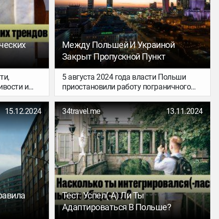
ческих
Между Польшей И Украиной
Закрыт Пропускной Пункт
ти,
5 августа 2024 года власти Польши
ивости и
приостановили работу пограничного
ны» –
пропускного пункта, находящегося
удут
недалеко от перехода Ягодин. В
15.12.2024
34travel.me
13.11.2024
настоящее время закрытие пункта
считается временным.
равила
Тест: Успел(-А) Ли Ты
Адаптироваться В Польше?
ния