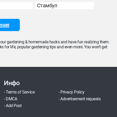
Стамбул
ения
of our gardening & homemade hacks and have fun realizing them.
cks for life, popular gardening tips and even more. You won’t get
Инфо
-
Terms of Service
-
Privacy Policy
-
DMCA
-
Advertisement requests
-
Add Post