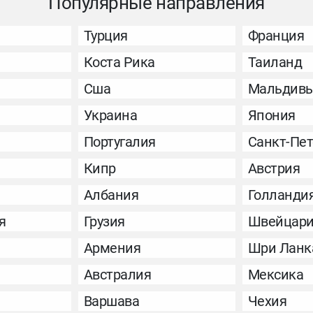
Популярные направления
Турция
Франция
Коста Рика
Таиланд
Сша
Мальдив
Украина
Япония
Португалия
Санкт-Пет
Кипр
Австрия
Албания
Голланди
я
Грузия
Швейцар
Армения
Шри Ланк
Австралия
Мексика
Варшава
Чехия