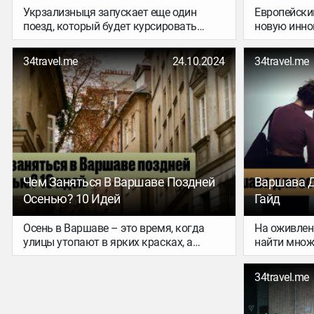
чтобы не п
Укрзализныця запускает еще один
Европейски
Гайд по кл
поезд, который будет курсировать
новую инно
пончиками 
между Украиной и Польшей, а точнее —
регистраци
но если ты 
между Львовом и Варшавой.
названием 
34travel.me
24.10.2024
34travel.me
сладкой тра
внешних гр
хочется чег
десяток не
сладкая пы
разочарует,
интересный
Чем Заняться В Варшаве Поздней
Варшава Д
Осенью? 10 Идей
Гайд
Осень в Варшаве – это время, когда
На оживлен
улицы утопают в ярких красках, а
найти множ
культурная жизнь начинает бурлить с
гармонично
новой силой. Это идеальный период
настоящим,
34travel.me
для прогулок по паркам, изучения еще
бок-о-бок с
не изученных мест и погружения в
урбанизмом
насыщенные программы
искусства 