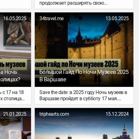
продолжает расширять свою
сли хочется
маршрутную сеть из Таллинна. С конца
? В новом
марта 2026 года перевозчик запустит
16.05.2025
34travel.me
13.05.2025
ьшой список
прямые рейсы в Варшаву — столицу
одах
Польши. Это направление станет уже
ться, если
седьмым в портфеле Wizz Air с вылетом
ей с
из Эстонии, пишет Turist.
– отели в
набором
ет – но
ают нас
На Ночь
Большой Гайд По Ночи Музеев 2025
толицах?
В Варшаве
 с 17 на 18
Save the date: в 2025 году Ночь музеев в
х столицах
Варшаве пройдет в субботу 17 мая.
из главных
Подготовили для тебя объемный гайд,
рода
который поможет классно провести эту
21.01.2025
triphearts.com
15.12.2024
мотреть и
ночь, избежав самые популярные и
е сочное?
загруженные музеи города.