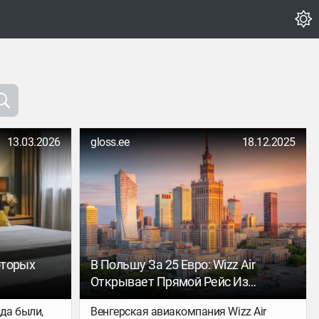
13.03.2026
gloss.ee
18.12.2025
оторых
В Польшу За 25 Евро: Wizz Air
Открывает Прямой Рейс Из
Таллинна В Варшаву
да были,
Венгерская авиакомпания Wizz Air