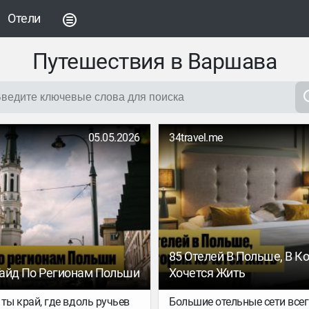
Отели
Путешествия в Варшава
05.05.2026
34travel.me
85 Отелей В Польше, В К
айд По Регионам Польши
Хочется Жить
ты край, где вдоль ручьев
Большие отельные сети всег