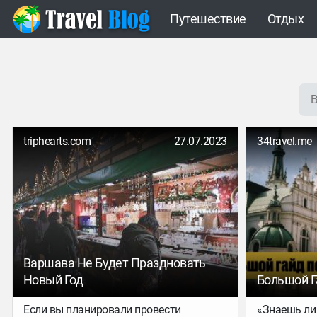
Путешествие
Отдых
triphearts.com
27.07.2023
34travel.me
Варшава Не Будет Праздновать
Новый Год
Большой Г
Если вы планировали провести
«Знаешь ли 