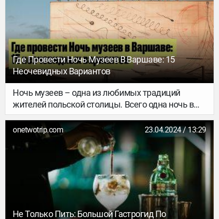
развлечение в соответствии со своими
предпочтениями и бюджетом.
Где Провести Ночь Музеев В Варшаве: 15
Неочевидных Вариантов
Ночь музеев – одна из любимых традиций
жителей польской столицы. Всего одна ночь в
году, когда в большинство музеев (и не только) в
Варшаве и пригороде можно попасть бесплатно
onetwotrip.com
23.04.2024 / 13:29
вплоть до глубокой ночи. К мероприятию всегда
тщательно готовятся, а в этом году Ночь музеев
будет проходить еще и в юбилейный двадцатый
раз, поэтому справедливо можно ожидать
максимально интересной программы. В 2024
году акция пройдет в ночь с 18 на 19 мая.
Не Только Пить: Большой Гастрогид По