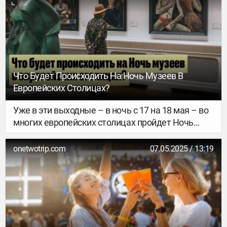
правило путешественника: чем раньше
забронируете билеты и отель, тем дешевле они
будут.
Что Будет Происходить На Ночь Музеев В
Европейских Столицах?
Уже в эти выходные – в ночь с 17 на 18 мая – во
многих европейских столицах пройдет Ночь
музеев, одно из главных арт-событий года.
Какие города участвуют, куда идти, что
onetwotrip.com
07.05.2025 / 13:19
смотреть и как не пропустить все самое сочное?
Рассказываем.