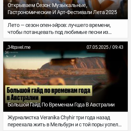
Открываем Сезон: Музыкальные,
Гастрономические И Арт-Фестивали Лета 2025
Лето — сезон опен-эйров: лучшего времени,
чтобы потанцевать под любимые песни из
плейлиста, не найти. А ещё можно смотреть
мультики под звёздами, объедаться
34travel.me
07.05.2025 / 09:43
стритфудом, погружаться в медиаарт и часами
смотреть документальное кино. Ловите 25
фестивалей этого лета, на которые нужно
обратить внимание.
Большой Гайд По Временам Года В Австралии
Журналистка Veranika Chyhir три года назад
переехала жить в Мельбурн и с той поры успела