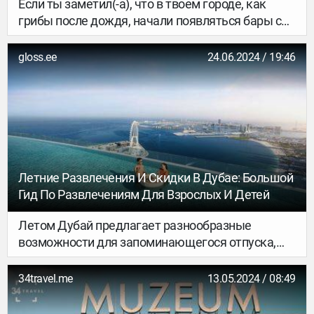
Если ты заметил(-а), что в твоем городе, как
грибы после дождя, начали появляться бары с
натуральными винами, но непривычные вкусы
местных напитков тебя пока немного пугают,
gloss.ee
24.06.2024 / 19:46
этот материал поможет начать плавное
знакомство с удивительным миром
натурального вина. О том, что это вообще за
вино, чем оно отличается от «обычного» и
почему на него сейчас такой тренд, мы
расспросили винную экспертку, сомелье Женю
Лапацуеву. Бонусом – получили
Летние Развлечения И Скидки В Дубае: Большой
профессиональные рекомендации заведений в
Гид По Развлечениям Для Взрослых И Детей
разных городах.
Летом Дубай предлагает разнообразные
возможности для запоминающегося отпуска,
увлекательных приключений и расслабленного
отдыха. А также обилие скидок на посещение
34travel.me
13.05.2024 / 08:49
достопримечательностей, проживание в отелях
и другие услуги. Здесь каждый сможет найти