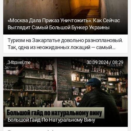
«Москва Дала Приказ Уничтожить». Как Сейчас
Выглядит Самый Большой Бункер Украины
Туризм на Закарпатье довольно разноплановый.
Так, одна из неожиданных локаций — самый
большой бункер Украины, который во времена
Второй мировой построили венгры.
34travel.me
30.09.2024 / 08:29
Большой Гайд По Натуральному Вину