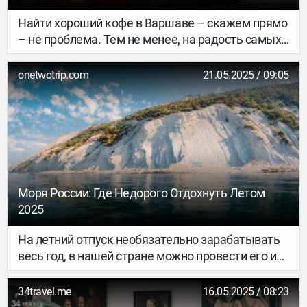
Найти хороший кофе в Варшаве – скажем прямо
– не проблема. Тем не менее, на радость самых
привередливых кофеманов, мы составили очень
подробную кофейную карту Варшавы, которая
onetwotrip.com
21.05.2025 / 09:05
поможет найти достойный фильтр или нежный
капучино практически в любом районе города.
Моря России: Где Недорого Отдохнуть Летом
2025
На летний отпуск необязательно зарабатывать
весь год, в нашей стране можно провести его и
вполне бюджетно. Причём не на даче, но и на
море! Выбрали 7 вариантов, чтобы вы ни в чём
34travel.me
16.05.2025 / 08:23
себе не отказывали. Главное, помните первое