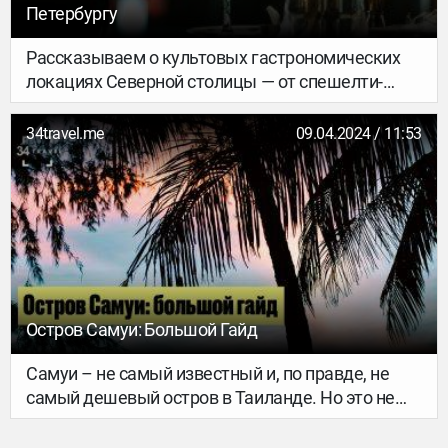
Петербургу
Рассказываем о культовых гастрономических
локациях Северной столицы — от спешелти-
кофеен и булочных до спикизи-баров. Теперь
точно не придётся умирать на Васильевском
34travel.me
09.04.2024 / 11:53
острове — во всяком случае, от голода.
Остров Самуи: Большой Гайд
Самуи – не самый известный и, по правде, не
самый дешевый остров в Таиланде. Но это не
мешает ему становиться все более популярным.
Сюда приезжают за природой и комфортом, за