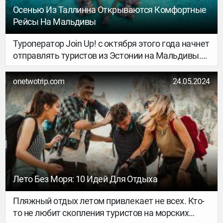
Осенью Из Таллинна Открываются Комфортные
Рейсы На Мальдивы
Туроператор Join Up! с октября этого года начнет
отправлять туристов из Эстонии на Мальдивы.
Перелеты будет осуществлять авиакомпания
Flydubai, которая, к слову, с 12 октября также
onetwotrip.com
24.05.2024
запускает прямые рейсы из Таллинна в Дубай.
Лето Без Моря: 10 Идей Для Отдыха
Пляжный отдых летом привлекает не всех. Кто-
то не любит скопления туристов на морских