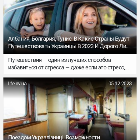
Албания, Болгария, Тунис. В Какие Страны Будут
Путешествовать Украинцы В 2023 И Дорого Ли
Обойдется Такой Отдых
Путешествия — один из лучших способов
избавиться от стресса — даже если это стресс,
вызванный жестокой войной. Можно услышать
мнение, что сейчас путешествия не ко времени.
life.nv.ua
05.12.2023
Но это не так — организму нужен отдых, чтобы
дальше донатить на армию и бороться.
Разбираемся с основными маршрутами для
путешествий, которые сейчас доступны
украинцам.
Поездом Укрзалізниці. Возможности