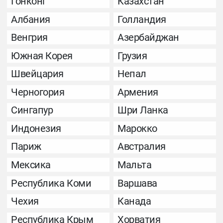
Гонконг
Казахстан
Албания
Голландия
Венгрия
Азербайджан
Южная Корея
Грузия
Швейцария
Непал
Черногория
Армения
Сингапур
Шри Ланка
Индонезия
Марокко
Париж
Австралия
Мексика
Мальта
Республика Коми
Варшава
Чехия
Канада
Республика Крым
Хорватия