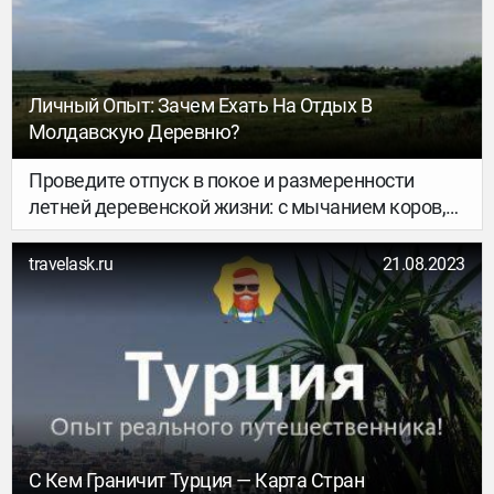
Личный Опыт: Зачем Ехать На Отдых В
Молдавскую Деревню?
Проведите отпуск в покое и размеренности
летней деревенской жизни: с мычанием коров,
свежим теплым молоком и южными фруктами…
Со всеми звуками и запахами — сена, пшеницы,
travelask.ru
21.08.2023
солнца — которые в изобилии наполняют
молдавское село. Молдова не самое популярное
направление для летнего отдыха, но поверьте:
туристический потенциал страны еще не
раскрыт.
С Кем Граничит Турция — Карта Стран