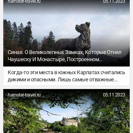
hamster-travel.ru
05.11.2023
видом помощи.
Синая. О Великолепных Замках, Которые Отнял
Чаушеску И Монастыре, Построенном
Спасенным Князем...
Когда-то эти места в южных Карпатах считались
дикими и опасными. Лишь самые отважные
могли рискнуть отправиться в путь по
«княжеской дороге» – горной тропе, затерянной
hamster-travel.ru
05.11.2023
в скалах вдоль реки Праховы. Однажды на этой
дороге оказался известный военачальник того
времени – Михай Кантакузино. За ним мчались
враги, посланные предводителем
соперничающего княжества… Потеряв своего