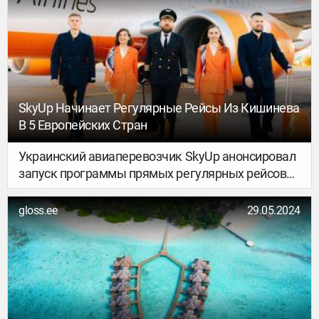
и рассмотреть диких животных на сафари. Что
ожидает туристов, которые приедут
в Танзанию?
SkyUp Начинает Регулярные Рейсы Из Кишинева
В 5 Европейских Стран
Украинский авиаперевозчик SkyUp анонсировал
запуск программы прямых регулярных рейсов
из Кишинева в Испанию, Португалию, Францию,
Грецию и Кипр.
gloss.ee
29.05.2024