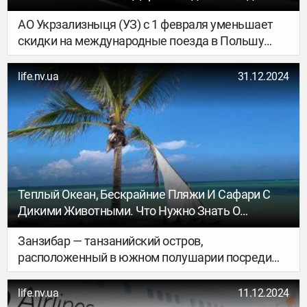
Некоторые Соседние Страны
АО Укрзализныця (УЗ) с 1 февраля уменьшает
скидки на международные поезда в Польшу
и Венгрию, таким образом стоимость билетов
по этим направлениям значительно подорожает.
life.nv.ua
31.12.2024
Теплый Океан, Бескрайние Пляжи И Сафари С
Дикими Животными. Что Нужно Знать О
Занзибаре — Честные Ответы На 5 Главных
Занзибар — танзанийский остров,
Вопросов
расположенный в южном полушарии посреди
теплого Индийского океана. Здесь можно
поплавать с черепахами, попробовать
life.nv.ua
11.12.2024
экзотические фрукты, морепродукты