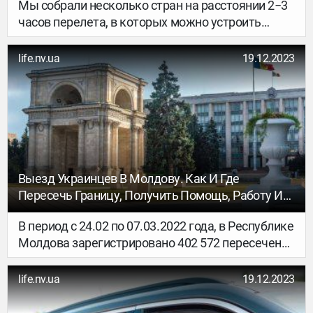
Мы собрали несколько стран на расстоянии 2−3
часов перелета, в которых можно устроить
короткие каникулы в марте.
life.nv.ua
19.12.2023
Выезд Украинцев В Молдову. Как И Где
Пересечь Границу, Получить Помощь, Работу И
Где Жить
В период с 24.02 по 07.03.2022 года, в Республике
Молдова зарегистрировано 402 572 пересечений
государственной границы украинскими
гражданами: 239 196 на въезде в страну и 163
life.nv.ua
19.12.2023
376 — на выезде.