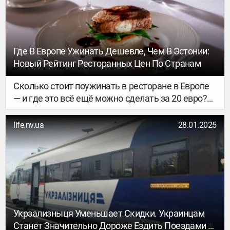
Таджикистан и Туркменистан.
Где В Европе Ужинать Дешевле, Чем В Эстонии:
Новый Рейтинг Ресторанных Цен По Странам
Сколько стоит поужинать в ресторане в Европе
— и где это всё ещё можно сделать за 20 евро?
Сервис сравнения цен на паромы FerryGoGo
составил рейтинг самых дорогих и самых
life.nv.ua
28.01.2025
доступных стран Европы для похода в ресторан.
В основе — данные из открытых источников (в
первую очередь Numbeo) за январь 2026 года.
Аналитики сравнили среднюю стоимость ужина
из трёх блюд на двоих в ресторане среднего
ценового сегмента — без учёта напитков.
Укрзализныця Уменьшает Скидки. Украинцам
Станет Значительно Дороже Ездить Поездами В