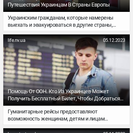
Путешествия Украинцам В Страны Европы
Украинским гражданам, которые намерены
выехать и эвакуироваться в другие страны,
не обязательно использовать автобусы или
самолеты, поскольку Укрзалізниці
life.nv.ua
05.12.2023
предоставляет возможность путешествовать
поездом в пять стран Европейского Союза.
Помощь От ООН. Кто Из Украинцев Может
Получить Бесплатный Билет, Чтобы Добраться
До Германии, И Как Это Сделать
Гуманитарные рейсы предоставляют
возможность женщинам, детям и лицам
с тяжелыми заболеваниями, которые решили
перебраться в Германию, воспользоваться этим