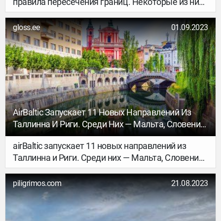
правила пересечения границ. Некоторые из них
уже вернулись к доковидным нормам въезда, а
где-то препятствия ещё сохраняются…
gloss.ee
01.09.2023
AirBaltic Запускает 11 Новых Направлений Из
Таллинна И Риги. Среди Них — Мальта, Словения,
Косово И Другие Страны
airBaltic запускает 11 новых направлений из
Таллинна и Риги. Среди них — Мальта, Словения,
Косово и другие страны
piligrimos.com
21.08.2023