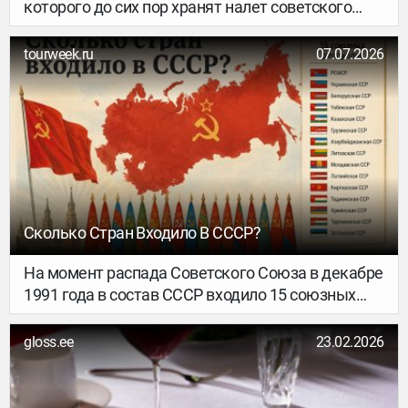
которого до сих пор хранят налет советского
прошлого. Но при близком знакомстве с
молдавской столицей понимаешь, что
tourweek.ru
07.07.2026
современные тренды в культуре, досуге и
гастрономии не обошли его стороной.
Сколько Стран Входило В СССР?
На момент распада Советского Союза в декабре
1991 года в состав СССР входило 15 союзных
республик. Именно они впоследствии стали
современными независимыми государствами:
gloss.ee
23.02.2026
Россия, Украина, Беларусь, Казахстан,
Узбекистан, Грузия, Армения, Азербайджан,
Молдова, Литва, Латвия, Эстония, Кыргызстан,