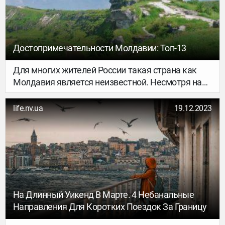
Балканского полуострова. Массовый туризм в
этой стране пока не очень развит, однако там
есть чем заняться и что посмотреть.
Достопримечательности Молдавии: Топ-13
Для многих жителей России такая страна как
Молдавия является неизвестной. Несмотря на
свою небольшую площадь, малую заселенность,
она имеет достаточно богатую историю,
life.nv.ua
19.12.2023
культуру. Достопримечательности Молдавии
уникальны в своем роде и каждая из них
заслуживает внимания. За время своего
существования государство «перенесло»
несколько исторических трансформаций. Что
посмотреть в Молдавии, описано ниже, по
возможности, предложенные в списке места
На Длинный Уикенд В Марте. 4 Небанальные
лучше посетить.
Направления Для Коротких Поездок За Границу