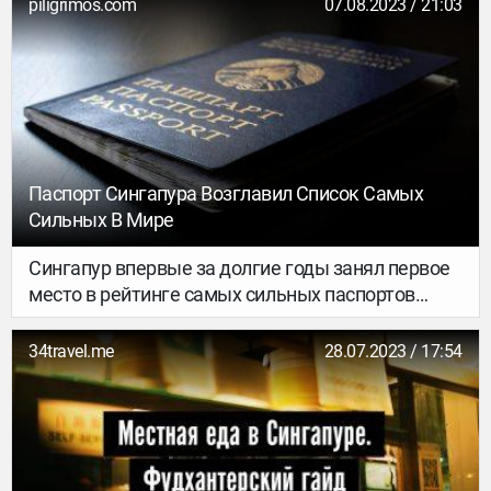
piligrimos.com
07.08.2023 / 21:03
Паспорт Сингапура Возглавил Список Самых
Сильных В Мире
Сингапур впервые за долгие годы занял первое
место в рейтинге самых сильных паспортов
мира. Сегодня его граждане могут поехать без
визы в 193 страны мира.
34travel.me
28.07.2023 / 17:54