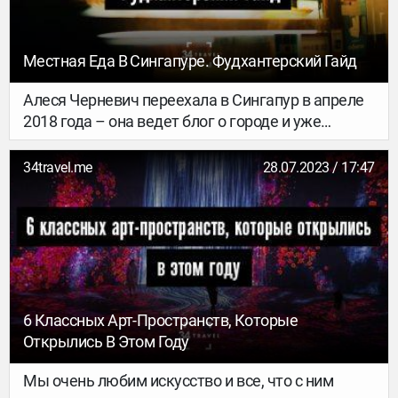
Местная Еда В Сингапуре. Фудхантерский Гайд
Алеся Черневич переехала в Сингапур в апреле
2018 года – она ведет блог о городе и уже
рассказывала нам о том, как в нем устроена
жизнь и туристический бизнес. В этом выпуске –
34travel.me
28.07.2023 / 17:47
подробный и проверенный фудхантерский гайд.
6 Классных Арт-Пространств, Которые
Открылись В Этом Году
Мы очень любим искусство и все, что с ним