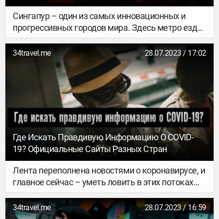
Сингапур – один из самых инновационных и
прогрессивных городов мира. Здесь метро ездит
без машиниста, в аэропорту документы
проверяют роботы, а над головой громоздятся
34travel.me
28.07.2023 / 17:02
деревья-киборги. И не удивительно, что именно
здесь расположились 5 из топ-50 лучших баров
мира престижной международной премии в
области питейных заведений The World's 50 Best
Bars. Но и кроме призеров, в Сингапуре есть еще
масса крутых баров, которые не следует
обделять вниманием. Если перечислять все, то
Где Искать Правдивую Информацию О COVID-
шорт-лист будет настолько велик, что и за
19? Официальные Сайты Разных Стран
неделю все не обойдешь. Но если времени
немного – то держи добротную шпаргалку на
Лента переполнена новостями о коронавирусе, и
один-два вечера.
главное сейчас – уметь ловить в этих потоках
только важную и правдивую информацию. Где
найти свежую статистику, рекомендации, гайды
34travel.me
28.07.2023 / 16:59
и номера контакт-центров? Собрали 9