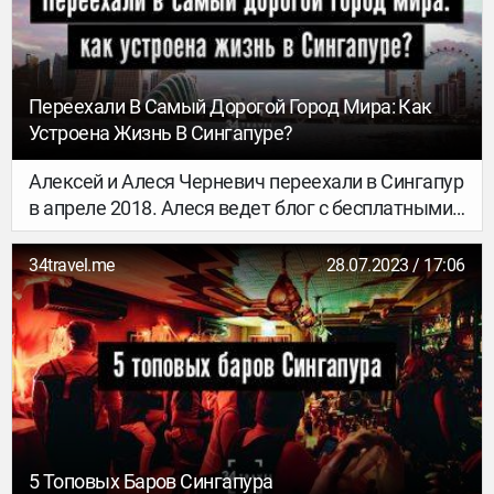
Переехали В Самый Дорогой Город Мира: Как
Устроена Жизнь В Сингапуре?
Алексей и Алеся Черневич переехали в Сингапур
в апреле 2018. Алеся ведет блог с бесплатными
маршрутами по городу, а для нас рассказывает о
том, как устроена жизнь и туристический бизнес
34travel.me
28.07.2023 / 17:06
в городе.
5 Топовых Баров Сингапура