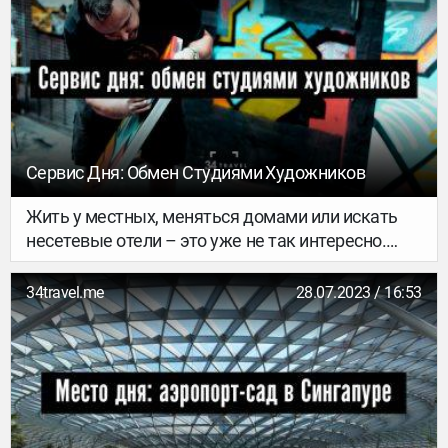
официальных сайтов о COVID-19, которые
запустили в разных странах мира.
Сервис Дня: Обмен Студиями Художников
Жить у местных, меняться домами или искать
несетевые отели – это уже не так интересно.
Теперь можно меняться художественными
студиями и резиденциями! Рассказываем, как
34travel.me
28.07.2023 / 16:53
устроен новый сервис Artist Residency Swap.