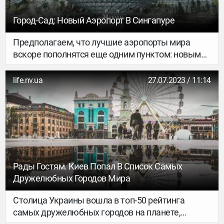
Город-Сад: Новый Аэропорт В Сингапуре
Предполагаем, что лучшие аэропорты мира
вскоре пополнятся еще одним пунктом: новым
аэропортом Jewel Changi в Сингапуре, который
больше похож на ботанический сад, чем на
life.nv.ua
27.07.2023 / 11:14
транспортный хаб.
Рады Гостям. Киев Попал В Список Самых
Дружелюбных Городов Мира
Столица Украины вошла в топ-50 рейтинга
самых дружелюбных городов на планете,