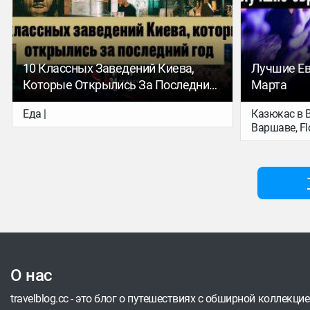
новая порция отметок на карте –
украинцев.
рассказываем о 10 самых необычных
музеях, которые откроются (или уже
открылись) в этом году.
10 Классных Заведений Киева,
Лучшие Ев
Которые Открылись За Последний
Марта
Год
Еда |
Казюкас в 
Варшаве, Fl
Берлине – 
несколько 
больше евр
О нас
travelblog.cc - это блог о путешествиях с обширной коллекци