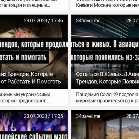
талляции и изящные
Киеве и Москве, которые не
ие скульптуры в окружении
пропустить любителям посл
дов и деревьев –
путешествиях и приключени
28.07.2023 / 17:46
34travel.me
28.07
баланс между природой и
Кинопоказ о кочевниках Ира
. Лови подборку классных
о сумасшедшем автопробег
х парков со всего мира от
Rally и несколько лекториев
sy.
путешествиях – ноябрь и де
не будут унылыми.
ких Брендов, Которые
Остаться В Живых. 8 Ав
т Работать И Помогать
Трендов, Которые Появи
Пандемии
юбимыми украинскими
Пандемия Covid-19 подтолк
которые продолжают
мировые правительства к 
же в условиях войны. У
существенно ограничить пу
их работает доставка
В результате всего происхо
28.07.2023 / 17:35
34travel.me
28.07
сему миру (кроме России и
авиакомпании оказались на
так что оформление заказа у
диете» и изо всех сил тепер
– это еще один простой
хоть как-то заполнить свои 
держать Украину и
наряду с плохими новостями