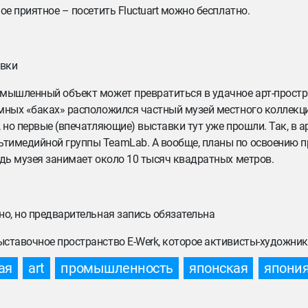
ое приятное – посетить Fluctuart можно бесплатно.
авки
омышленный объект может превратиться в удачное арт-простр
омных «баках» расположился частный музей местного коллекц
 но первые (впечатляющие) выставки тут уже прошли. Так, в а
ьтимедийной группы TeamLab. А вообще, планы по освоению п
адь музея занимает около 10 тысяч квадратных метров.
но, но предварительная запись обязательна
ыставочное пространство E-Werk, которое активисты-художник
ая
art
промышленность
японская
япони