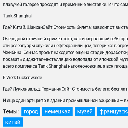
плавучей галерее проходят и временные выставки. И что сам
Tank Shanghai
Где? Китай, ШанхайСайт Стоимость билета: зависит от выст
Очередной отличный пример того, как исчерпавший себя пр
эти резервуары служили нефтехранилищем, теперь же в огр
Чжибина. Сейчас проект находится еще на стадии доработки,
показать диджитал-инсталляцию водопада от японской мул
всего комплекса Tank Shanghai наполеоновские, а вся площ
E-Werk Luckenwalde
Где? Луккенвальд, ГерманияСайт Стоимость билета: бесплат
И еще один арт-центр в здании промышленной заброшки – в
Темы:
город
немецкая
музей
французск
китай