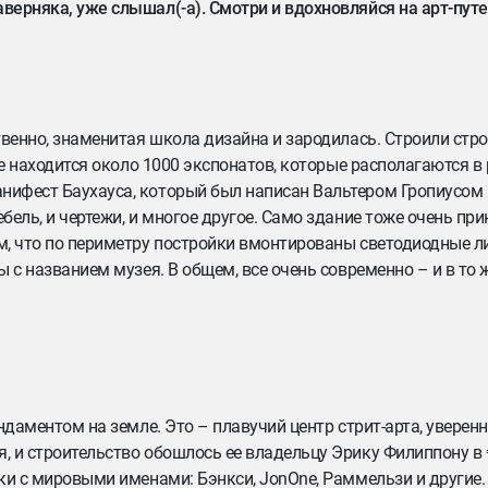
аверняка, уже слышал(-а). Смотри и вдохновляйся на арт-пут
ственно, знаменитая школа дизайна и зародилась. Строили стр
зее находится около 1000 экспонатов, которые располагаются в
нифест Баухауса, который был написан Вальтером Гропиусом в
бель, и чертежи, и многое другое. Само здание тоже очень пр
ом, что по периметру постройки вмонтированы светодиодные л
ы с названием музея. В общем, все очень современно – и в то 
ундаментом на земле. Это – плавучий центр стрит-арта, уверен
, и строительство обошлось ее владельцу Эрику Филиппону в 
ки с мировыми именами: Бэнкси, JonOne, Раммельзи и другие. 