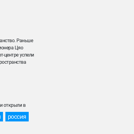
анство. Раньше
ионера Цяо
рт-центре успели
ространства
и открыли в
я
россия