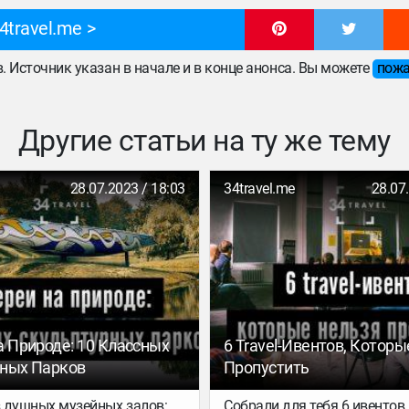
4travel.me
ов. Источник указан в начале и в конце анонса. Вы можете
пожа
Другие статьи на ту же тему
28.07.2023 / 18:03
34travel.me
28.07
а Природе: 10 Классных
6 Travel-Ивентов, Котор
ных Парков
Пропустить
 душных музейных залов:
Собрали для тебя 6 ивентов