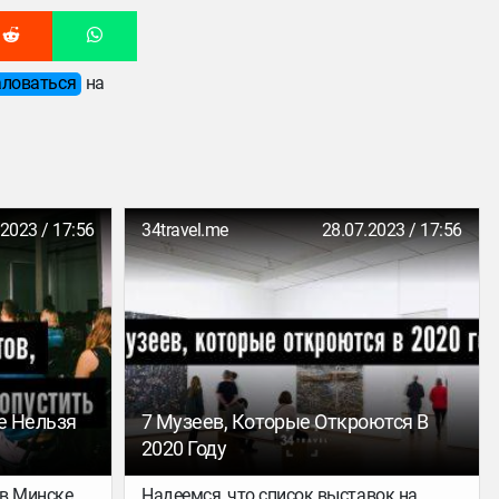
ловаться
на
.2023 / 17:56
34travel.me
28.07.2023 / 17:56
ые Нельзя
7 Музеев, Которые Откроются В
2020 Году
 в Минске,
Надеемся, что список выставок на