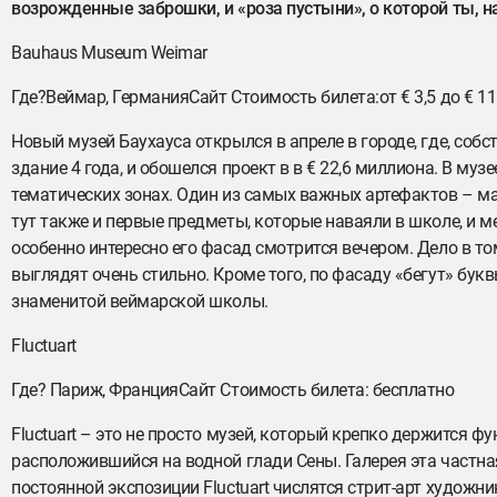
возрожденные заброшки, и «роза пустыни», о которой ты, н
Bauhaus Museum Weimar
Где?Веймар, ГерманияСайт Стоимость билета:от € 3,5 до € 11
Новый музей Баухауса открылся в апреле в городе, где, соб
здание 4 года, и обошелся проект в в € 22,6 миллиона. В му
тематических зонах. Один из самых важных артефактов – ма
тут также и первые предметы, которые наваяли в школе, и ме
особенно интересно его фасад смотрится вечером. Дело в т
выглядят очень стильно. Кроме того, по фасаду «бегут» букв
знаменитой веймарской школы.
Fluctuart
Где? Париж, ФранцияСайт Стоимость билета: бесплатно
Fluctuart – это не просто музей, который крепко держится ф
расположившийся на водной глади Сены. Галерея эта частная
постоянной экспозиции Fluctuart числятся стрит-арт художни