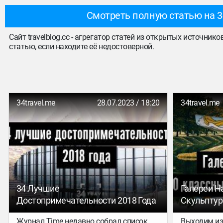
Смотреть полную статью на 3
Сайт travelblog.cc - агрегатор статей из открытых источник
статью, если находите её недостоверной.
34travel.me
28.07.2023 / 18:20
34travel.me
34 Лучшие
Галереи Н
Достопримечательности 2018 Года
Скульптур
Журнал Time недавно собрал список
Выходим из