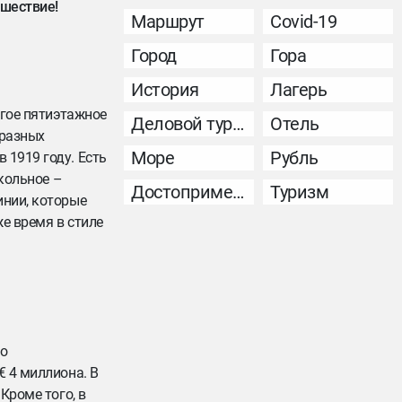
ешествие!
Маршрут
Covid-19
Город
Гора
История
Лагерь
огое пятиэтажное
Деловой туризм
Отель
 разных
Море
Рубль
 1919 году. Есть
икольное –
Достопримечательность
Туризм
инии, которые
же время в стиле
но
€ 4 миллиона. В
Кроме того, в