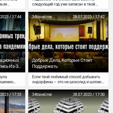
льзя
следующий год уже записан в твой
ушать о
календарь. Врываемся в него с еще
ях.
одним важным культурным
.2023 / 17:44
34travel.me
28.07.2023 / 17:42
на, рассказ
предложением – посмотреть музеи,
е Mongol
которые откроются в 2020-м. Варианты
 о
масштабные: от гигантского музейного
кабрь точно
комплекса в Египте до центра
современного искусства в бывшем
здании Торговой биржи в Париже.
иационных
Добрые Дела, Которые Стоит
лись Из-За
Поддержать
нула
Если твой любимый способ добывать
решению
эндорфины – это не шоколад и шопинг,
тешествия.
а полезные дела, то мы готовы
дящего
подсказать тебе несколько способов
.2023 / 17:33
34travel.me
28.07.2023 / 17:30
 «голодной
стать счастливее и одновременно
ь стараются
помочь хорошим людям.
рейсы. Но
 (от