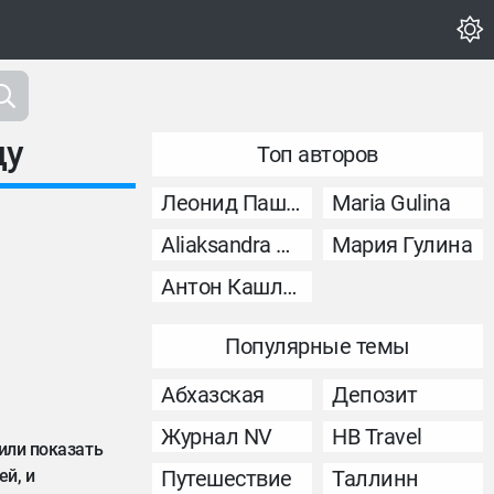
ду
Топ авторов
Леонид Пашковский
Maria Gulina
Aliaksandra Murashka
Мария Гулина
Антон Кашликов
Популярные темы
Абхазская
Депозит
Журнал NV
НВ Travel
шили показать
ей, и
Путешествие
Таллинн