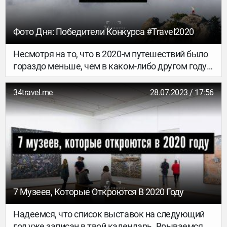
медленные города мы уже рассказывали, а
теперь выясняем, почему замедлиться в
поездке – это хорошая идея.
Фото Дня: Победители Конкурса #Travel2020
Несмотря на то, что в 2020-м путешествий было
гораздо меньше, чем в каком-либо другом году,
фотоприложение Agora все равно решило
провести конкурс снимков с хештегом
34travel.me
28.07.2023 / 17:56
#Travel2020.
7 Музеев, Которые Откроются В 2020 Году
Надеемся, что список выставок на следующий
год уже записан в твой календарь. Врываемся в