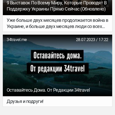
9 Выставок По Всему Миру, Которые Проводят В
Поддержку Украины Прямо Сейчас (обновлено)
Уже больше двух месяцев продолжается война в
Украине, и больше двух месяцев люди со всех
уголков мира – выехавшие из страны украинцы
и небезразличные иностранцы – пытаются
34travel.me
28.07.2023 / 17:22
помочь, чем могут: кто-то организует акции
поддержки, кто-то – благотворительные
концерты, кто-то – выставки. Про последние
сегодня и рассказываем: что, где и когда
проходит.
Оставайтесь Дома. От Редакции 34travel
Друзья и подруги!