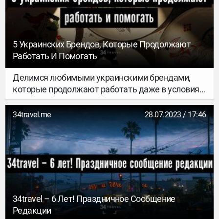
пустыни», о которой ты, наверняка, уже
слышал(-а). Смотри и вдохновляйся на арт-
путешествие!
5 Украинских Брендов, Которые Продолжают
Работать И Помогать
Делимся любимыми украинскими брендами,
которые продолжают работать даже в условиях
войны. У многих из них работает доставка
почтой по всему миру (кроме России и Беларуси),
34travel.me
28.07.2023 / 17:46
так что оформление заказа у этих ребят – это
еще один простой способ поддержать Украину и
украинцев.
34travel – 6 Лет! Праздничное Сообщение
Редакции