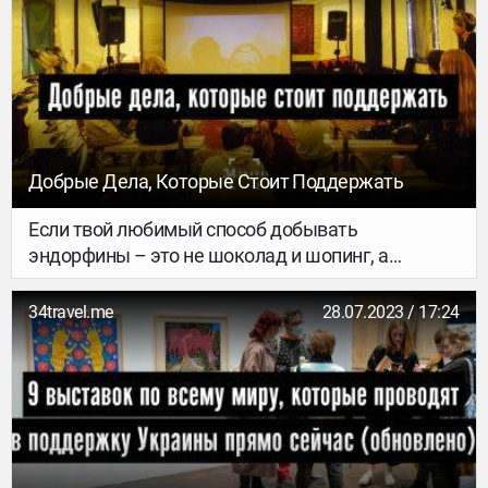
посвящен Беларуси. Рассказываем, кто и с чем
придет на лекторий.
Добрые Дела, Которые Стоит Поддержать
Если твой любимый способ добывать
эндорфины – это не шоколад и шопинг, а
полезные дела, то мы готовы подсказать тебе
несколько способов стать счастливее и
34travel.me
28.07.2023 / 17:24
одновременно помочь хорошим людям.