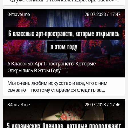
него с еще одним важным культурным
предложением – посмотреть музеи, которые
34travel.me
28.07.2023 / 17:47
откроются в 2020-м. Варианты масштабные: от
гигантского музейного комплекса в Египте до
центра современного искусства в бывшем
здании Торговой биржи в Париже.
6 Классных Арт-Пространств, Которые
Открылись В Этом Году
Мы очень любим искусство и все, что с ним
связано – поэтому стараемся следить за
новостями в арт-сфере. Сегодня решили
показать несколько классных и совсем
34travel.me
28.07.2023 / 17:46
новеньких пространств и музеев, которые
открылись буквально в этом году. Тут и мост-
музей, и возрожденные заброшки, и «роза