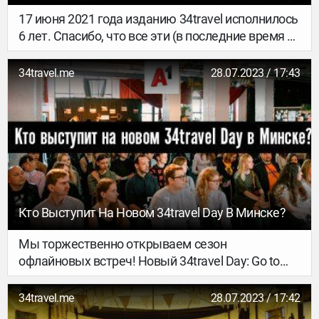
17 июня 2021 года изданию 34travel исполнилось
6 лет. Спасибо, что все эти (в последние время –
непростые) годы вы рядом с нами.
34travel.me
28.07.2023 / 17:43
Кто Выступит На Новом 34travel Day В Минске?
Мы торжественно открываем сезон
офлайновых встреч! Новый 34travel Day: Go to
Belarus edition пройдет в Минске – уже 7
сентября при поддержке компании A1. Как
34travel.me
28.07.2023 / 17:42
очевидно из названия, ивент будет полностью