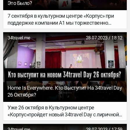
Это Было?
7 сентября в культурном центре «Корпус» при
поддержке компании А1 мы торжественно
открыли новый сезон офлайновых встреч – и
провели душевный 34travel Day: Go to Belarus
34travel.me
28.07.2023 / 18:12
edition. Как видно из названия, говорили о
Беларуси: природных местах, красивых городах,
движовых фестивалях и архитектурных
противоречиях. О том, как это было – в нашем
большом фоторепортаже.
Home Is Everywhere. Кто Выступит На 34travel Day
26 Октября?
Уже 26 октября в Культурном центре
«Корпус»пройдет новый 34travel Day с лиричной
темой Home is Everywhere. Что такое «дом» и где
находится «родина»? Что лучше – жизнь в дороге
34travel.me
28.07.2023 / 17:59