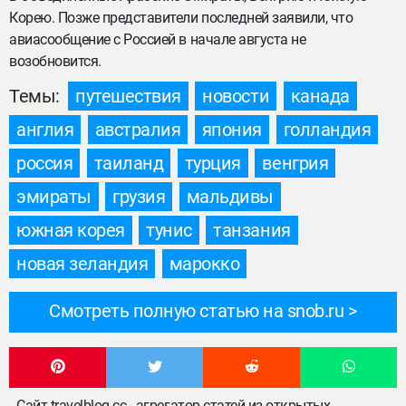
Корею. Позже представители последней заявили, что
авиасообщение с Россией в начале августа не
возобновится.
Темы:
путешествия
новости
канада
англия
австралия
япония
голландия
россия
таиланд
турция
венгрия
эмираты
грузия
мальдивы
южная корея
тунис
танзания
новая зеландия
марокко
Смотреть полную статью на snob.ru
Сайт travelblog.cc - агрегатор статей из открытых