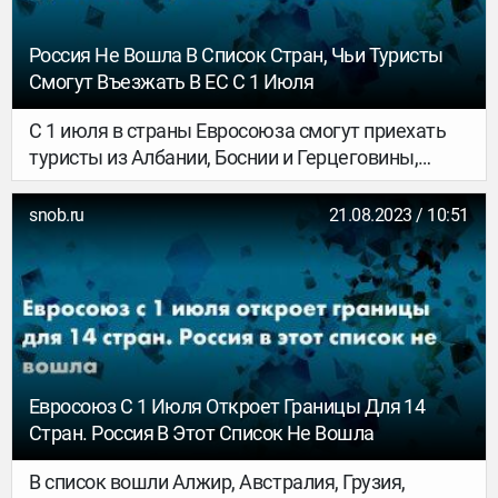
Россия Не Вошла В Список Стран, Чьи Туристы
Смогут Въезжать В ЕС С 1 Июля
С 1 июля в страны Евросоюза смогут приехать
туристы из Албании, Боснии и Герцеговины,
Косова, Черногории, Северной Македонии и
Сербии. Перечень был сформирован с учетом
snob.ru
21.08.2023 / 10:51
эпидемиологической ситуации в странах.
Решения по другим государствам будут
принимать по мере ослабления в них
распространения коронавируса.
Евросоюз С 1 Июля Откроет Границы Для 14
Стран. Россия В Этот Список Не Вошла
В список вошли Алжир, Австралия, Грузия,