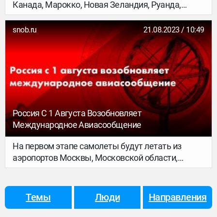
Канада, Марокко, Новая Зеландия, Руанда,
Сербия, Таиланд, Тунис, Уругвай, Черногория,
Южная Корея и Япония. В него может попасть и
snob.ru
21.08.2023 / 10:49
Китай, если власти страны разрешат гражданам
Евросоюза поездки на свою территорию.
Россия С 1 Августа Возобновляет
Международное Авиасообщение
На первом этапе самолеты будут летать из
аэропортов Москвы, Московской области,
Санкт-Петербурга и из Ростова-на-Дону.
Темы
Люди
Направления