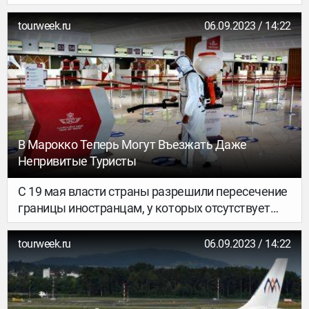
уже вернулись к доковидным нормам въезда, а
где-то препятствия ещё сохраняются…
tourweek.ru
06.09.2023 / 14:22
В Марокко Теперь Могут Въезжать Даже
Непривитые Туристы
С 19 мая власти страны разрешили пересечение
границы иностранцам, у которых отсутствует
вакцинация от коронавируса, но с одним
условием…
tourweek.ru
06.09.2023 / 14:22