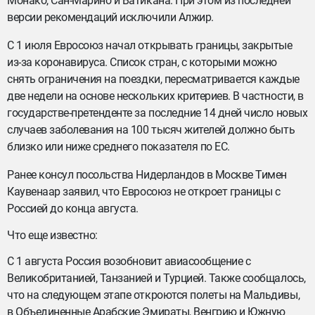
Монако, Сан-Марино и Ватикана. При этом из последней
версии рекомендаций исключили Алжир.
С 1 июля Евросоюз начал открывать границы, закрытые
из-за коронавируса. Список стран, с которыми можно
снять ограничения на поездки, пересматривается каждые
две недели на основе нескольких критериев. В частности, в
государстве-претенденте за последние 14 дней число новых
случаев заболевания на 100 тысяч жителей должно быть
близко или ниже среднего показателя по ЕС.
Ранее консул посольства Нидерландов в Москве Тимен
Каувенаар заявил, что Евросоюз не откроет границы с
Россией до конца августа.
Что еще известно:
С 1 августа Россия возобновит авиасообщение с
Великобританией, Танзанией и Турцией. Также сообщалось,
что на следующем этапе откроются полеты на Мальдивы,
в Объединенные Арабские Эмираты, Венгрию и Южную