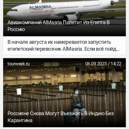
Авиакомпаний AlMasria Полетит Из Египта В
Россию
В начале августа их намеревается запустить
египетский перевозчик AlMasria. Если всё пойдёт
как задумано, полёты будут выполняться из
Москвы и Екатеринбурга...
tourweek.ru
06.09.2023 / 14:22
Россияне Снова Могут Въезжать В Индию Без
Карантина