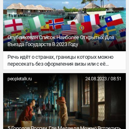
Опубликован Список Наиболее Открытых Для
Въезда Государств В 2023 Году
Речь идёт о странах, границы которых можно
пересекать без оформления визы или с её
выдачей по прибытии. Россия оказалась на 64
месте – примерно в середине рейтинга...
peopletalk.ru
24.08.2023 / 08:51
5 Городов России, Где Медведя Можно Встретить