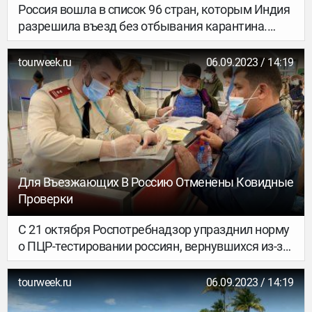
Россия вошла в список 96 стран, которым Индия
разрешила въезд без отбывания карантина.
Условие одно – вакцинация…
tourweek.ru
06.09.2023 / 14:19
Для Въезжающих В Россию Отменены Ковидные
Проверки
С 21 октября Роспотребнадзор упразднил норму
о ПЦР-тестировании россиян, вернувшихся из-за
рубежа. Справки о проверках на ковид теперь не
требуются и от прибывающих в РФ
tourweek.ru
06.09.2023 / 14:19
иностранцев…