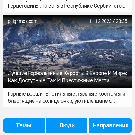
Герцеговины, то есть в Республике Сербии, стоит
обратить внимание на ее привлекательные
туристические регионы и города, которые уже
piligrimos.com
11.12.2023 / 23:35
несколько лет пользуются значительной и
неизменной популярностью не только среди
европейских отдыхающих.
Лучшие Горнолыжные Курорты В Европе И Мире:
Как Доступные, Так И Престижные Места
Горные вершины, стильные лыжные костюмы и
блестящие на солнце очки, уютные шале с
камином, литры глинтвейна — горнолыжные
курорты ежегодно привлекают к себе не только
любителей лыж и сноуборда, но и тех, кто
Темы
Люди
Направления
охотится за особой зимней атмосферой.