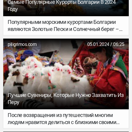
Самые Популярные Курорты Болгарии В 2024
Году
Популярными морскими курортами Болгарии
являются Золотые Пески и Солнечный берег –
туристические центры, где оживленно как днем,
так и ночью. Своей популярностью у
piligrimos.com
05.01.2024 / 06:25
отдыхающих они обязаны прекрасным
песчаным пляжам и комфортабельным отелям,
работающим по системе «все включено».
Болгария сама по себе является популярной
страной для отдыха в 2023 году благодаря своим
привлекательным предложениям по выгодным
ценам.
Лучшие Сувениры, Которые Нужно Захватить Из
Перу
После возвращения из путешествий многим
людям нравится делиться с близкими своими
впечатлениями, рассматривать фотографии и