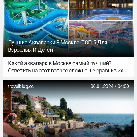
кроссовках. Я уже писала о своем не вполне
обычном свадебном путешествии. Сейчас же
расскажу о более очевидных местах, куда
можно отправиться, чтобы отметить лучший или
хотя бы самый романтический день в жизни.
Лучшие Аквапарки В Москве: ТОП-5 Для
Взрослых И Детей
Какой аквапарк в Москве самый лучший?
Ответить на этот вопрос сложно, не сравнив их
все. Чем примечательны московские аквапарки,
где находятся и как до них добраться, какие в
travelblog.cc
06.01.2024 / 04:00
них есть горки, сколько стоят билеты для детей
и взрослых – об этом и многом другом
расскажем в нашей статье.