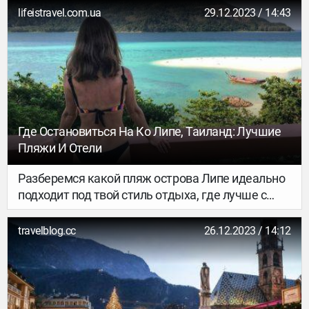
ещё раз проживать эмоции, держа в руках
lifeistravel.com.ua
29.12.2023 / 14:43
сувениры.
Где Остановиться На Ко Липе, Таиланд: Лучшие
Пляжи И Отели
Разберемся какой пляж острова Липе идеально
подходит под твой стиль отдыха, где лучше с
детьми, где поспокойнее и подальше от
вечерней тусовки, где весело и всегда есть чем
travelblog.cc
26.12.2023 / 14:12
заняться, где дешевле, а где самое красивое
побережье.