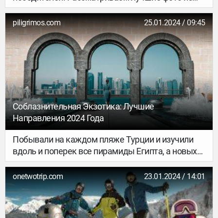
путешествий 2023 года.
piligrimos.com
25.01.2024 / 09:45
Соблазнительная Экзотика: Лучшие
Направления 2024 Года
Побывали на каждом пляже Турции и изучили
вдоль и поперек все пирамиды Египта, а новых
впечатлений все еще хочется? Мы знаем, что
делать, когда привычные туристические
onetwotrip.com
23.01.2024 / 14:01
маршруты уже не впечатляют. Откройте для
себя экзотические направления, в которых
сочетаются удивительные культуры,