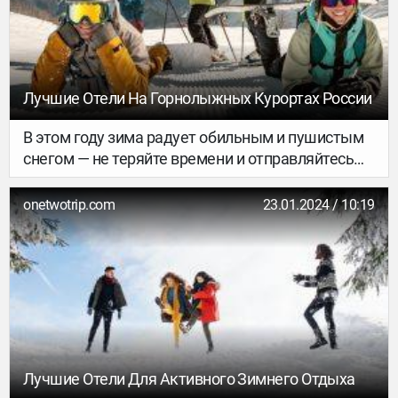
живописные ландшафты и невероятные
развлечения. Мы составили список из самых
интересных вариантов для отпуска в 2024 году.
А найти подходящие туры можно у наших
партнеров Madera Travel и TravelHub.
Лучшие Отели На Горнолыжных Курортах России
В этом году зима радует обильным и пушистым
снегом — не теряйте времени и отправляйтесь
покорять склоны. А чтобы ваш отдых был
максимально комфортным, бронируйте
onetwotrip.com
23.01.2024 / 10:19
гостиницу рядом с горнолыжными трассами.
Мы подобрали 20 вариантов размещения для
любителей зимних видов спорта, где можно
выйти из отеля и тут же оказаться в
подъёмнике.
Лучшие Отели Для Активного Зимнего Отдыха