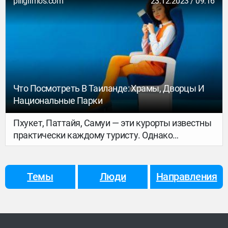
piligrimos.com
23.12.2023 / 09:16
египтянина зима, то для нас — лето.
Что Посмотреть В Таиланде: Храмы, Дворцы И
Национальные Парки
Пхукет, Паттайя, Самуи — эти курорты известны
практически каждому туристу. Однако
интересные места в Таиланде не
ограничиваются пляжами. Древние дворцы,
живописная природа и уникальные храмы —
Темы
Люди
Направления
стоит только отойти от побережья, как перед
вами откроется другая, удивительная Азия. Мы
собрали список удивительных
достопримечательностей Таиланда, которые