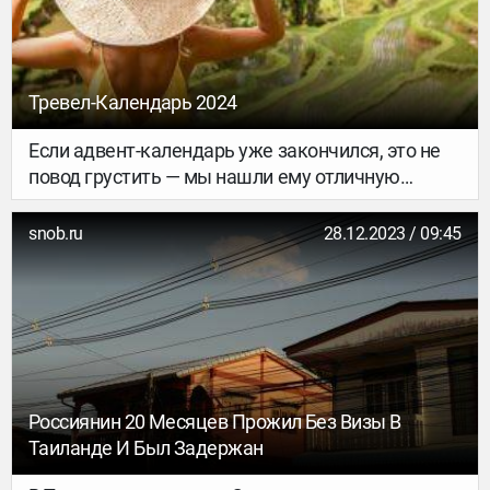
Тревел-Календарь 2024
Если адвент-календарь уже закончился, это не
повод грустить — мы нашли ему отличную
замену. Знакомьтесь: ваш тревел-календарь на
2024 год, в котором собраны 36 направлений для
snob.ru
28.12.2023 / 09:45
новых приключений. Вдохновляйтесь,
планируйте отпуск или выходные и скорее
осуществляйте задуманное.
Россиянин 20 Месяцев Прожил Без Визы В
Таиланде И Был Задержан