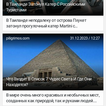
В Таиланде Затонул Катер С Российскими
Туристами
В Таиланде неподалеку от острова Пхукет
затонул прогулочный катер Martini с
российскими туристами на борту. Об этом пишет
ТАСС со ссылкой на туристическую полицию
piligrimos.com
31.12.2023 / 12:27
региона.
Что Входит В Список 7 Чудес Света И Где Они
Находятся?
В мире очень много красивых и необычных мест,
созданных как природой, так и руками людей.