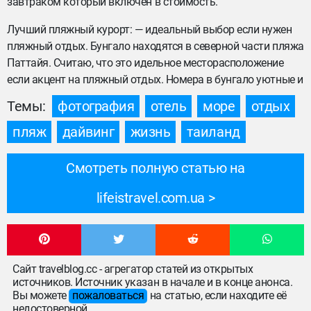
завтраком который включен в стоимость.
Лучший пляжный курорт: — идеальный выбор если нужен
пляжный отдых. Бунгало находятся в северной части пляжа
Паттайя. Считаю, что это идельное месторасположение
если акцент на пляжный отдых. Номера в бунгало уютные и
Темы:
фотография
отель
море
отдых
пляж
дайвинг
жизнь
таиланд
Смотреть полную статью на
lifeistravel.com.ua
Сайт travelblog.cc - агрегатор статей из открытых
источников. Источник указан в начале и в конце анонса.
Вы можете
пожаловаться
на статью, если находите её
недостоверной.