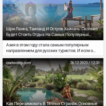
от шумных курортов. Собрали для вас
жемчужины Таиланда, которые покажут его
красоту и душу.
Шри-Ланка, Таиланд И Остров Хайнань: Сколько
Будет Стоить Отдых На Самых Популярных
Курортах В 2024 Году
Азия в этом году стала самым популярным
направлением для русских туристов. И если о
Таиланде и Шри-Ланке слышал каждый
отечественный путешественник, то вот
onetwotrip.com
26.12.2023 / 12:31
китайский остров Хайнань стал абсолютно
новым туристическим маршрутом для тех, кто
не может представить себе никакой другой
отдых, кроме пляжного.
Как Перезимовать В Тёплых Странах: Основные