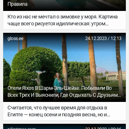
Правила
Кто из нас не мечтал о зимовке у моря. Картина
чаще всего рисуется идиллическая: утром
искупаться, потом позавтракать в кафе, днём
немного поработать за ноутбуком, удобно
gloss.ee
24.12.2023 / 12:13
устроившись на лежаке под шум волн… Правда,
описанное — скорее двухнедельные каникулы. К
жизни в другой стране в течение нескольких
месяцев нужно готовиться гораздо тщательнее.
Эксперты сервиса для планирования
путешествий OneTwoTrip составили подробный
гайд, который поможет всё учесть и ничего не
Отели Rixos В Шарм-Эль-Шейхе: Побывали Во
забыть.
Всех Трех И Выяснили, Где Отдыхать С Друзьями,
Где — С Семьей, А Где — Без Детей
Считается, что лучшее время для отдыха в
Египте — конец осени и поздняя весна, но и
зимой это направление весьма популярно среди
эстонских туристов. В конце концов, что для