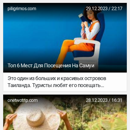
Самые древние сооружения, входящие в список
7 чудес света, появились еще в античности. К
piligrimos.com
29.12.2023 / 22:17
сожалению, из-за катаклизмов многие из них не
сохранились. До наших дней “дожила” только
пирамиды Хеопса. Как выглядели остальные и
что сейчас находится на их месте?
Рассказываем в этом материале.
Топ 6 Мест Для Посещения На Самуи
Это один из больших и красивых островов
Таиланда. Туристы любят его посещать
благодаря фантастическим пляжам,
тропическим лесам и множеству интересных
onetwotrip.com
28.12.2023 / 16:31
достопримечательностей. Давайте узнаем, что
же стоит посетить в первую очередь и как
вообще добраться до острова.