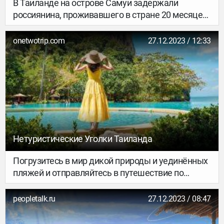
В Таиланде на острове Самуи задержали
россиянина, проживавшего в стране 20 месяцев
после окончания действия визы. Об этом пишет
газета Bangkok Post.
onetwotrip.com
27.12.2023 / 12:33
Нетуристические Уголки Таиланда
Погрузитесь в мир дикой природы и уединённых
пляжей и отправляйтесь в путешествие по
природным заповедникам Таиланда, где вас
встретят потрясающие ландшафты,
peopletalk.ru
27.12.2023 / 08:47
невероятное разнообразие флоры и фауны и
возможность насладиться спокойствием вдали