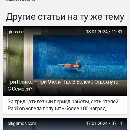
Другие статьи на ту же тему
gloss.ee
18.01.2024 / 12:31
Три Пляжа — Три Отеля: Где В Белеке Отдохнуть
С Семьей?
За тридцатилетний период работы, сеть отелей
Papillon успела получить более 100 наград,
включая звание «Лучшего Семейного Отеля
Турции». Интересное расположение трех отелей:
piligrimos.com
17.01.2024 / 07:11
Papillon Zeugma Relaxury, Papillon Ayscha и