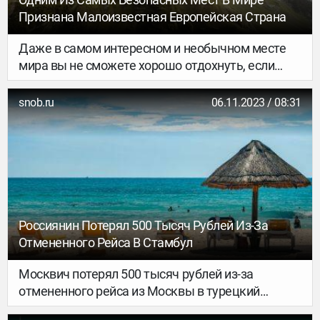
Признана Малоизвестная Европейская Страна
Даже в самом интересном и необычном месте
мира вы не сможете хорошо отдохнуть, если
будете чувствовать себя в опасности. Волнение
и страх не позволят насладиться путешествием.
snob.ru
06.11.2023 / 08:31
Выбирая направление для поездки, важно
учитывать уровень безопасности в стране. Один
из лучших показателей по этому критерию у
Лихтенштейна — 89/100.
Россиянин Потерял 500 Тысяч Рублей Из-За
Отмененного Рейса В Стамбул
Москвич потерял 500 тысяч рублей из-за
отмененного рейса из Москвы в турецкий
Стамбул авиакомпанией Turkish Airlines. Об этом