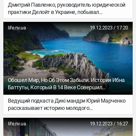
Дмитрий Павленко, руководитель юридической
практики Делойт в Украине, побывал
на Всемирной выставке (Expo-2020) в Дубае
и делится с журналом НВ своими
life.nv.ua
19.12.2023 / 17:20
впечатлениями.
Обошел Мир, Но Об Этом Забыли. История Ибна
Баттуты, Который В 14 Веке Совершил
Кругосветное Путешествие
Ведущий подкаста Дикі мандри Юрий Марченко
рассказывает историю молодого
путешественника Ибна Баттуты, который в 14
веке обошел весь мир и написал об этом книгу.
life.nv.ua
19.12.2023 / 16:27