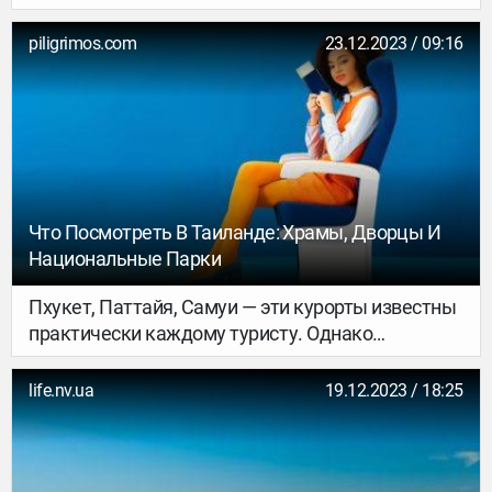
зимой это направление весьма популярно среди
эстонских туристов. В конце концов, что для
piligrimos.com
23.12.2023 / 09:16
египтянина зима, то для нас — лето.
Что Посмотреть В Таиланде: Храмы, Дворцы И
Национальные Парки
Пхукет, Паттайя, Самуи — эти курорты известны
практически каждому туристу. Однако
интересные места в Таиланде не
ограничиваются пляжами. Древние дворцы,
life.nv.ua
19.12.2023 / 18:25
живописная природа и уникальные храмы —
стоит только отойти от побережья, как перед
вами откроется другая, удивительная Азия. Мы
собрали список удивительных