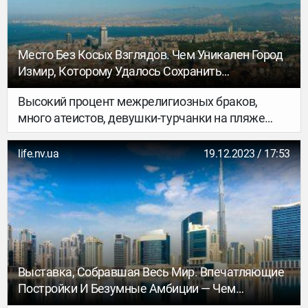
достопримечательностей Таиланда, которые
точно стоит увидеть.
Место Без Косых Взглядов. Чем Уникален Город
Измир, Которому Удалось Сохранить
Прогрессивность В Традиционной Турции
Высокий процент межрелигиозных браков,
много атеистов, девушки-турчанки на пляже
в бикини — все, что могло бы вызвать косые
взгляды в других регионах Турции, вполне
life.nv.ua
19.12.2023 / 17:53
приемлемо в Измире, пишет местная
жительница Елена Кучукипликчи для
журнала НВ.
Выставка, Собравшая Весь Мир. Впечатляющие
Постройки И Безумные Амбиции — Чем
Запомнилось Expo-2020 В Дубае