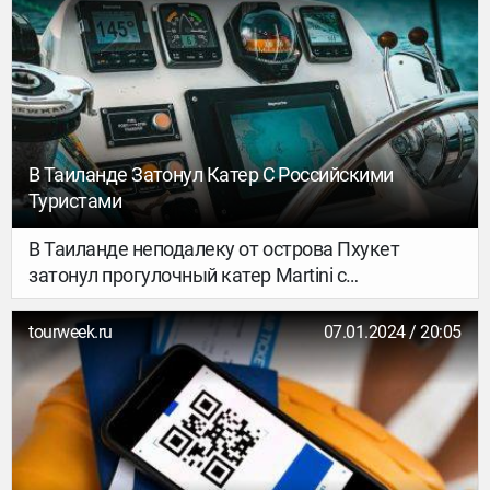
В Таиланде Затонул Катер С Российскими
Туристами
В Таиланде неподалеку от острова Пхукет
затонул прогулочный катер Martini с
российскими туристами на борту. Об этом пишет
ТАСС со ссылкой на туристическую полицию
tourweek.ru
07.01.2024 / 20:05
региона.