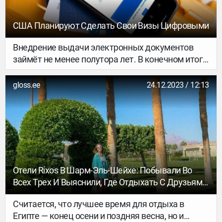
США Планируют Сделать Свои Визы Цифровыми
Внедрение выдачи электронных документов
займёт не менее полутора лет. В конечном итоге
планируется ввести безбумажный стандарт для
всей работы с визами США…
gloss.ee
24.12.2023 / 12:13
Отели Rixos В Шарм-Эль-Шейхе: Побывали Во
Всех Трех И Выяснили, Где Отдыхать С Друзьями,
Где — С Семьей, А Где — Без Детей
Считается, что лучшее время для отдыха в
Египте — конец осени и поздняя весна, но и