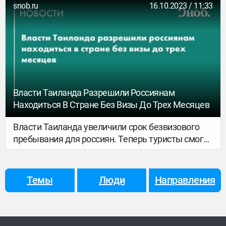
мужчина по имени Артур рассказал изданию
snob.ru
16.10.2023 / 11:33
Msk1.ru.
Власти Таиланда Разрешили Россиянам
Находиться В Стране Без Визы До Трех Месяцев
Власти Таиланда увеличили срок безвизового
пребывания для россиян. Теперь туристы смогут
находиться в стране без визы до 90 дней. Об
этом сообщает ассоциация туроператоров
России со ссылкой на местные издания.
Темы
Люди
Направления