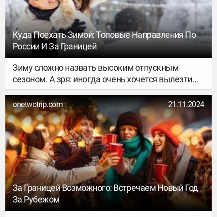
Куда Поехать Зимой: Топовые Направления По
России И За Границей
Зиму сложно назвать высоким отпускным
сезоном. А зря: иногда очень хочется вылезти
из-под одеяла и сменить обстановку. Собрали 10
идей для путешественников всех мастей — в
onetwotrip.com
21.11.2024
статье есть внутренние и зарубежные
направления, а ещё сценарии для активного,
ленивого или оздоровительного отдыха.
За Границей Возможного: Встречаем Новый Год
За Рубежом