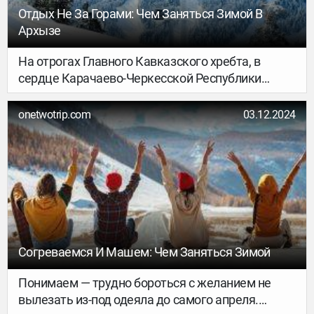
Отдых Не За Горами: Чем Заняться Зимой В
Архызе
На отрогах Главного Кавказского хребта, в
сердце Карачаево-Черкесской Республики
спрятан мощный магнит для лыжников и
сноубордистов со всей страны — всесезонный
onetwotrip.com
03.12.2024
туристско-рекреационный курорт «Архыз».
Рассказываем, как там всё устроено и что
посмотреть в перерывах между раскатыванием
склонов.
Согреваемся И Машем: Чем Заняться Зимой
Понимаем — трудно бороться с желанием не
вылезать из-под одеяла до самого апреля.