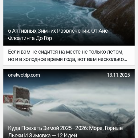
уборах, покататься на собачьих упряжках и
активно провести время на свежем воздухе.
Рассказываем главное о зимней поездке в край
тысячи озёр.
6 Активных Зимних Развлечений: От Айс-
Флоатинга До Гор
Если вам не сидится на месте не только летом,
но и в холодное время года, вот вам несколько
небанальных сценариев для этого сезона. Да, в
списке есть горнолыжные курорты — но не
onetwotrip.com
18.11.2025
самые очевидные (и уж точно не хуже, чем
раскрученные «Роза Хутор» и «Шерегеш»). А ещё
парочка способов получить ну совсем уж
уникальный опыт.
Куда Поехать Зимой 2025–2026: Море, Горные
Лыжи И Зимовка — 12 Идей