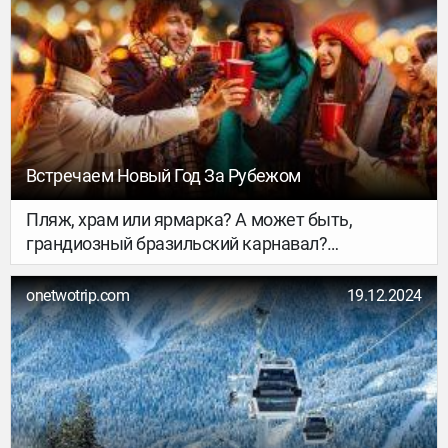
Встречаем Новый Год За Рубежом
Пляж, храм или ярмарка? А может быть,
грандиозный бразильский карнавал?
Рассказываем, где и как можно встретить 2025
год, чтобы он точно удался. Ловите 10 вариантов
onetwotrip.com
19.12.2024
и планируйте, как пройдёт главная ночь года.