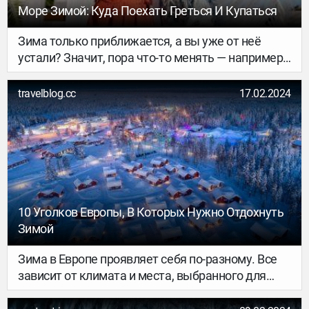
Море Зимой: Куда Поехать Греться И Купаться
Зима только приближается, а вы уже от неё
устали? Значит, пора что-то менять — например,
картинку за окном. Тем более что вариантов
сейчас достаточно, и во многие тёплые страны
travelblog.cc
17.02.2024
можно улететь без визы и прямым рейсом.
Подобрали несколько вариантов (без
Таиланда!).
10 Уголков Европы, В Которых Нужно Отдохнуть
Зимой
Зима в Европе проявляет себя по-разному. Все
зависит от климата и места, выбранного для
зимнего отдыха. Серые холодные дни на севере,
яркое солнце и мягкий климат на юге,