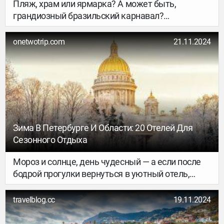
Пляж, храм или ярмарка? А может быть,
грандиозный бразильский карнавал?
Рассказываем, где и как можно встретить 2025
год, чтобы он точно удался. Ловите 10 вариантов
onetwotrip.com
21.11.2024
и планируйте, как пройдёт главная ночь года.
Зима В Петербурге И Области: 20 Отелей Для
Сезонного Отдыха
Мороз и солнце, день чудесный — а если после
бодрой прогулки вернуться в уютный отель,
чтобы посидеть в лобби у камина или заказать в
кафе чашку горячего чая, то будет ещё
travelblog.cc
19.11.2024
чудеснее. Выяснили, где в Санкт-Петербурге и
Ленинградской области искать те самые отели,