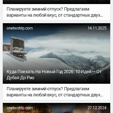
Планируете зимний отпуск? Предлагаем
варианты на любой вкус, от стандартных двух
недель на море или в горах до изучения стран,
куда российские туристы обычно не ездят.
onetwotrip.com
14.11.2025
Выбирайте!
Куда Поехать На Новый Год 2026: 10 Идей — От
Дубая До Рио
Планируете зимний отпуск? Предлагаем
варианты на любой вкус, от стандартных двух
недель на море или в горах до изучения стран,
куда российские туристы обычно не ездят.
onetwotrip.com
27.12.2024
Выбирайте!