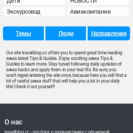
Дети
НОВОСТИ
Экскурсовод
Авиакомпании
Темы
Люди
Направления
Our site travelblog.cc offers you to spend great time reading
зима latest Tips & Guides. Enjoy scrolling зима Tips &
Guides to learn more. Stay tuned following daily updates of
зима hacks and apply them in your real life. Be sure, you
won’t regret entering the site once, because here you will find a
lot of useful зима stuff that will help you a lot in your daily
life! Check it out yourself!
О нас
travelblog.cc - это блог о путешествиях с обширной