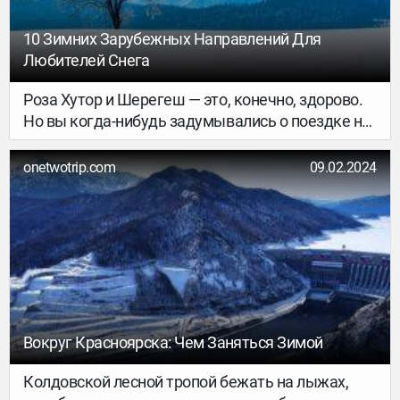
мы подкинем вам 5 крутых идей.
10 Зимних Зарубежных Направлений Для
Любителей Снега
Роза Хутор и Шерегеш — это, конечно, здорово.
Но вы когда-нибудь задумывались о поездке на
горнолыжные курорты Индии или Японии?
Выбрали 10 не самых очевидных для русского
onetwotrip.com
09.02.2024
туриста локаций для зимнего отдыха, где можно
не только кататься на сноуборде, но и просто
созерцать бесконечные снежные покровы и
ловить дзен.
Вокруг Красноярска: Чем Заняться Зимой
Колдовской лесной тропой бежать на лыжах,