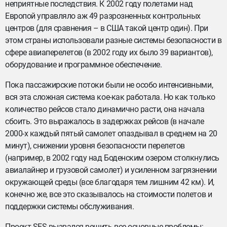
неприятные последствия. К 2002 году полетами над
Европой управляло аж 49 разрозненных контрольных
центров (для сравнения – в США такой центр один). При
этом страны использовали разные системы безопасности в
сфере авиаперелетов (в 2002 году их было 39 вариантов),
оборудование и программное обеспечение.
Пока пассажирские потоки были не особо интенсивными,
вся эта сложная система кое-как работала. Но как только
количество рейсов стало динамично расти, она начала
сбоить. Это выражалось в задержках рейсов (в начале
2000-х каждый пятый самолет опаздывал в среднем на 20
минут), снижении уровня безопасности перелетов
(например, в 2002 году над Боденским озером столкнулись
авиалайнер и грузовой самолет) и усиленном загрязнении
окружающей среды (все благодаря тем лишним 42 км). И,
конечно же, все это сказывалось на стоимости полетов и
поддержки системы обслуживания.
Проект SES вызвался решить все основные проблемы: