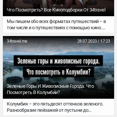
Что Посмотреть? Все Киноподборки От 34travel
Мы пишем обо всех форматах путешествий – в
том числе и о путешествиях с помощью кино.
Погрузиться в атмосферу Нью-Йорка или Рима,
узнать больше о проблемах женщин по всему
34travel.me
28.07.2023 / 17:23
миру или о расовой дискриминации,
вдохновиться с помощью роуд-муви или узнать
новое из документалок – собрали вместе все
наши киноподборки.
Зеленые Горы И Живописные Города. Что
Посмотреть В Колумбии?
Колумбия – это пятьдесят оттенков зеленого.
Разнообразие пейзажей от пустыни до
заснеженных шапок гор, дружелюбные местные