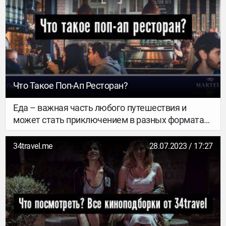
стыд за перелет) новое слово – блэже.
Что Такое Поп-Ап Ресторан?
Еда – важная часть любого путешествия и
может стать приключением в разных форматах:
от роскошных ресторанов и домашних кафе до
городских рынков и уличного фастфуда. Вместе
34travel.me
28.07.2023 / 17:27
с брендом Martell, при поддержке которого
открывается поп-ап ресторан в Минске,
рассказываем о еще одной крутой возможности
кулинарного экспириенса – поп-ап ресторанах.
Что это такое, как они появились и зачем
охотиться за ресторанами-однодневками?