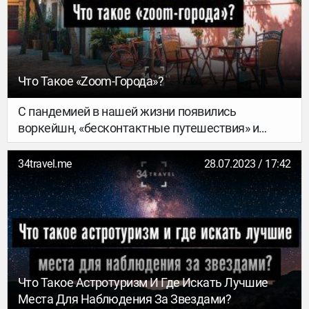
Что Такое «zoom-Города»?
С пандемией в нашей жизни появились
воркейшн, «бесконтактные путешествия» и
полеты «в никуда». А слышал(-а) ли ты про такое
явление, как zoom-города? Сейчас все
34travel.me
28.07.2023 / 17:42
объясним.
Что Такое Астротуризм И Где Искать Лучшие
Места Для Наблюдения За Звездами?