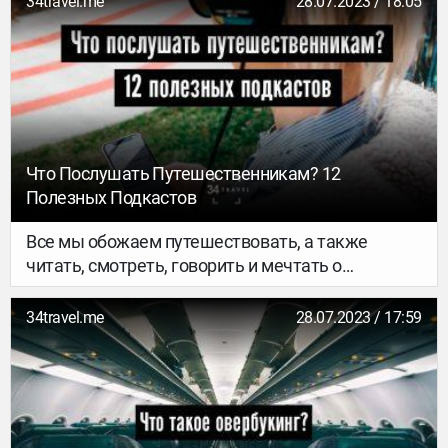
34travel.me
28.07.2023 / 18:05
Что Послушать Путешественникам? 12
Полезных Подкастов
Все мы обожаем путешествовать, а также
читать, смотреть, говорить и мечтать о
путешествиях. Пришло время откопать, что бы
еще и послушать про тревел. Мы выбрали 12
34travel.me
28.07.2023 / 17:59
достойных подкастов, в которых рассказывают
о городах, достопримечательностях, женских
соло-трипах, эмиграции и любви к родной
стране. Жми на play!