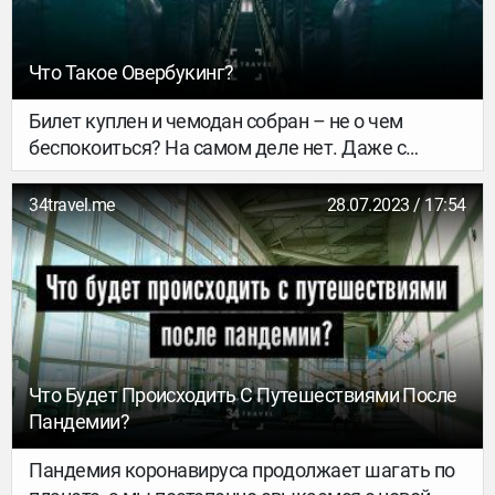
Что Такое Овербукинг?
Билет куплен и чемодан собран – не о чем
беспокоиться? На самом деле нет. Даже с
купленным билетом тебе может не хватить
места в самолете. Рассказываем, почему это
34travel.me
28.07.2023 / 17:54
может произойти и что делать в таком случае.
Что Будет Происходить С Путешествиями После
Пандемии?
Пандемия коронавируса продолжает шагать по