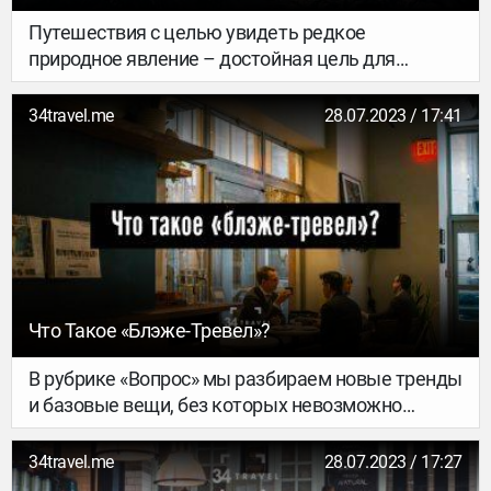
Путешествия с целью увидеть редкое
природное явление – достойная цель для
поездки. Зимой отправляйся на охоту за
северным сиянием, а летом стоит отъехать
34travel.me
28.07.2023 / 17:41
подальше от городов, чтобы посмотреть на
падающие звезды. Мы собрали всю
информацию о том, куда и когда ехать за самым
темным небом – не упусти пору звездопадов.
Что Такое «блэже-Тревел»?
В рубрике «Вопрос» мы разбираем новые тренды
и базовые вещи, без которых невозможно
представить себе путешествия. Можешь
добавить к своему тревел-словарику необычных
34travel.me
28.07.2023 / 17:27
понятий (где уже есть, например, глэмпинг и