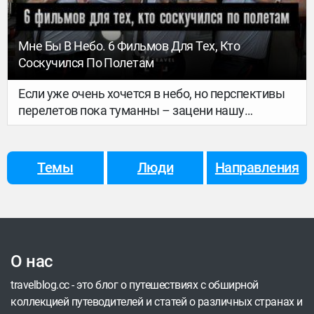
Мне Бы В Небо. 6 Фильмов Для Тех, Кто
Соскучился По Полетам
Если уже очень хочется в небо, но перспективы
перелетов пока туманны – зацени нашу
подборку фильмов об авиации. От леденящих
душу драм до уморительных комедий – собрали
варианты на любой вкус.
Темы
Люди
Направления
О нас
travelblog.cc - это блог о путешествиях с обширной
коллекцией путеводителей и статей о различных странах и