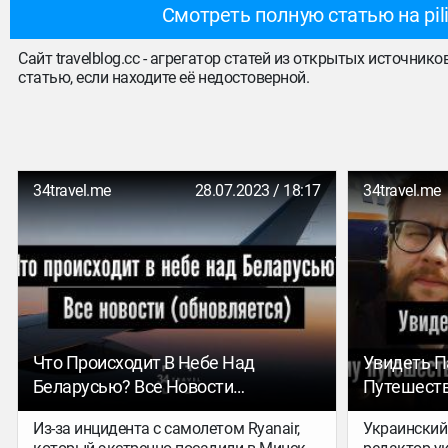
Смотреть полную статью на pil
Сайт travelblog.cc - агрегатор статей из открытых источник
статью, если находите её недостоверной.
34travel.me
28.07.2023 / 18:17
34travel.me
Что Происходит В Небе Над
Увидеть П
Беларусью? Все Новости
Путешеств
(обновляется)
Фантасти
Из-за инцидента с самолетом Ryanair,
Украинский