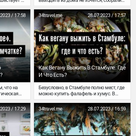
шествует и
выходить из дома не хочется, собрали
е
для тебя шесть ссылок о дальних
римеру, не
уголках планеты – от Арктики до
.2023 / 17:58
34travel.me
28.07.2023 / 17:57
ндии, где
Африки, от Ямала до Мадагаскара.
своей
Лекции Ted, тревел-документалки,
ах,
видеопутеводители и образовательные
ала по
курсы – тут полно материалов, чтобы
м, как все
устроить себе спокойный и
.
познавательный кинодень.
о
Как Вегану Выжить В Стамбуле: Где
?
И Что Есть?
м, что на
Безусловно, в Стамбуле полно мест, где
гическая
можно купить фалафель и хумус. В
пляж, место
супермаркетах можно найти сыр из
го мира,
кешью, тофу, чиа и прочие киноа. Но
.2023 / 17:29
34travel.me
28.07.2023 / 16:59
раз уж ты в Стамбуле, стоит
ли
попробовать что-то, что скажет тебе о
 воды. Мы
городе и традициях больше, чем
 которые
путеводитель.