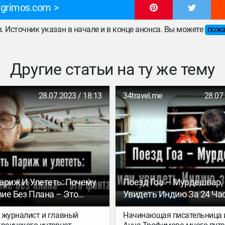
igrimos.com
ов. Источник указан в начале и в конце анонса. Вы можете
пожа
Другие статьи на ту же тему
28.07.2023 / 18:13
34travel.me
28.07
ариж И Улететь: Почему
Поезд Гоа – Мурдешвар,
ие Без Плана – Это
Увидеть Индию За 24 Ча
ка
 журналист и главный
Начинающая писательница 