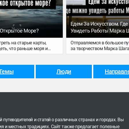
помогут разобраться в том,
случилось. А еще вспомнили
любимые материалы о прек
Камчатке, которые выходил
34travel.
Едем За Искусством. Гд
 Открытое Море?
Увидеть Работы Марка 
реть на старые карты,
Отправляемся в большое пу
еть, что раньше моря и
за творчеством Марка Шага
и поделены между
рассказываем, куда ехать, 
 кому-то принадлежали.
увидеть как можно больше
оторые первыми начали
оригинальных работ. А для 
Темы
Люди
Направл
кеан, присваивали себе его
правильной атмосферы вкл
ример, морские просторы
наушниках наш подкаст о х
мя делили между собой
ортугалия, и ходить
ругих стран там было
час же это не так:
 понятие открытого моря.
м, что это такое и как его
ают в современном мире.
ей путеводителей и статей о различных странах и городах. Вы
я и местных традициях. Сайт также предлагает полезные