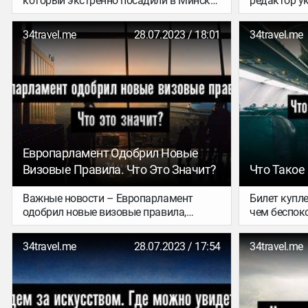
который экстренно посадили в Минске
редактор ук
23 мая, беларусское небо практически
журнала Pl
закрылось. Европейские страны
почти полт
34travel.me
28.07.2023 / 18:01
34travel.me
приостанавливают прямое
Европе без 
авиасообщение с Минском, самолеты
теперь сове
иностранных компаний начинают
облетать Беларусь. Рассказываем, что
известно к этому часу.
Европарламент Одобрил Новые
Визовые Правила. Что Это Значит?
Что Такое
Важные новости – Европарламент
Билет купле
одобрил новые визовые правила,
чем беспоко
которые касаются всех, кому для
Даже с куп
въезда в ЕС нужна шенгенская виза.
не хватить 
34travel.me
28.07.2023 / 17:54
34travel.me
Разбираемся, что же там за важные
Рассказыва
изменения и как они затронут нас с
произойти и
тобой.