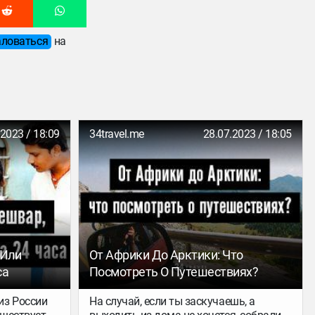
ловаться
на
.2023 / 18:09
34travel.me
28.07.2023 / 18:05
 Или
От Африки До Арктики: Что
са
Посмотреть О Путешествиях?
из России
На случай, если ты заскучаешь, а