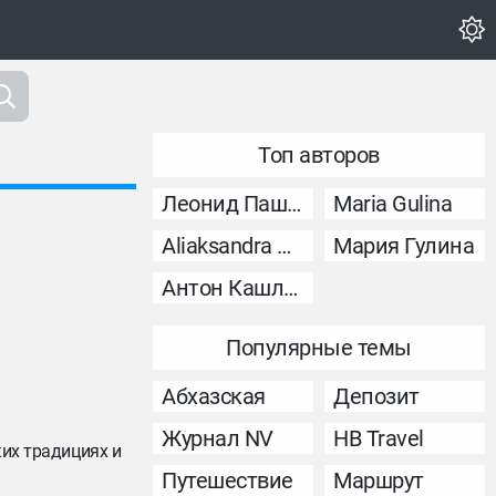
Топ авторов
Леонид Пашковский
Maria Gulina
Aliaksandra Murashka
Мария Гулина
Антон Кашликов
Популярные темы
Абхазская
Депозит
Журнал NV
НВ Travel
ких традициях и
Путешествие
Маршрут