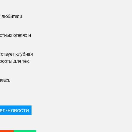
и любители
стных отелях и
тствует клубная
орты для тех,
илась
ел-новости