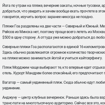
Йога по утрам на пляже, вечерние закаты, ночные тусовки, а
добраться, что увидеть и зачем вообще ехать прочтете в этом
говорится, изучить вопрос заранее никогда не поздно.
Пляжи Гоа разделены на две части — Северный и Южный. Мес
Рейсов из Минска нет, поэтому проще всего лететь из Москв
$500 в одну сторону. А оттуда уже можно добраться до любог
Северные пляжи Гоа располагаются в единой 16-километрово
Здесь обычно развлекается огромное количество творчески
на пляже можно заниматься йогой и учиться кайтсерфингу.
Пляж Морджим чаще выбирают те, кто впервые едет отдыхать
отель. Курорт Мандрем более спокойный, его предпочитают 
Вагатор — самый уединенный пляж. Сюда обычно едут любите
уединение.
Анджуну — центр клубных вечеринок. Раньше здесь была взр
транс-пати на многотысячную аудиторию. Сейчас все это, к