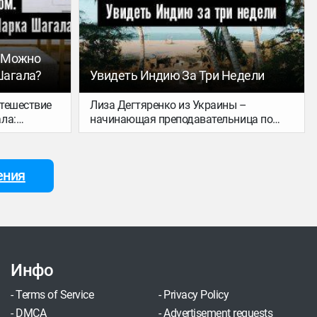
 что
 свои
расной
и на
е Можно
Шагала?
Увидеть Индию За Три Недели
тешествие
Лиза Дегтяренко из Украины –
ла:
начинающая преподавательница по
чтобы
йоге и активная путешественница:
девушка посетила уже более 40 стран и
создания
сейчас живет на 3 города: Киев, Берлин
ения
ючай в
и Лондон. Для 34travel Лиза написала
удожнике.
подробный готовый рецепт
трехнедельного путешествия по Индии:
с трекингом, чилом у океана и походам
по достопримечательностям.
Инфо
-
Terms of Service
-
Privacy Policy
-
DMCA
-
Advertisement requests