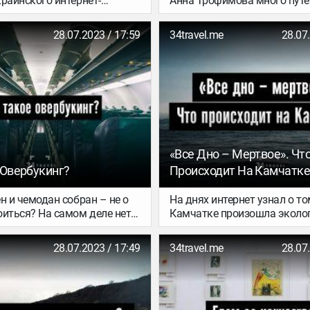
раинского интернет-
Анна Трофимова много путе
atfor.ma Юрий Марченко
выбирает при этом не самы
ора месяца шатался по
тривиальные маршруты. К п
28.07.2023 / 17:59
34travel.me
28.07
особого плана. И всем
так давно девушка была в И
тует.
решила совершить поездку 
мечты – и за сутки на поезд
автобусах и тук-туках проех
стране 500 километров. О то
это было – в рассказе Анны
«Все Дно – Мертвое». Чт
 Овербукинг?
Происходит На Камчатке
н и чемодан собран – не о
На днях интернет узнал о то
иться? На самом деле нет.
Камчатке произошла эколо
ленным билетом тебе может
катастрофа: Халактырский 
места в самолете.
притяжения серферов со все
28.07.2023 / 17:49
34travel.me
28.07
ем, почему это может
оказался усыпан мертвыми
 что делать в таком случае.
животными, а местные жите
жалуются на ожоги глаз от
собрали несколько ссылок,