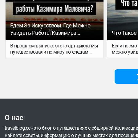
Едем За Искусством. Где Можно
Увидеть Работы Казимира
Что Такое
Малевича?
В прошлом выпуске этого арт-цикла мы
Если посмот
путешествовали по миру по следам
можно увид
Марка Шагала. Теперь отправляемся
океаны был
на поиски супрематизма:
странами и
рассказываем, где можно увидеть
Державы, к
работы Казимира Малевича своими
осваивать о
глазами.
части: нап
долгое вре
Испания и П
кораблям д
нельзя. Сей
существует
О нас
Рассказывае
реализовыв
travelblog.cc - это блог о путешествиях с обширной коллекци
найдете советы, информацию о лучших местах для посещени