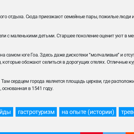
вого отдыха. Сюда приезжают семейные пары, пожилые люди 
ли с маленькими детьми. Старшее поколение оценит уют в ме
на самом юге Гоа. Здесь даже дискотеки “молчаливые” и отсу
, которые обожают селиться в дорогущих отелях. Отличные кур
 Там сердцем города является площадь церкви, где располож
 основанная в 1541 году.
айды
гастротуризм
на опыте (истории)
трев