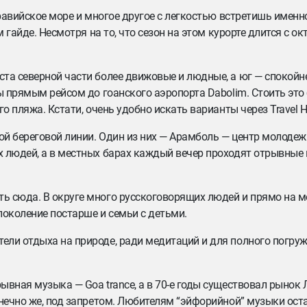
равийское море и многое другое с легкостью встретишь именно
 гайде. Несмотря на то, что сезон на этом курорте длится с ок
та северной части более движовые и людные, а юг — спокойне
ы прямым рейсом до гоанского аэропорта Dabolim. Стоить это 
о пляжа. Кстати, очень удобно искать варианты через Travel H
й береговой линии. Один из них — Арамболь — центр молодеж
х людей, а в местных барах каждый вечер проходят отрывные
 сюда. В округе много русскоговорящих людей и прямо на ме
поколение постарше и семьи с детьми.
ли отдыха на природе, ради медитаций и для полного погруж
ывная музыка — Goa trance, а в 70-е годы существовал рынок
онечно же, под запретом. Любителям “эйфорийной” музыки ост