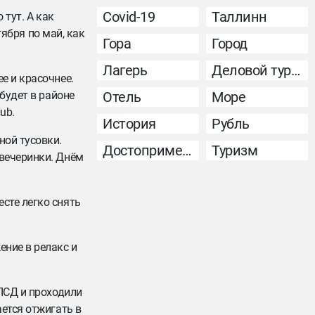
Covid-19
Таллинн
 тут. А как
тября по май, как
Гора
Город
Лагерь
Деловой туризм
е и красочнее.
будет в районе
Отель
Море
ub.
История
Рубль
ной тусовки.
Достопримечательность
Туризм
 вечеринки. Днём
сте легко снять
ение в релакс и
 ЛСД и проходили
ается отжигать в