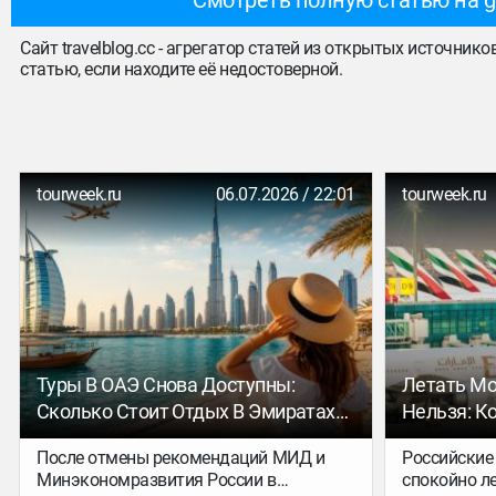
Смотреть полную статью на g
Сайт travelblog.cc - агрегатор статей из открытых источник
статью, если находите её недостоверной.
tourweek.ru
06.07.2026 / 22:01
tourweek.ru
Туры В ОАЭ Снова Доступны:
Летать Мо
Сколько Стоит Отдых В Эмиратах
Нельзя: К
Летом 2026 Года
Для Туров
После отмены рекомендаций МИД и
Российские
Минэкономразвития России в
спокойно л