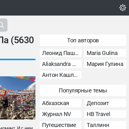
Ла (5630
Топ авторов
Леонид Пашковский
Maria Gulina
Aliaksandra Murashka
Мария Гулина
Антон Кашликов
Популярные темы
Абхазская
Депозит
Журнал NV
НВ Travel
Путешествие
Таллинн
момент. И с ним