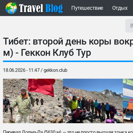
Путешествие
Отдых
Тибет: второй день коры вок
м) - Геккон Клуб Тур
18.06.2026 - 11:47 /
gekkon.club
Перевал Долма-Ла (5630 м) — это не просто высшая точка к