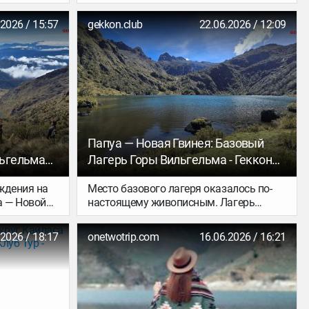
ь на
ляль,
.2026 / 15:57
gekkon.club
22.06.2026 / 12:09
шню,
мабахче,
е и
ербродом с
але
ас осталось
ти от
о вас не
донен, как
Папуа — Новая Гвинея: Базовый
го можно
льгельма
Лагерь Горы Вильгельма - Геккон
р
Клуб Тур
ими
ждения на
Место базового лагеря оказалось по-
, которые
 — Новой
настоящему живописным. Лагерь
ого взгляда
ех, кто
расположен на высоте около 3600
.
ый красивый
метров, у двух высокогорных озёр —
.2026 / 18:17
onetwotrip.com
16.06.2026 / 16:21
ие по Папуа.
Пиунде и Аунде, в которых, словно в
зеркале, отражаются окружающие
скалистые гребни.