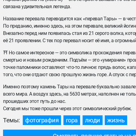
связана удивительная легенда.
Название перевала переводится как «перевал Тары» — в чес
По преданию, именно здесь, на этом перевале, великий йогин 
Внезапно перед ним появилась стая из 21 серого волка, кото
её 21 проявлении. С тех пор перевал носит её имя, а огромн
⛩ Но самое интересное — это символика прохождения перева
смертью и новым рождением. Подъём — это «умирание» про
точке паломники оставляют что-то личное: прядь волос, ка
того, что они отдают свою прошлую жизнь горе. А спуск с пе
Именно поэтому камень Тары на перевале буквально завал
всего мира. А воздух здесь, на 5630 метрах, наполнен не т
прошедших этот путь до нас.
Сегодня мы тоже прошли через этот символический рубеж.
Темы:
фотография
гора
люди
жизнь