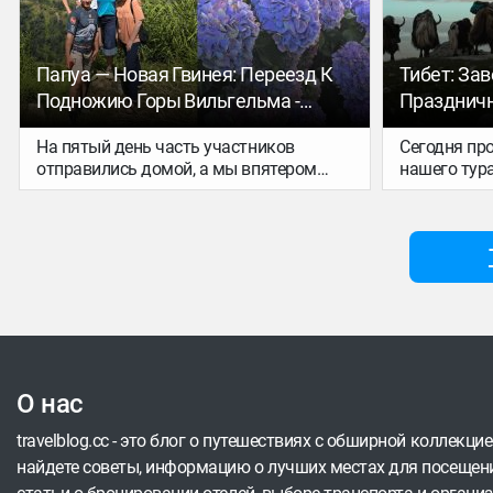
время наедине с собой.
Папуа — Новая Гвинея: Переезд К
Тибет: За
Подножию Горы Вильгельма -
Праздничн
Геккон Клуб Тур
Тур
На пятый день часть участников
Сегодня пр
отправились домой, а мы впятером
нашего тура
продолжили наше путешествие по
Папуа. Впереди — маршрут к самой
высокой горе Папуа — Новой Гвинеи,
вершине Вильгельма.
О нас
travelblog.cc - это блог о путешествиях с обширной коллекци
найдете советы, информацию о лучших местах для посещени