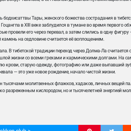
ть бодхисаттвы Тары, женского божества сострадания в тибет
Гоцангпа в XIII веке заблудился в тумане во время первого об
рые провели его через перевал, а затем слились в одну фигуру
ый камень на седловине считается её воплощением.
ла. В тибетской традиции переход через Долма-Ла считается
шлой жизни со всеми грехами и кармическими долгами. На с
плю крови, старую одежду, фотографию или даже выпавший зу
ревала — это уже новое рождение, начало чистой жизни.
ен тысячами молитвенных флажков, хадаков, личных вещей п
олько разреженным кислородом, но и тысячелетней энергией мо