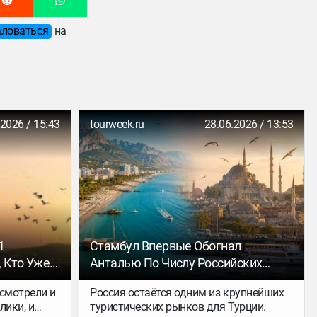
ловаться
на
.2026 / 15:43
tourweek.ru
28.06.2026 / 13:53
1
Стамбул Впервые Обогнал
 Кто Уже
Анталью По Числу Российских
Туристов
осмотрели и
Россия остаётся одним из крупнейших
лики, и
туристических рынков для Турции.