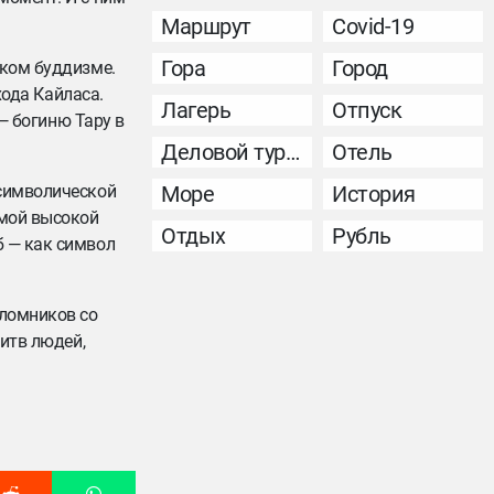
Маршрут
Covid-19
Гора
Город
ском буддизме.
хода Кайласа.
Лагерь
Отпуск
 — богиню Тару в
Деловой туризм
Отель
 символической
Море
История
амой высокой
Отдых
Рубль
б — как символ
аломников со
литв людей,