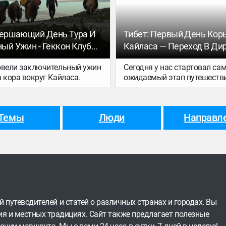
вершающий День Тура И
Тибет: Первый День Кор
ый Ужин - Геккон Клуб
Кайласа — Переход В Дир
Геккон Клуб Тур
овели заключительный ужин
Сегодня у нас стартовал са
 кора вокруг Кайласа.
ожидаемый этап путешеств
вокруг Кайласа. В первый д
пришли в посёлок Дирапук,
около 18 километров. Пого
Темы
Люди
Направл
замечательная, и нам удало
северное лицо Кайласа во вс
красе. Сейчас, ближе к вечер
отдыхаем и готовимся к за
дню — впереди нас ждёт пе
Дролма-Ла.
ей путеводителей и статей о различных странах и городах. Вы
я и местных традициях. Сайт также предлагает полезные