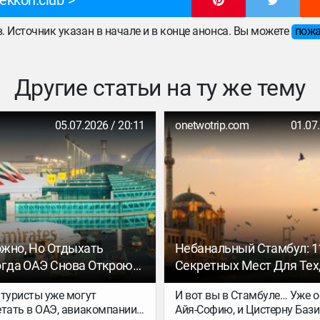
ekkon.club
ов. Источник указан в начале и в конце анонса. Вы можете
пожа
Другие статьи на ту же тему
05.07.2026 / 20:11
onetwotrip.com
01.07
жно, Но Отдыхать
Небанальный Стамбул: 1
огда ОАЭ Снова Откроют
Секретных Мест Для Тех,
 Из России
Видел Всё
 туристы уже могут
И вот вы в Стамбуле… Уже 
етать в ОАЭ, авиакомпании
Айя-Софию, и Цистерну Бази