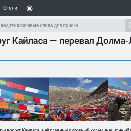
Отели
руг Кайласа — перевал Долма-
оры вокруг Кайласа, а её главный духовный кульминационный 