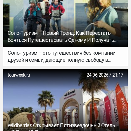
Соло-Туризм – Новый Тренд: Как Перестать
Бояться Путешествовать Одному И Получать
Удовольствие От Поездки
Соло-туризм – это путешествия без компании
друзей и семьи, дающие полную свободу в
выборе маршрута и исследовании
понравившихся мест. Сейчас тренд на
tourweek.ru
24.06.2026 / 21:17
путешествия в одиночку набирает популярность
во всем мире. Теперь это не отчаянный шаг, от
безысходности, когда не с кем поехать, а
осознанный выбор провести время наедине с
собой.
Wildberries Открывает Пятизвездочный Отель