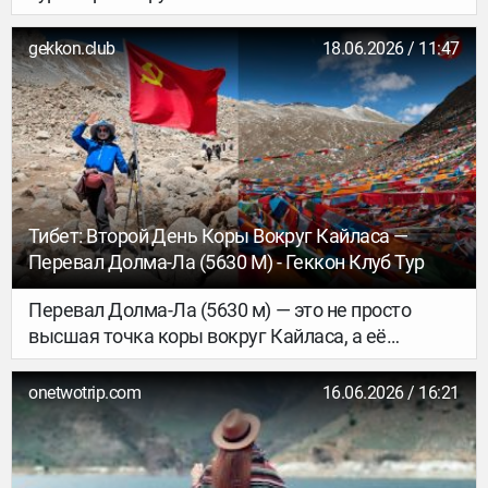
gekkon.club
18.06.2026 / 11:47
Тибет: Второй День Коры Вокруг Кайласа —
Перевал Долма-Ла (5630 М) - Геккон Клуб Тур
Перевал Долма-Ла (5630 м) — это не просто
высшая точка коры вокруг Кайласа, а её
главный духовный кульминационный момент. И
с ним связана удивительная легенда.
onetwotrip.com
16.06.2026 / 16:21