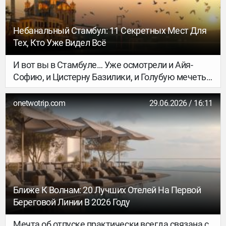
Небанальный Стамбул: 11 Секретных Мест Для
Тех, Кто Уже Видел Всё
И вот вы в Стамбуле… Уже осмотрели и Айя-
Софию, и Цистерну Базилики, и Голубую мечеть,
прокатились на трамвае по проспекту
Истикляль, поднялись на Галатскую башню,
onetwotrip.com
29.06.2026 / 16:11
полюбовались дворцом Долмабахче,
потолкались на Гранд-базаре и перекусили
знаменитым бутербродом с жареной скумбрией
на причале Эминёню… Но наверняка у вас
осталось впечатление недосказанности от
встречи со Стамбулом. И оно вас не
обманывает. Этот город бездонен, как само
Ближе К Волнам: 20 Лучших Отелей На Первой
время. Исследовать его можно бесконечно.
Береговой Линии В 2026 Году
Предлагаем познакомиться с несколькими
нетривиальными локациями, которые обычно
Мечта об отпуске практически всегда связана с