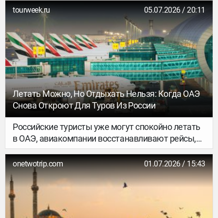
tourweek.ru
05.07.2026 / 20:11
Летать Можно, Но Отдыхать Нельзя: Когда ОАЭ
Снова Откроют Для Туров Из России
Российские туристы уже могут спокойно летать
в ОАЭ, авиакомпании восстанавливают рейсы,
отели снижают цены, а путешественники
продолжают отдыхать в Дубае и Абу-Даби.
onetwotrip.com
01.07.2026 / 15:43