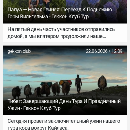
Папуа — Новая Гвинея: Переезд К Подножию
Горы Вильгельма - Геккон Клуб Тур
На пятый день часть участников отправились
домой, а мы впятером продолжили наше
путешествие по Папуа. Впереди — маршрут к
самой высокой горе Папуа — Новой Гвинеи,
gekkon.club
22.06.2026 / 12:09
вершине Вильгельма.
Тибет: Завершающий День Тура И Праздничный
Ужин - Геккон Клуб Тур
Сегодня провели заключительный ужин нашего
тура кора вокруг Кайласа.