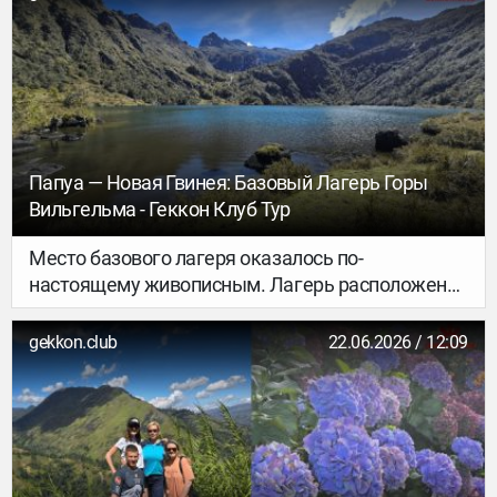
по Папуа.
Папуа — Новая Гвинея: Базовый Лагерь Горы
Вильгельма - Геккон Клуб Тур
Место базового лагеря оказалось по-
настоящему живописным. Лагерь расположен
на высоте около 3600 метров, у двух
высокогорных озёр — Пиунде и Аунде, в
gekkon.club
22.06.2026 / 12:09
которых, словно в зеркале, отражаются
окружающие скалистые гребни.