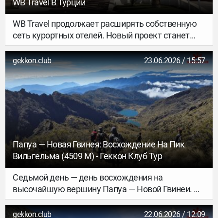
WB Travel В Турции
WB Travel продолжает расширять собственную
сеть курортных отелей. Новый проект станет
первым пятизвездочным объектом бренда и
начнет принимать туристов уже летом 2026
gekkon.club
23.06.2026 / 15:57
года.
Папуа — Новая Гвинея: Восхождение На Пик
Вильгельма (4509 М) - Геккон Клуб Тур
Седьмой день — день восхождения на
высочайшую вершину Папуа — Новой Гвинеи. По
общему мнению тех, кто пошёл наверх, это был
самый красивый день за всё наше путешествие
gekkon.club
22.06.2026 / 12:09