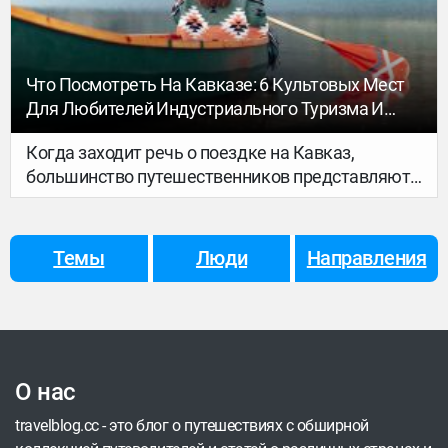
Что Посмотреть На Кавказе: 6 Культовых Мест
Для Любителей Индустриального Туризма И
Эстетики Упадка
Когда заходит речь о поездке на Кавказ,
большинство путешественников представляют
себе величественные заснеженные вершины,
изумрудные ущелья, старинные боевые башни и
гостеприимные застолья. Однако в 2026 году
Темы
Люди
Направления
среди туристов стремительно набирает
популярность совершенно иное, глубокое и
меланхоличное направление — индустриальный
туризм. Исследователей привлекает особая
эстетика упадка: законсервированные в
О нас
высокогорье советские заводы, опустевшие
рабочие посёлки и масштабные архитектурные
travelblog.cc - это блог о путешествиях с обширной
объекты, которые постепенно поглощает дикая