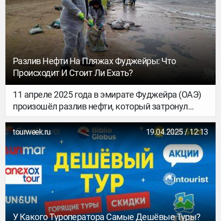
прибытии.
Разлив Нефти На Пляжах Фуджейры: Что
Происходит И Стоит Ли Ехать?
11 апреле 2025 года в эмирате Фуджейра (ОАЭ)
произошёл разлив нефти, который затронул
популярные пляжи и курортные зоны. Ситуация
продолжает вызывать обеспокоенность как у
tourweek.ru
19.04.2025 / 12:13
туристов, так и у специалистов туристической
отрасли.
У Какого Туроператора Самые Дешёвые Туры?