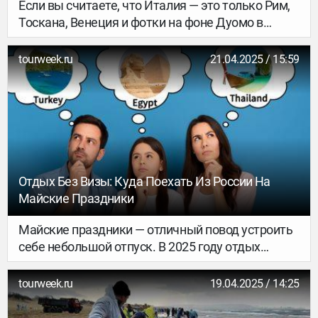
Если вы считаете, что Италия — это только Рим,
Тоскана, Венеция и фотки на фоне Дуомо в
Милане, у нас для вас хорошие новости: вас
ждёт огромная, вкусная, в меру дикорастущая и
tourweek.ru
21.04.2025 / 15:59
прекрасно пахнущая Италия, в которую пока
ещё не добрался весь Инстаграм. Вот четыре
региона, которые дарят гастрономический
восторг, вулканический драйв и ощущение,
будто вы случайно открыли секретный уровень
в игре под названием «жизнь».
Отдых Без Визы: Куда Поехать Из России На
Майские Праздники
Майские праздники — отличный повод устроить
себе небольшой отпуск. В 2025 году отдых
можно организовать даже без
предварительного оформления визы: есть
tourweek.ru
19.04.2025 / 14:25
множество стран, куда россиянам открыт
безвизовый въезд или виза оформляется по