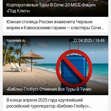
авторка телеграм-канала о переезде во
Корпоративные Туры В Сочи: 20 MICE-Фишек
Францию по программе «Паспорт таланта»,
«под Ключ»
Алина Лутаева. В свежем материале Алина
рассказывает, куда идти за современным
Южная столица России знаменита Черным
искусством в Париже и ближайших
морем и Кавказскими горами — кластеры Сочи
окрестностях: от музеев с громкими именами до
так и называются: Морской и Горный.
локальных пространств, где рождается новая
tourweek.ru
27.04.2025 / 16:49
сцена.
«Библио-Глобус» Отменил Все Туры В Тунис
В конце апреля 2025 года крупнейший
российский туроператор «Библио-Глобус»