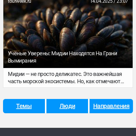
tourweek.ru
14.04.2025 / 23:07
тем еще челленджем. Билеты в музеи нужно
бронировать за месяцы, на некоторые пляжи
без резервации не попасть, даже хайки теперь
под подписку! Как подготовиться к следующему
трипу, чтобы не пропустить стоящие
европейские хайлайты? Рассказываем.
Учёные Уверены: Мидии Находятся На Грани
Вымирания
Мидии — не просто деликатес. Это важнейшая
часть морской экосистемы. Но, как отмечают
учёные, в ближайшие десятилетия эти
моллюски могут исчезнуть с лица Земли.
Причины — в разрушительной деятельности
Темы
Люди
Направления
человека и изменении климата.