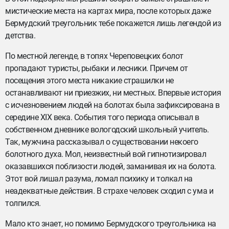
мистические места на картах мира, после которых даже
Бермудский треугольник тебе покажется лишь легендой из
детства.
По местной легенде, в топях Череповецких болот
пропадают туристы, рыбаки и лесники. Причем от
посещения этого места никакие страшилки не
останавливают ни приезжих, ни местных. Впервые история
с исчезновением людей на болотах была зафиксирована в
середине XIX века. События того периода описывал в
собственном дневнике вологодский школьный учитель.
Так, мужчина рассказывал о существовании некоего
болотного духа. Мол, неизвестный вой гипнотизировал
оказавшихся поблизости людей, заманивая их на болота.
Этот вой лишал разума, ломал психику и толкал на
неадекватные действия. В страхе человек сходил с ума и
толпился.
Мало кто знает, но помимо Бермудского треугольника на