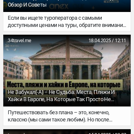
Обзор И Советы
Если вы ищете туроператора с самыми
доступными ценами на туры, обратите внимание
на следующих лидеров рынка:
34travel.me
18.04.2025 / 12:11
Не Забукал(-А) – Не Судьба. Места, Пляжи И
Хайки В Европе, На Которые Так Просто Не
Попасть
Путешествовать без плана – это, конечно,
классно (мы сами такое любим). Но после
пандемии COVID-19 и в эру овертуризма
спонтанность для тревел-авантюристов стала