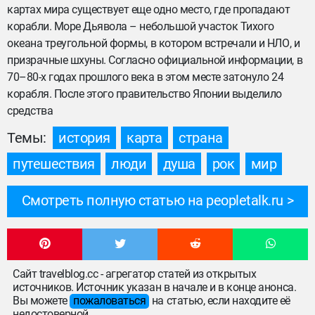
картах мира существует еще одно место, где пропадают
корабли. Море Дьявола – небольшой участок Тихого
океана треугольной формы, в котором встречали и НЛО, и
призрачные шхуны. Согласно официальной информации, в
70–80-х годах прошлого века в этом месте затонуло 24
корабля. После этого правительство Японии выделило
средства
Темы:
история
карта
страна
путешествия
люди
душа
рок
мир
Смотреть полную статью на peopletalk.ru
Сайт travelblog.cc - агрегатор статей из открытых
источников. Источник указан в начале и в конце анонса.
Вы можете
пожаловаться
на статью, если находите её
недостоверной.