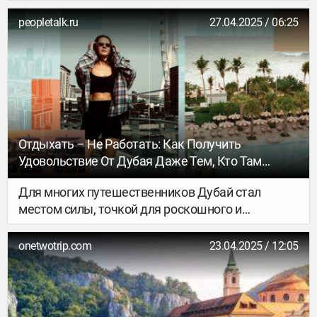
уведомил турагентов об отмене всех туров в
Тунис.
peopletalk.ru
27.04.2025 / 06:25
Отдыхать – Не Работать: Как Получить
Удовольствие От Дубая Даже Тем, Кто Там
Живет
Для многих путешественников Дубай стал
местом силы, точкой для роскошного и
незатейливого отдыха, а для меня – привычным
направлением. Пару лет назад я
onetwotrip.com
23.04.2025 / 12:05
визуализировала на карте желаний башню
«Бурдж-Халифа» и теперь летаю в ОАЭ
регулярно. Хотелось бы сказать «бойся своих
желаний», но это было бы неправильно. Однако