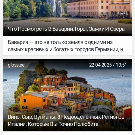
даже для меня, человека, который уже стал в
Дубае «своим», все равно остались места,
которые с каждой новой поездкой открываются
по-новому. Сегодня расскажу как раз о таком.
Что Посмотреть В Баварии: Горы, Замки И Озёра
Бавария — это не только земля с одними из
самых красивых и богатых городов Германии, но
и великолепные ландшафты и захватывающая
природа. А в тени альпийских лесов скрываются
gloss.ee
22.04.2025 / 10:51
старинные замки, многие из которых выглядят
так, словно вышли из сказки. Сегодня
расскажем о секретных местах Баварии,
которые лучше не пропускать, если вы хотите
совершить насыщенное путешествие по
региону.
Вино, Сыр, Вулканы: 8 Недооценённых Регионов
Италии, Которые Вы Точно Полюбите