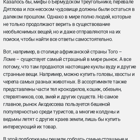
Казалось бы, мифы о Бермудском треугольнике, перевале
Дятлова и лох-несском чудовище должны были остаться в
далеком прошлом. Однако в мире полно людей, которые
не только продолжают верить в существование
необъяснимых вещей, но и даже отправляются на их
поиски, чтобы найти все ответы самостоятельно.
Вот, например, в столице африканской страны Того –
Ломе – существует самый страшный в мире рынок. А все
потому, что там продаются настоящие куклы вуду и другие
странные вещи. Например, можно купить головы, хвосты и
черепа самых разных животных. В ассортименте также
представлены части тел крокодилов, кошек, обезьян,
стервятников, сов, змей и других существ. Но самое
главное, рынок Акодессева пользуется бешеной
популярностью среди туристов, а многие колдуны и
ведьмы летят с других краев земли, лишь бы купить
интересующий их товар.
В этой подборке мы решили собрать самые страшные и