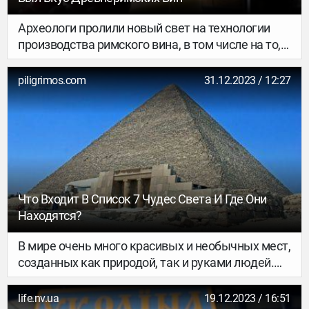
Археологи пролили новый свет на технологии
производства римского вина, в том числе на то,
как оно выглядело, пахло и вкусало более 2 000
лет назад. NV рассказывает подробности
piligrimos.com
31.12.2023 / 12:27
Что Входит В Список 7 Чудес Света И Где Они
Находятся?
В мире очень много красивых и необычных мест,
созданных как природой, так и руками людей.
Самые древние сооружения, входящие в список
7 чудес света, появились еще в античности. К
life.nv.ua
19.12.2023 / 16:51