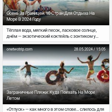
Осень За Границей: 10 Стран Для Отдыха На
Море В 2024 Году
Тёплая вода, мягкий песок, ласковое солнце,
днём — экзотический коктейль с зонтиком у
бассейна, вечером — какое-нибудь необычное
блюдо местной кухни на ужин. Если вам тоже
onetwotrip.com
28.05.2024 / 15:05
захотелось в отпуск, вот десяток вариантов.
Заграничные Пляжи: Куда Поехать На Море
Летом
«Отпуск» — как много в этом слове… слилось для