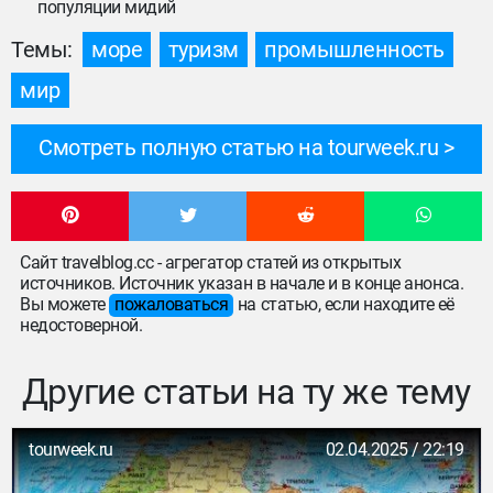
популяции мидий
Темы:
море
туризм
промышленность
мир
Смотреть полную статью на tourweek.ru
Сайт travelblog.cc - агрегатор статей из открытых
источников. Источник указан в начале и в конце анонса.
Вы можете
пожаловаться
на статью, если находите её
недостоверной.
Другие статьи на ту же тему
tourweek.ru
02.04.2025 / 22:19