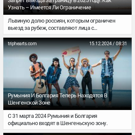
Запрет Выезда За Границу В 2025 Году: Как
Узнать – Имеется Ли Ограничение
Львиную долю россиян, которым ограничен
выезд за рубеж, составляют лица с
финансовыми задолженностями. В меньшую
группу входят некоторые военнообязанные...
triphearts.com
15.12.2024 / 08:31
Румыния И Болгария Теперь Находятся В
Шенгенской Зоне
С 31 марта 2024 Румыния и Болгария
официально входят в Шенгеньскую зону.