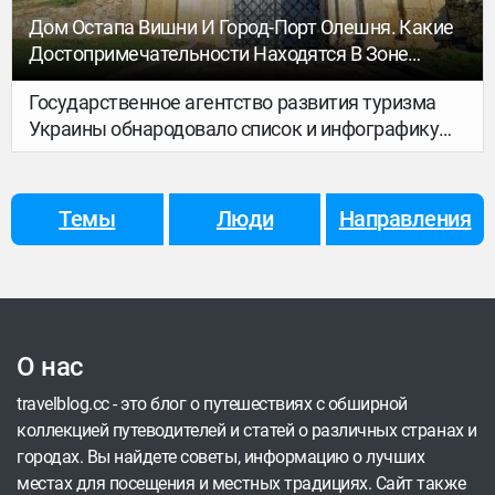
Дом Остапа Вишни И Город-Порт Олешня. Какие
Достопримечательности Находятся В Зоне
Подтопления Из-За Подрыва Каховской ГЭС
Государственное агентство развития туризма
Украины обнародовало список и инфографику
достопримечательностей, которые оказались
в зоне подтопления из-за подрыва россиянами
Каховской ГЭС.
Темы
Люди
Направления
О нас
travelblog.cc - это блог о путешествиях с обширной
коллекцией путеводителей и статей о различных странах и
городах. Вы найдете советы, информацию о лучших
местах для посещения и местных традициях. Сайт также