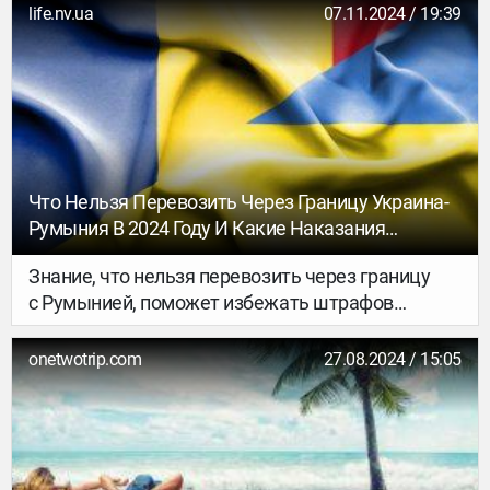
life.nv.ua
07.11.2024 / 19:39
Что Нельзя Перевозить Через Границу Украина-
Румыния В 2024 Году И Какие Наказания
Предусмотрены
Знание, что нельзя перевозить через границу
с Румынией, поможет избежать штрафов
и задержек при пересечении. Румыния, как
страна ЕС, имеет строгие правила ввоза
onetwotrip.com
27.08.2024 / 15:05
определенных товаров для защиты здоровья,
безопасности и экологии.