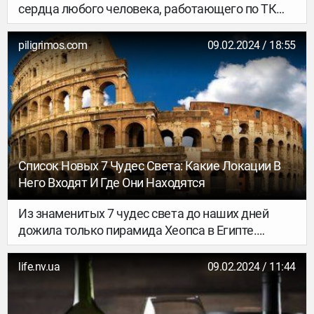
сердца любого человека, работающего по ТК
РФ. Рассказываем, какие зарубежные
направления лучше всего подходят для
piligrimos.com
09.02.2024 / 18:55
пляжного отдыха.
Список Новых 7 Чудес Света: Какие Локации В
Него Входят И Где Они Находятся
Из знаменитых 7 чудес света до наших дней
дожила только пирамида Хеопса в Египте.
Остальные архитектурные памятники древности
сейчас можем увидеть разве что на картинках.
life.nv.ua
09.02.2024 / 11:44
Хотя и стоит признать, что они умело
воссозданы учеными по описаниям из разных