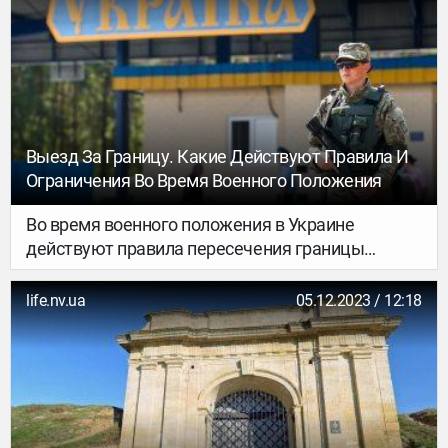
сожалению, из-за катаклизмов многие из них не
сохранились. До наших дней “дожила” только
пирамиды Хеопса. Как выглядели остальные и
что сейчас находится на их месте?
Рассказываем в этом материале.
Выезд За Границу. Какие Действуют Правила И
Ограничения Во Время Военного Положения
Во время военного положения в Украине
действуют правила пересечения границы
и ограничения выезда за пределы страны.
life.nv.ua
05.12.2023 / 12:18