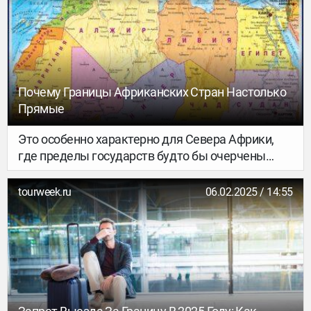
Почему Границы Африканских Стран Настолько
Прямые
Это особенно характерно для Севера Африки,
где пределы государств будто бы очерчены
линейкой. Всё дело в особенностях развития
континента и его географических условиях…
tourweek.ru
06.02.2025 / 14:55