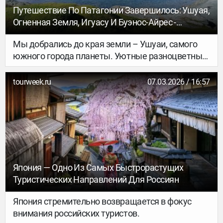
Путешествие По Патагонии Завершилось: Ушуая,
Огненная Земля, Игуасу И Буэнос-Айрес -
GEKKON.CLUB ТУР
Мы добрались до края земли – Ушуаи, самого
южного города планеты. Уютные разноцветные
домики, солёный ветер с пролива Бигль,
нависающие над городом горы, а дальше только
tourweek.ru
07.03.2026 / 16:57
Антарктида. На корабле мы вышли к островам,
где живут колонии магеллановых пингвинов.
После – прогулялись по Огненной Земле.
Япония — Одно Из Самых Быстрорастущих
Туристических Направлений Для Россиян
Япония стремительно возвращается в фокус
внимания российских туристов.