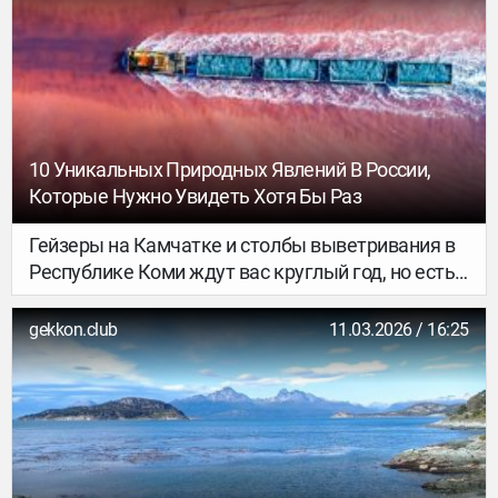
10 Уникальных Природных Явлений В России,
Которые Нужно Увидеть Хотя Бы Раз
Гейзеры на Камчатке и столбы выветривания в
Республике Коми ждут вас круглый год, но есть
в нашей стране и такие чудеса природы,
которые можно увидеть всего пару недель или
gekkon.club
11.03.2026 / 16:25
чуть более месяца в году. Цветение маральника
на Алтае, волшебный лёд на Байкале, поля с
бутонами лотосов в дельте Волги,
стремительный ледоход на Лене — об этих и
других коротких, но красочных явлениях России
рассказываем в подборке.