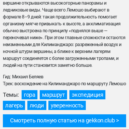
вершине открываются высокогорные панорамы и
ледниковые виды. Чаще всего Лемошо выбирают в
формате 8–9 дней: такая продолжительность помогает
организму мягче привыкать к высоте, а акклиматизация
обычно выстроена по принципу «поднялся выше —
переночевал ниже». При этом главные сложности остаются
неизменными для Килиманджаро: разреженный воздух и
ночной штурм вершины, а ближе к верхним лагерям
маршрут соединяется с более загруженными тропами, и
людей на пути становится заметно больше.
Гид: Михаил Беляев
Трек: восхождение на Килиманджаро по маршруту Лемошо
Темы:
гора
маршрут
экспедиция
лагерь
люди
уверенность
Смотреть полную статью на gekkon.club