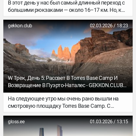
В этот день у нас был самый длинный переход с
большими рюкзаками — около 16–17 км. Но, к
счастью, маршрут довольно пологий: без
больших наборов и сбросов высоты, поэтому
gekkon.club
02.03.2026 / 18:23
шлось не так тяжело.
W Трек, День 5: Рассвет В Torres Base Camp И
Возвращение В Пуэрто-Наталес - GEKKON.CLUB
ТУР
На следующее утро мы очень рано вышли на
смотровую площадку Torres Base Camp. С
погодой снова супер повезло: утром было ясно и
очень красиво. Идти примерно 3,5 км. Мы
gloss.ee
01.03.2026 / 13:15
вышли около 5 утра и к 7, ровно к рассвету, были
на смотровой. Тайминг рассчитали отлично: и