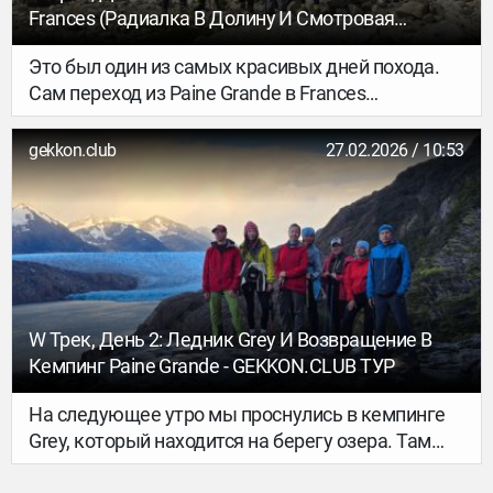
Frances (радиалка В Долину И Смотровая
Británico) - GEKKON.CLUB ТУР
Это был один из самых красивых дней похода.
Сам переход из Paine Grande в Frances
небольшой — всего около 8,5 км. Но чуть не
доходя до кемпинга Frances есть кемпинг Italiano
gekkon.club
27.02.2026 / 10:53
(сейчас он уже не работает). Многие оставляют
там вещи (большие рюкзаки) и налегке идут
наверх по долине к смотровым площадкам.
W Трек, День 2: Ледник Grey И Возвращение В
Кемпинг Paine Grande - GEKKON.CLUB ТУР
На следующее утро мы проснулись в кемпинге
Grey, который находится на берегу озера. Там
есть два варианта смотровых площадок: —