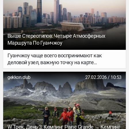
рассвет долго не ждали (а там было заметно
холоднее, чем в кемпинге), и всё увидели как
надо. Встретили рассвет и быстро пошли вниз.
Выше Стереотипов: Четыре Атмосферных
Маршрута По Гуанчжоу
Гуанчжоу чаще всего воспринимают как
деловой узел, важную точку на карте
международной торговли. Но за
ультрасовременными фасадами скрываются
gekkon.club
27.02.2026 / 10:53
2000 лет истории, кварталы с европейским
наследием, соборы XIX века и аутентичные
чайные дома. Когда-то именно отсюда
начинался Морской шёлковый путь.
W Трек, День 3: Кемпинг Paine Grande → Кемпинг