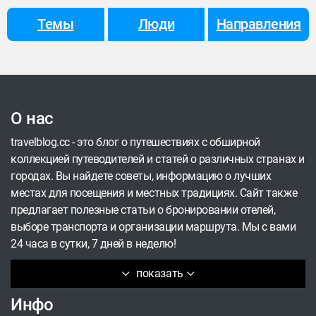
первая совсем рядом с кемпингом — минут 15
пешком, но ледник оттуда довольно далеко; —
Темы
Люди
Направления
вторая — примерно в 3,5 км, зато можно дойти
почти до самого ледника.
О нас
travelblog.cc - это блог о путешествиях с обширной
коллекцией путеводителей и статей о различных странах и
городах. Вы найдете советы, информацию о лучших
местах для посещения и местных традициях. Сайт также
предлагает полезные статьи о бронировании отелей,
выборе транспорта и организации маршрута. Мы с вами
24 часа в сутки, 7 дней в неделю!
показать
Инфо