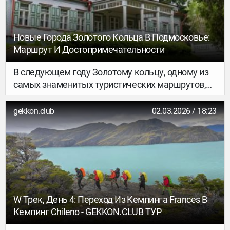
Новые Города Золотого Кольца В Подмосковье:
Маршрут И Достопримечательности
В следующем году Золотому кольцу, одному из
самых знаменитых туристических маршрутов,
исполнится 60 лет. Дата серьёзная, поэтому
отмечают её с размахом: в список добавили
gekkon.club
02.03.2026 / 18:23
сразу 49 новых населённых пунктов. И если
Нижний Новгород, Плёс или Рыбинск давно на
слуху, то Карабиха, Мстёра и Пурех с
нетерпением ждут первооткрывателей.
W Трек, День 4: Переход Из Кемпинга Frances В
Кемпинг Chileno - GEKKON.CLUB ТУР