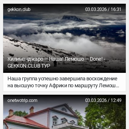
gekkon.club
03.03.2026 / 16:31
Килиманджаро — Наша! Лемошо — Done! -
GEKKON.CLUB ТУР
Наша группа успешно завершила восхождение
на высшую точку Африки по маршруту Лемошо
— и это был настоящий бой с африканской
погодой!
onetwotrip.com
03.03.2026 / 12:49