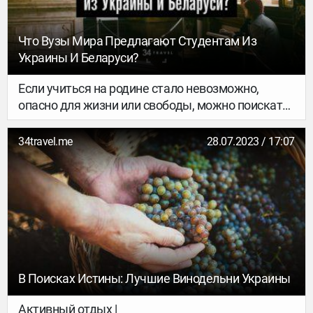
рассказываем.
Что Вузы Мира Предлагают Студентам Из
Украины И Беларуси?
Если учиться на родине стало невозможно,
опасно для жизни или свободы, можно поискать
варианты за рубежом и мигрировать по
образовательной линии. Всё больше
34travel.me
28.07.2023 / 17:07
университетов сейчас демонстрируют
академическую солидарность с Украиной.
Польша, Литва и некоторые другие страны
предлагают уже ставшими традиционными
программы для беларусов. Собрали интересные
варианты в одном материале, чтобы тебе было
проще сориентироваться.
В Поисках Истины: Лучшие Винодельни Украины
Активный отдых |