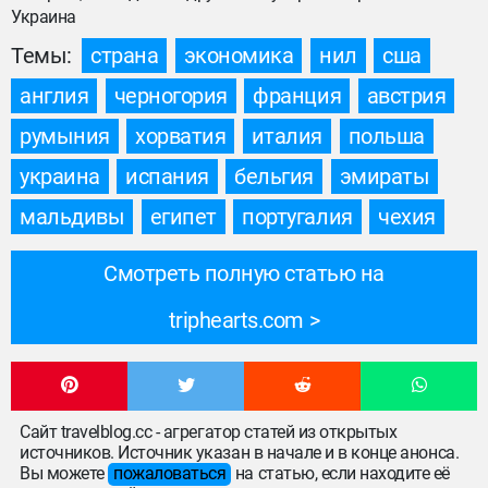
Украина
Темы:
страна
экономика
нил
сша
англия
черногория
франция
австрия
румыния
хорватия
италия
польша
украина
испания
бельгия
эмираты
мальдивы
египет
португалия
чехия
Смотреть полную статью на
triphearts.com
Сайт travelblog.cc - агрегатор статей из открытых
источников. Источник указан в начале и в конце анонса.
Вы можете
пожаловаться
на статью, если находите её