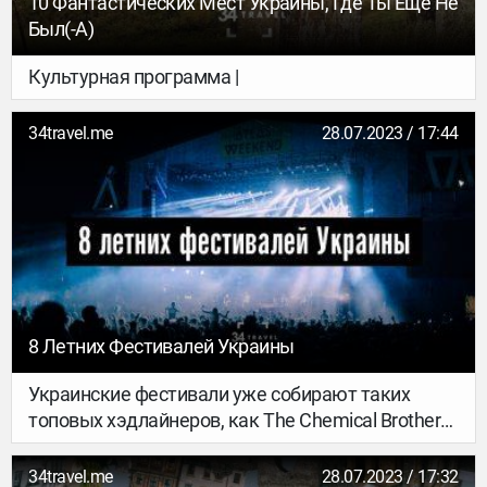
10 Фантастических Мест Украины, Где Ты Еще Не
Был(-А)
Культурная программа |
34travel.me
28.07.2023 / 17:44
8 Летних Фестивалей Украины
Украинские фестивали уже собирают таких
топовых хэдлайнеров, как The Chemical Brothers,
Gorillaz, Bonobo, оставаясь супер-бюджетными в
сравнении с европейскими аналогами. Выбирай:
34travel.me
28.07.2023 / 17:32