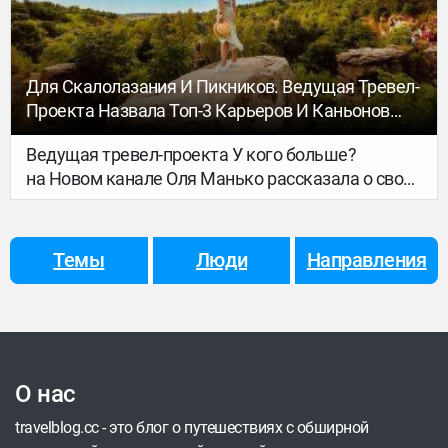
ближайшую неделю. Что мы, собственно, и
сделали – выбирай, куда пойти (и к чему
подключиться).
Для Скалолазания И Пикников. Ведущая Тревел-
Проекта Назвала Топ-3 Карьеров И Каньонов
Украины
Ведущая тревел-проекта У кого больше?
на Новом канале Оля Манько рассказала о своих
любимых местах в Украине.
Темы
Люди
Направления
О нас
travelblog.cc - это блог о путешествиях с обширной