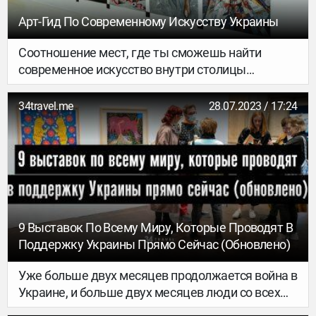
Арт-Гид По Современному Искусству Украины
Соотношение мест, где ты сможешь найти
современное искусство внутри столицы
Украины и за ее пределами, – примерно один к
двум не в пользу регионов. Что касается
34travel.me
28.07.2023 / 17:24
площадок, где регулярно гостят современные
иностранные проекты, то заезжих гостей проще
встретить на фестивалях и в рамках точечных
партнерств Goethe-Institut Ukraine, British Council,
Česká centra и других иностранных агентов
культуры.
9 Выставок По Всему Миру, Которые Проводят В
Поддержку Украины Прямо Сейчас (обновлено)
Уже больше двух месяцев продолжается война в
Украине, и больше двух месяцев люди со всех
уголков мира – выехавшие из страны украинцы