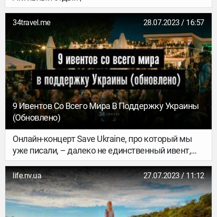
34travel.me
28.07.2023 / 16:57
9 Ивентов Со Всего Мира В Поддержку Украины
(обновлено)
Онлайн-концерт Save Ukraine, про который мы
уже писали, – далеко не единственный ивент,
который организуют в поддержку Украины.
Благотворительные мероприятия проходят по
life.nv.ua
27.07.2023 / 11:12
всему миру: в Литве, Польше, Италии, Франции,
Великобритании и даже США. Можно
составлять целую афишу ивентов на