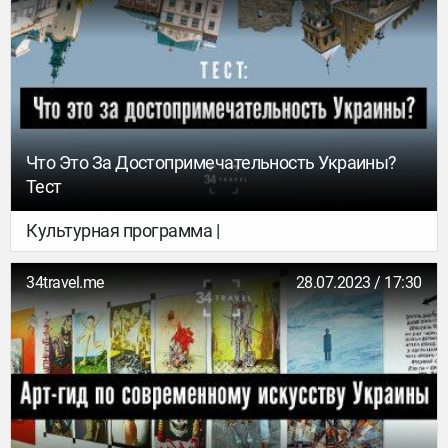
джаз во Львове, техно на берегу моря, Massive
Attack в центре Киева или рейв на ВДНХ.
Продажа билетов на некоторые из них уже
открыта!
Что Это За Достопримечательность Украины?
Тест
Культурная программа |
34travel.me
28.07.2023 / 17:30