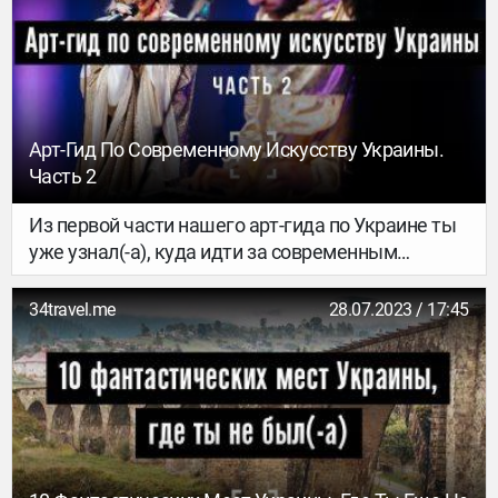
Арт-Гид По Современному Искусству Украины.
Часть 2
Из первой части нашего арт-гида по Украине ты
уже узнал(-а), куда идти за современным
искусством во Львове, Одессе, Харькове и
Днепре. Мы продолжаем исследовать арт-среду
34travel.me
28.07.2023 / 17:45
Украины – и сегодня отправляемся в главные
музеи галереи и пространства других крупных
городов страны. Выбирай, куда заглянешь в
следующее путешествие по Украине!