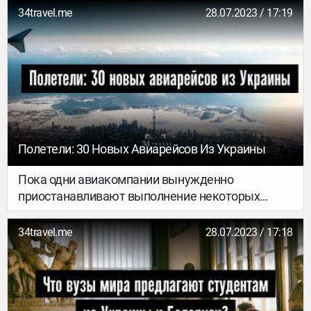
и небезразличные иностранцы – пытаются
34travel.me
28.07.2023 / 17:19
помочь, чем могут: кто-то организует акции
поддержки, кто-то – благотворительные
концерты, кто-то – выставки. Про последние
сегодня и рассказываем: что, где и когда
проходит.
Полетели: 30 Новых Авиарейсов Из Украины
Пока одни авиакомпании вынужденно
приостанавливают выполнение некоторых
рейсов, другие – открывают новые
направления. Мы внимательно изучили, что там
34travel.me
28.07.2023 / 17:18
по новым рейсам из Украины – оказалось, в
планах перевозчиков больше 30 (!) новых
направлений. Летать собираются из Киева,
Львова, Одессы, Харькова и Херсона. Куда –