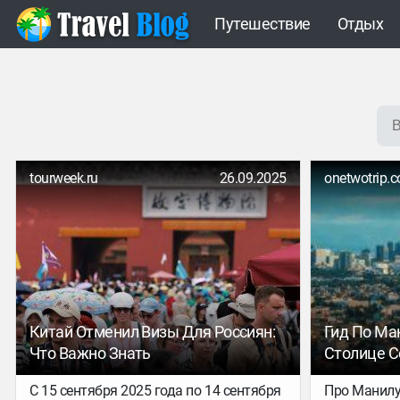
Путешествие
Отдых
tourweek.ru
26.09.2025
onetwotrip.
Китай Отменил Визы Для Россиян:
Гид По Ма
Что Важно Знать
Столице С
С 15 сентября 2025 года по 14 сентября
Про Манилу