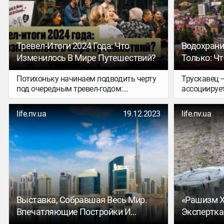
разобрались
пересказыв
Тревел-Итоги 2024 Года: Что
Водохрани
Изменилось В Мире Путешествий?
Только: Ч
Трускавце
Потихоньку начинаем подводить черту
Трускавец —
под очередным тревел-годом:
ассоциирует
вспоминаем, что хорошего и не очень
Но здесь ес
хорошего произошло в мире
стоит посм
life.nv.ua
19.12.2023
life.nv.ua
путешествий в 2024-м.
запланируйт
отдыхать н
Выставка, Собравшая Весь Мир.
«Рашизм Х
Впечатляющие Постройки И
Экспертка
Безумные Амбиции — Чем
Виноделен