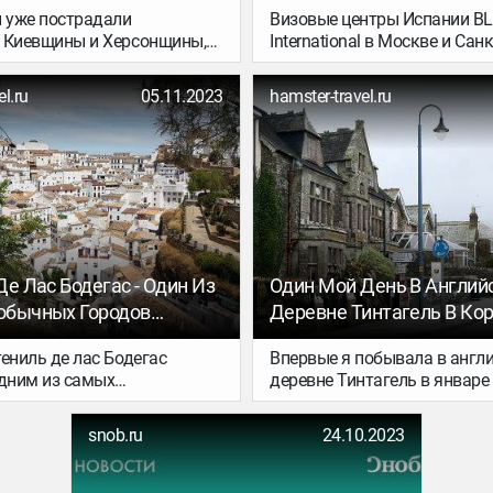
ы уже пострадали
Визовые центры Испании B
 России С Потерями
 Киевщины и Херсонщины,
International в Москве и Санк
о Второй Мировой Войне
Гостомельский стеклозавод.
Петербурге объявили о нов
подачи документов на визу.
l.ru
05.11.2023
hamster-travel.ru
говорится на сайте организа
е Лас Бодегас - Один Из
Один Мой День В Англий
обычных Городов
Деревне Тинтагель В Кор
и
Который Я Запомнила На
ениль де лас Бодегас
Впервые я побывала в англ
одним из самых
деревне Тинтагель в январе 
ых в Андалусии. Живет тут
Эта старинная деревня, ра
 2 000 человек. А
в графстве Корнуолл, пораз
snob.ru
24.10.2023
ь заключается в том, что
настолько, что я мечтала в 
и и домами нависают
вернуться несколько лет, и
 совершенно невероятный!
это желание. Но сегодня я р