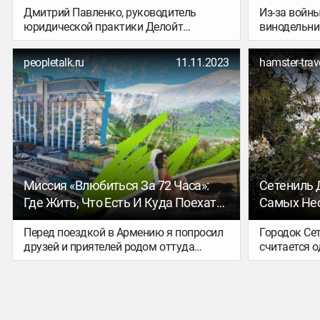
Дмитрий Павленко, руководитель
Из-за войн
Запомнилось Expo-2020 В Дубае
Нападения
юридической практики Делойт
винодельни
Франции В
в Украине, побывал на Всемирной
уничтожен 
выставке (Expo-2020) в Дубае и делится
peopletalk.ru
11.11.2023
hamster-trave
с журналом НВ своими впечатлениями.
Миссия «Влюбиться За 72 Часа»:
Сетениль Д
Где Жить, Что Есть И Куда Поехать
Самых Не
В Армении, Чтобы Путешествие
Андалуси
Перед поездкой в Армению я попросил
Городок Сет
Запомнилось Надолго
друзей и приятелей родом оттуда
считается 
описать страну в трех словах. Ни
удивительн
больше ни меньше, именно в трех. В
чуть больше
результате список ярких
уникальност
существительных получился примерно
над улицам
такой: родина, сердце, горы,
скалы. Вид