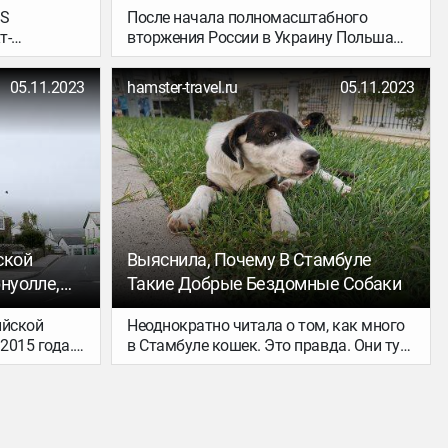
LS
После начала полномасштабного
т-
вторжения России в Украину Польша
ых правилах
приняла тысячи беженцев, в том числе
 Об этом
с домашними животными. В первые
05.11.2023
hamster-travel.ru
05.11.2023
ций.
месяцы правила пересечения границы
были максимально упрощены, однако
недавно их пересмотрели и обновили.
ской
Выяснила, Почему В Стамбуле
нуолле,
Такие Добрые Бездомные Собаки
всегда
ийской
Неоднократно читала о том, как много
2015 года.
в Стамбуле кошек. Это правда. Они тут
сположенная
очень самостоятельные, деловые и
ила меня
вполне себе доброжелательные. Могут
нее
сидеть в парке или на дороге. Могут
 воплотила
подойти и подставить спинку. Видела
асскажу о
даже кошачий домик. А еще в Стамбуле