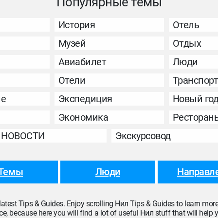
Популярные темы
История
Отель
Музей
Отдых
Авиабилет
Люди
Отели
Транспор
ие
Экспедиция
Новый го
Экономика
Ресторан
НОВОСТИ
Экскурсовод
Темы
Люди
Направл
 latest Tips & Guides. Enjoy scrolling Нил Tips & Guides to learn mo
ce, because here you will find a lot of useful Нил stuff that will help yo