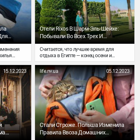
ила
Отели Rixos В Шарм-Эль-Шейхе:
Для
Побывали Во Всех Трех И
Может
Выяснили, Где Отдыхать С
изменения
Считается, что лучшее время для
Друзьями, Где — С Семьей, А Где —
жилья
отдыха в Египте — конец осени и
Без Детей
о
поздняя весна, но и зимой это
ающих
направление весьма популярно среди
15.12.2023
life.nv.ua
05.12.2023
ается
эстонских туристов. В конце концов, что
тирует свою
для египтянина зима, то для нас — лето.
обеспечить
ние
ровать
и
Стали Строже. Польша Изменила
ма
Правила Ввоза Домашних
Животных Из Украины