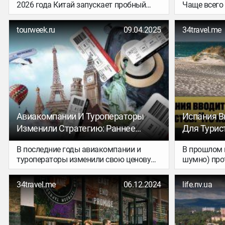
2026 года Китай запускает пробный
Чаще всего
безвизовый режим для граждан России
при пересад
с обычными заграничными
островам, 
tourweek.ru
09.04.2025
34travel.me
паспортами.
стараются 
быстрее. Я 
приезде, но
приехала на
познакомит
Авиакомпании И Туроператоры
Испания В
Изменили Стратегию: Раннее
Для Турис
Бронирование Теперь Не Выгодно
В последние годы авиакомпании и
В прошлом 
туроператоры изменили свою ценовую
шумно) про
стратегию. Теперь раннее бронирование
Как результ
не всегда выгодно, а в некоторых
подготовил
34travel.me
06.12.2024
life.nv.ua
случаях билеты и туры дешевеют ближе
в правилах 
к дате вылета.
самых прия
путешество
2025 году?