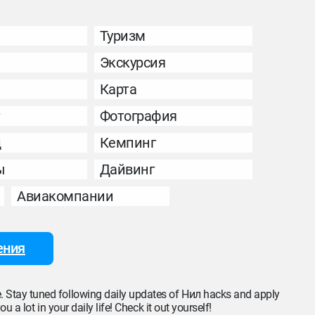
Туризм
Экскурсия
Карта
т
Фотография
д
Кемпинг
ы
Дайвинг
Авиакомпании
ения
re. Stay tuned following daily updates of Нил hacks and apply
u a lot in your daily life! Check it out yourself!