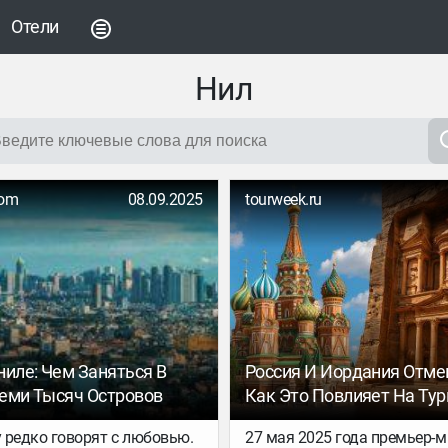
Отели
Нил
com
08.09.2025
tourweek.ru
ниле: Чем Заняться В
Россия И Иордания Отме
еми Тысяч Островов
Как Это Повлияет На Ту
 редко говорят с любовью.
27 мая 2025 года премьер-