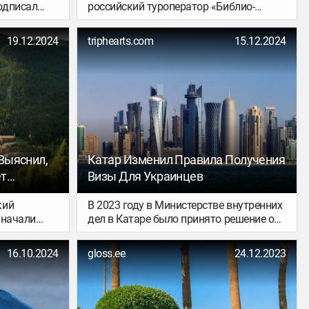
одписал
российский туроператор «Библио-
и
Глобус» уведомил турагентов об отмене
 отмене виз
всех туров в Тунис.
19.12.2024
triphearts.com
15.12.2024
 правила
ые поездки
 россияне и
я на
о 90 дней в
Выяснил,
Катар Изменил Правила Получения
ет
Визы Для Украинцев
кий
В 2023 году в Министерстве внутренних
олыжный
 начали
дел в Катаре было принято решение о
т иметь
внесении дополнительных требований
ассу
для получения виз. Эти требования
16.10.2024
gloss.ee
24.12.2023
огу
касаются и украинцев, желающих
получить визу по прибытии в страну.