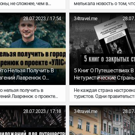
оны, не сложнее, чем в
мелькала новость о том, чт
ли США. Правильный пакет
Зеландию могут официальн
, гарантия финансовой
переименовать в Аотеароа.
28.07.2023 / 17:54
34travel.me
28.07
ости и немного терпения –
эта появилась не вчера, но 3
 пути в страну мечты.
стало интересно разобратьс
подробный мануал, в
насколько реален скорый «
ть вся нужная информация
Новой Зеландии, а заодно 
и и делай!
другие страны, которые чер
уже прошли.
Что Нельзя Получить В
5 Книг О Путешествиях В
Евгений Лавренюк О
Нетуристические Стран
УЛIС»
то нельзя получить в
Не каждая страна настроен
гений Лавренюк о проекте
туристов. Одни правительст
закрывают границы, чтобы
собственные граждане мен
28.07.2023 / 17:18
34travel.me
28.07
об успехах недружественных
другие не заинтересованы в
чужеземцы бередили воль
взглядами сердца местных;