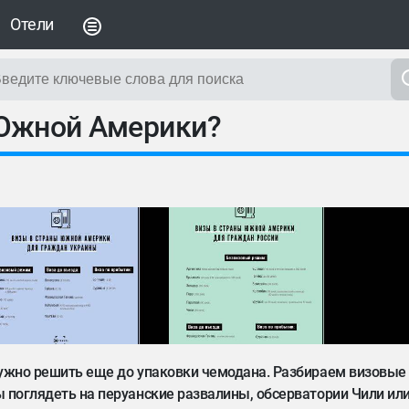
Отели
 Южной Америки?
 нужно решить еще до упаковки чемодана. Разбираем визовы
ы поглядеть на перуанские развалины, обсерватории Чили ил