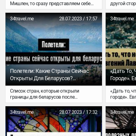
Мишлен, то сразу представляем себе
другой стор
высокое качество кулинарных
Британию и
шедевров, изысканные блюда, просто
документов
34travel.me
28.07.2023 / 17:57
34travel.me
невероятно приветливый персонал — и
состоятельн
всё это в одном заведении.
и ты уже на
Составили 
котором ес
от и до. Бер
Полетели: Какие Страны Сейчас
«Дать То, 
Открыты Для Беларусов?
Городе». 
(обновлено)
Проекте «
Список стран, которые открыли
«Дать то, ч
границы для беларусов после
городе». Ев
пандемии, продолжает расширяться.
«УЛIС»
Обновили его для тех, кто еще не
34travel.me
28.07.2023 / 17:32
34travel.me
потерял надежду на заграничный
отдых. Уже сейчас для путешествий
доступны почти четыре десятка
локаций в Европе, Азии, Америке и