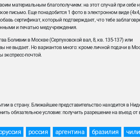
воим материальным благополучием: на этот случай при себе 
кое письмо. Еще понадобится 1 фото в электронном виде (4х4,
обавь сертификат, который подтверждает, что тебе заблагов
анными и печатью медучреждения.
а Боливии в Москве (Серпуховской вал, 8, кв. 135-137) или
изы не выдает. Но вариантов много: кроме личной подачи в М
ы экспресс-почтой.
тии в страну. Ближайшее представительство находится в Нид
ить обязательное условие: получить разрешение на въезд от 
оруссия
россия
аргентина
бразилия
чил