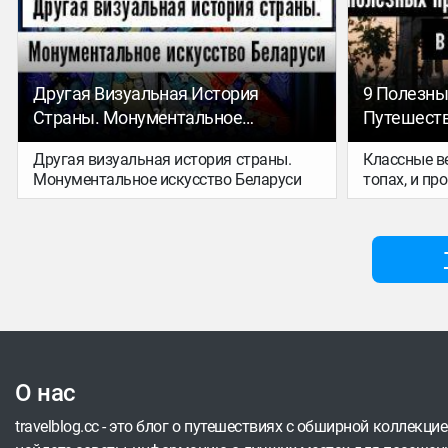
Африке. Выбирай, куда отправишься
ты!
Другая Визуальная История
9 Полезны
Страны. Монументальное
Путешеств
Искусство Беларуси
Другая визуальная история страны.
Классные в
Монументальное искусство Беларуси
топах, и пр
мы не теря
полезные т
стран мира,
запустили 
О нас
travelblog.cc - это блог о путешествиях с обширной коллекци