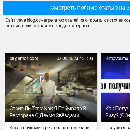
Смотреть полную статью на 3
Сайт travelblog.cc - агрегатор статей из открытых источник
статью, если находите её недостоверной.
piligrimos.com
07.08.2023 / 21:03
34travel.me
Стоит Ли Того: Как Я Побывала В
Как Получ
Ресторане С Двумя Звёздами
Визу? (об
Мишлен
Когда слышим о ресторане со звездой
Получить ви