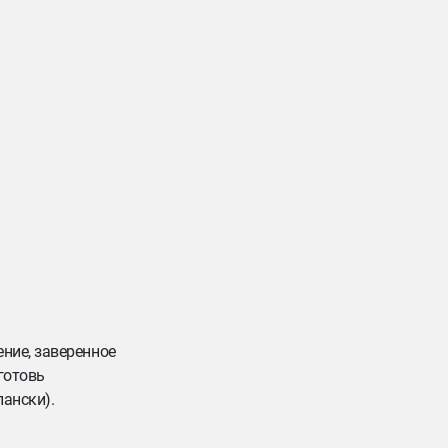
ние, заверенное
готовь
пански).