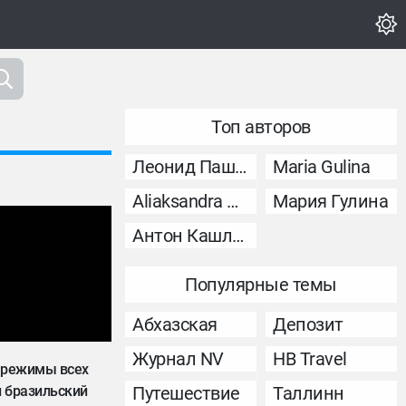
Топ авторов
Леонид Пашковский
Maria Gulina
Aliaksandra Murashka
Мария Гулина
Антон Кашликов
Популярные темы
Абхазская
Депозит
Журнал NV
НВ Travel
е режимы всех
и бразильский
Путешествие
Таллинн