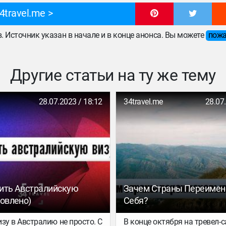
4travel.me
ов. Источник указан в начале и в конце анонса. Вы можете
пожа
Другие статьи на ту же тему
28.07.2023 / 18:12
34travel.me
28.07
ить Австралийскую
Зачем Страны Переиме
новлено)
Себя?
зу в Австралию не просто. С
В конце октября на тревел-