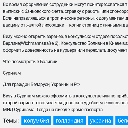
Во время оформления сотрудники могут поинтересоваться т
выписки с банковского счета, справку с работы или спонсорс
Если направляешься в тропические регионы, к документам д
вакцину от желтой лихорадки – копии страниц с личными д
Визу можно открыть заранее, в консульском отделе посольств
Берлине(Wichmannstraße 6). Консульство Боливии в Киеве в
оформить доверенность на курьера или переслать документ
Что посмотреть в Боливии
Суринам
Для граждан Беларуси, Украины и РФ
Визу в Суринам можно оформить в консульстве или по прибы
второй вариант оказывается довольно удобным, если выполн
МИД Суринама. Тогда на въезде кроме паспорта
Темы:
колумбия
голландия
украина
бел