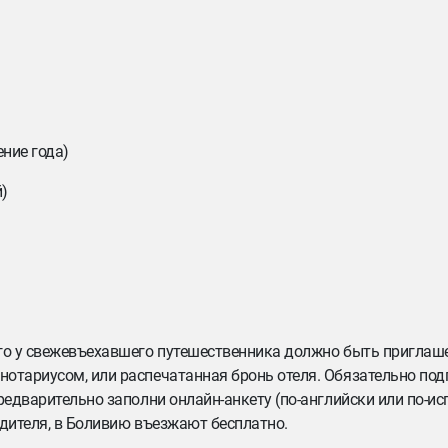
ение года)
й)
ого у свежевъехавшего путешественника должно быть приглаше
нотариусом, или распечатанная бронь отеля. Обязательно под
редварительно заполни онлайн-анкету (по-английски или по-ис
одителя, в Боливию въезжают бесплатно.