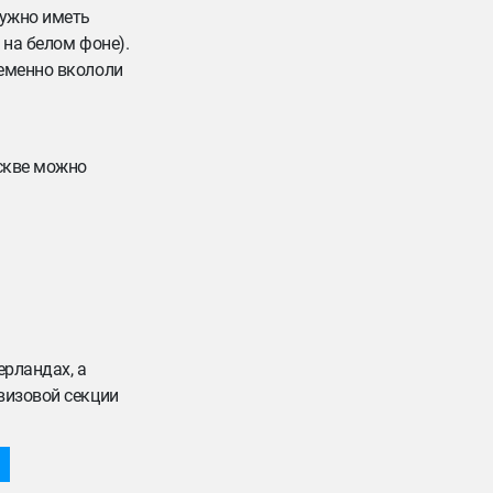
нужно иметь
 на белом фоне).
ременно вкололи
оскве можно
ерландах, а
визовой секции
и