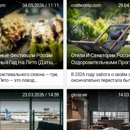
Jardin легендарного отеля
мире эта страна остается о
com
04.05.2026 / 11:11
onetwotrip.com
29.04
Инициатор и режиссёр-
самых безопасных, тихих и 
к — Фредерик Фонтан.
уголков мира.
ные Фестивали России
Отели И Санатории Росси
ный Гид На Лето (даты,
Оздоровительными Про
а, Маршруты)
естивального сезона — три,
В 2026 году забота о своём
Лето — это повод
окончательно перестала бы
ь путешествия ради
модой и стала жизненной
х событий. За три жарких
необходимостью. Вы всё ча
23.03.2026 / 14:59
gloss.ee
14.03
о попасть и на рейв в лесу,
просто место для ночёвки у 
цену посреди поля, и на
полноценный отдых, котор
чера в городских парках, и
восстановить силы, укрепи
ские концерты в стенах
систему и обрести внутрен
 География тоже
гармонию. Оздоровительны
я: фестивали давно
России предлагает множест