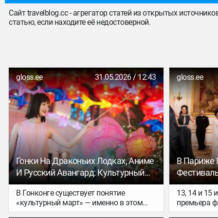
Сайт travelblog.cc - агрегатор статей из открытых источник
статью, если находите её недостоверной.
gloss.ee
31.05.2026 / 12:43
gloss.ee
Гонки На Драконьих Лодках, Аниме
В Париже 
И Русский Авангард: Культурный
Фестивал
Гид По Гонконгу На 2026 Год
Спектакл
В Гонконге существует понятие
13, 14 и 15
Небом
«культурный март» — именно в этом
премьера фе
месяце здесь проходит Art Basel и целый
(«Звёздные 