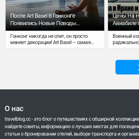
другие весенние луковичные.
проходят не
Петербурге, 
Самаре, Суз
После Art Basel В Гонконге
Цены На Н
уголках обл
Появились Новые Поводы
Авиабиле
музыкальны
Задержаться В Городе
Еще Готов
года по все
Гонконг никогда не спит, он просто
Военный ко
городских 
меняет декорации! Art Basel – самая
радикально
спальникам
престижная международная ярмарка
регионе и 
современного искусства в мире –
отменяют р
отгремела, но галереи Западного
условия пр
Коулуна по-прежнему ждут гостей,
билеты рас
инсталляции на Victoria Dockside
больше пер
подсвечивают набережную до рассвета,
направлени
а паромы до исторического острова
изменилось
ходят с той же частотой. На смену
шумным вернисажам всегда приходят
новые поводы задержаться.
О нас
travelblog.cc - это блог о путешествиях с обширной коллекци
найдете советы, информацию о лучших местах для посещени
статьи о бронировании отелей, выборе транспорта и организ