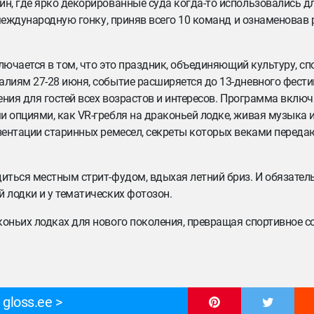
н, где ярко декорированные суда когда-то использовались д
 международную гонку, приняв всего 10 команд и ознаменовав
лючается в том, что это праздник, объединяющий культуру, сп
лиям 27-28 июня, событие расширяется до 13-дневного фест
ения для гостей всех возрастов и интересов. Программа включ
 опциями, как VR-гребля на драконьей лодке, живая музыка и
зентации старинных ремесел, секреты которых веками переда
иться местным стрит-фудом, вдыхая летний бриз. И обязател
 лодки и у тематических фотозон.
оньих лодках для нового поколения, превращая спортивное с
gloss.ee