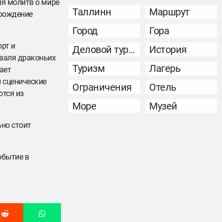
ля молитв о мире
Таллинн
Маршрут
 рождение
Город
Гора
орт и
Деловой туризм
История
иваля драконьих
Туризм
Лагерь
ает
 сценические
Ограничения
Отель
ются из
Море
Музей
ьно стоит
обытие в