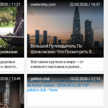
дним из
посмотреть не только исторические её
.2026 / 11:21
onetwotrip.com
22.04.2026 / 16:37
спокойных
достопримечательности, но и
природные. О том, где искать родину
калача и пастилы, сплавляться на
байдарках и встречать рассветы, — в
нашем новом материале.
и С
Большой Путеводитель По
граммами
Шэньчжэню: Что Посмотреть В
Китайской «Силиконовой Долине»
 здоровье
Всё самое крупное в мире — от
ть просто
книжного магазина и рынка
электроники до ярмарки картин,
ще ищете не
написанных маслом, — находится в
.2026 / 13:49
gekkon.club
13.02.2026 / 17:13
моря, а
Шэньчжэне. В «Силиконовой долине»
ый поможет
Китая светит солнце под землёй, есть
ть нервную
парящие небоскрёбы и футуристичные
нюю
улицы с электрическими скутерами и
й туризм в
электрокарами на контрасте с
во
зелёными лабиринтами, пляжи и