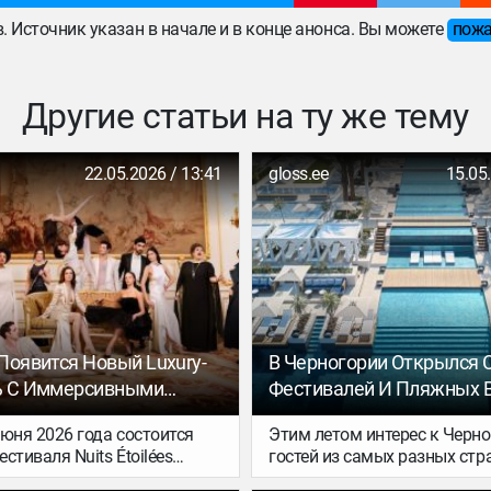
ов. Источник указан в начале и в конце анонса. Вы можете
пожа
Другие статьи на ту же тему
22.05.2026 / 13:41
gloss.ee
15.05
Появится Новый Luxury-
В Черногории Открылся С
ь С Иммерсивными
Фестивалей И Пляжных 
ями Под Открытым
— И Вот Где Жить
 июня 2026 года состоится
Этим летом интерес к Черно
стиваля Nuits Étoilées
гостей из самых разных стр
ночи»), который пройдет в
особенно велик — с учетом 