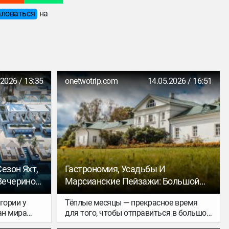
ловаться
на
.2026 / 13:35
onetwotrip.com
14.05.2026 / 16:51
езон Яхт,
Гастрономия, Усадьбы И
Вечеринок
Марсианские Пейзажи: Большой
Гид По Тульской Области
гории у
Тёплые месяцы — прекрасное время
ан мира
для того, чтобы отправиться в большое
ситуации в
путешествие по Тульской области и