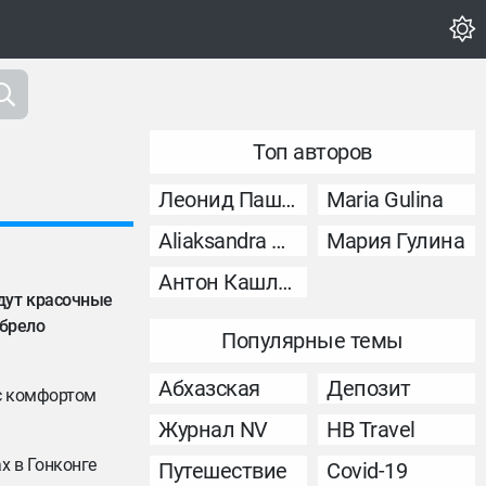
Топ авторов
Леонид Пашковский
Maria Gulina
Aliaksandra Murashka
Мария Гулина
Антон Кашликов
 ждут красочные
обрело
Популярные темы
Абхазская
Депозит
 с комфортом
Журнал NV
НВ Travel
х в Гонконге
Путешествие
Covid-19