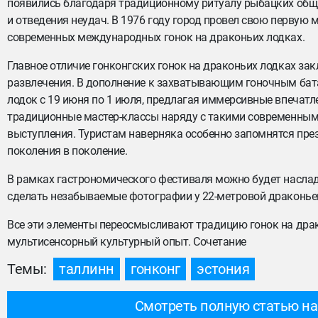
появились благодаря традиционному ритуалу рыбацких общи
и отведения неудач. В 1976 году город провел свою первую
современных международных гонок на драконьих лодках.
Главное отличие гонконгских гонок на драконьих лодках зак
развлечения. В дополнение к захватывающим гоночным бата
лодок с 19 июня по 1 июля, предлагая иммерсивные впечатл
традиционные мастер-классы наряду с такими современными
выступления. Туристам наверняка особенно запомнятся пре
поколения в поколение.
В рамках гастрономического фестиваля можно будет наслад
сделать незабываемые фотографии у 22-метровой драконьей
Все эти элементы переосмысливают традицию гонок на драк
мультисенсорный культурный опыт. Сочетание
Темы:
таллинн
гонконг
эстония
Смотреть полную статью на 