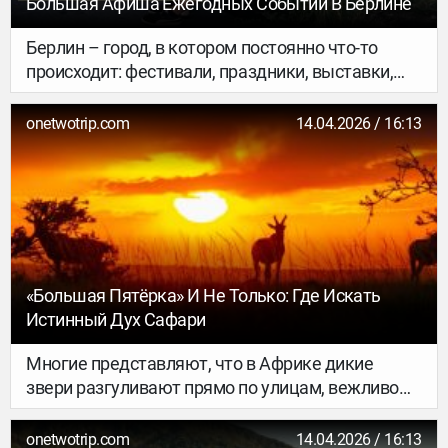
Большая Афиша Ежегодных Событий В Берлине
Берлин – город, в котором постоянно что-то
происходит: фестивали, праздники, выставки,
рейвы, парады… Даже местные не успевают (да
и не пытаются) уследить за всеми событиями и о
onetwotrip.com
14.04.2026 / 16:13
многих из них узнают постфактум. Ты, конечно,
можешь положиться на волю судьбы – и Берлин
точно не даст тебе соскучиться. Но для тех, кто
предпочитает планировать поездку заранее,
основательница B LONG Berlin Яна Козюля
подготовила календарь самых интересных
ежегодных событий Берлина и краткий экскурс
«Большая Пятёрка» И Не Только: Где Искать
в их историю – для лучшего понимания, чем
Истинный Дух Сафари
живет и дышит этот город.
Многие представляют, что в Африке дикие
звери разгуливают прямо по улицам, вежливо
кланяясь прохожим. В реальности всё иначе:
цивилизация накрыла континент настолько, что
onetwotrip.com
14.04.2026 / 16:13