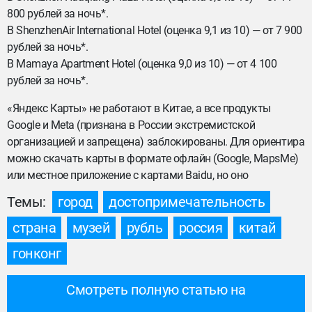
800 рублей за ночь*.
В ShenzhenAir International Hotel (оценка 9,1 из 10) — от 7 900
рублей за ночь*.
В Mamaya Apartment Hotel (оценка 9,0 из 10) — от 4 100
рублей за ночь*.
«Яндекс Карты» не работают в Китае, а все продукты
Google и Meta (признана в России экстремистской
организацией и запрещена) заблокированы. Для ориентира
можно скачать карты в формате офлайн (Google, MapsMe)
или местное приложение с картами Baidu, но оно
Темы:
город
достопримечательность
страна
музей
рубль
россия
китай
гонконг
Смотреть полную статью на