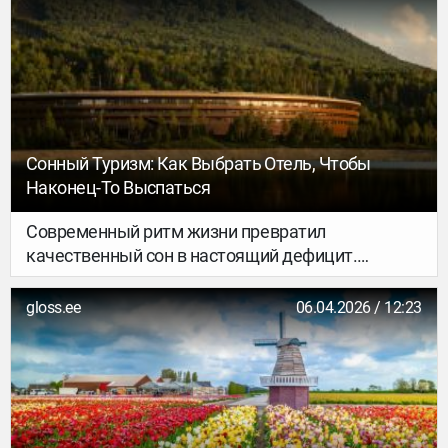
встретить слона или жирафа в центре города —
задача из разряда фантастики. Чтобы увидеть
природу такой, какой её описывал Киплинг или
показывали в «Короле Льве», нужно знать
правильные места.
Сонный Туризм: Как Выбрать Отель, Чтобы
Наконец-То Выспаться
Современный ритм жизни превратил
качественный сон в настоящий дефицит.
Постоянные уведомления в смартфонах,
световой шум мегаполисов и бесконечный
gloss.ee
06.04.2026 / 12:23
список дел приводят к тому, что обычного
отпуска уже недостаточно для восстановления.
В ответ на этот запрос сформировалось целое
направление — сонный туризм.