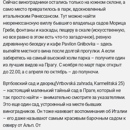
Сейчас виноградники остались только на южном склоне, а
само место превратилось в парк, вдохновленный
итальянским Ренессансом. Тут можно найти
неоренессансную виллу бывшего владельца садов Морица
Гребе, фонтаны и каскады, пещеру в скале (искусственную,
но все равно в этом есть что-то загадочное), резную
деревянную беседку и кафе Pavilon Grébovka – здесь
выпейте местного вина после долгой прогулки. А если
заберетесь на самый высокий холм парка – получите один
из лучших видов на Прагу. С ноября по март парк открыт
до 22.00, а с апреля по октябрь – до полуночи.
Вртбовский сад и дворец(Vrtbovská zahrada, Karmelitská 25)
– настоящий маленький тайный сад в Праге, который не
так просто найти – внимательно смотрите за указателями.
Это еще один сад, устроенный на месте бывших
виноградников. Он тоже навевает воспоминания об Италии
– его даже называют самым красивым барочным садом к
северу от Альп. От