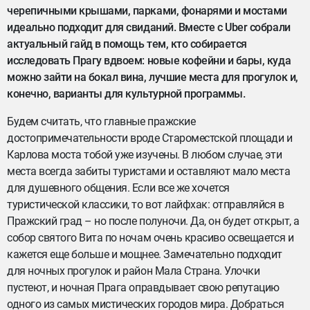
черепичными крышами, парками, фонарями и мостами
идеально подходит для свиданий. Вместе с Uber cобрали
актуальный гайд в помощь тем, кто собирается
исследовать Прагу вдвоем: новые кофейни и бары, куда
можно зайти на бокал вина, лучшие места для прогулок и,
конечно, варианты для культурной программы.
Будем считать, что главные пражские
достопримечательности вроде Староместской площади и
Карлова моста тобой уже изучены. В любом случае, эти
места всегда забиты туристами и оставляют мало места
для душевного общения. Если все же хочется
туристической классики, то вот лайфхак: отправляйся в
Пражский град – но после полуночи. Да, он будет открыт, а
собор святого Вита по ночам очень красиво освещается и
кажется еще больше и мощнее. Замечательно подходит
для ночных прогулок и район Мала Страна. Улочки
пустеют, и ночная Прага оправдывает свою репутацию
одного из самых мистических городов мира. Добраться