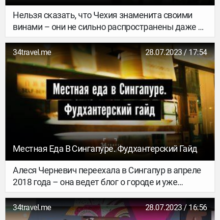
Нельзя сказать, что Чехия знаменита своими
винами – они не сильно распространены даже в
соседних странах. При этом Моравия –
достаточно известный винодельческий регион
34travel.me
28.07.2023 / 17:54
Чехии и настоящий плацдарм для знакомства с
историей и культурой страны. Исторически так
сложилось, что со времен древнего государства
Великой Моравии на этой территории успели
побывать словаки и венгры, немцы, австрийцы,
поляки – и каждая из этих наций вносила свой
вклад в становление этой области как
винодельческой в том числе.
Местная Еда В Сингапуре. Фудхантерский Гайд
Алеся Черневич переехала в Сингапур в апреле
2018 года – она ведет блог о городе и уже
рассказывала нам о том, как в нем устроена
жизнь и туристический бизнес. В этом выпуске –
34travel.me
28.07.2023 / 16:56
подробный и проверенный фудхантерский гайд.