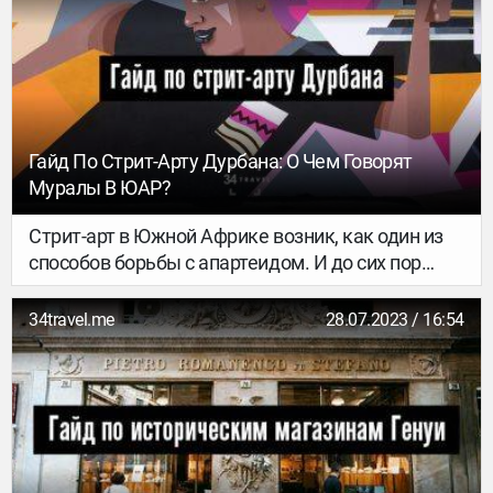
Гайд По Стрит-Арту Дурбана: О Чем Говорят
Муралы В ЮАР?
Стрит-арт в Южной Африке возник, как один из
способов борьбы с апартеидом. И до сих пор
проблема равенства прав черного и белого
населения и память об апартеиде остаются
34travel.me
28.07.2023 / 16:54
центральными темами местных муралов.
Однако в Дурбане – главном курортном городе
ЮАР – появляется все больше уличных
художников, старающихся своими творениями
скрасить не самый радужный
южноафриканский быт и сделать депрессивные