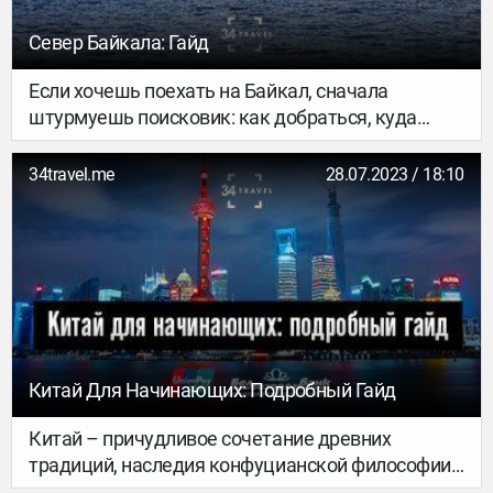
направление, заходи на сайт любимого
лоукостера и бронируй билеты. Собрали инфу о
Север Байкала: Гайд
курортах в разных странах: от Швейцарии и
Франции до Грузии и Болгарии.
Если хочешь поехать на Байкал, сначала
штурмуешь поисковик: как добраться, куда
ехать, что смотреть. Первые ссылки приведут
тебя к одному решению: ехать в Иркутск, а
34travel.me
28.07.2023 / 18:10
оттуда на остров Ольхон. Это юг Байкала,
который уже переполнен туристами. Мало кто
знает, что стоит ехать и на север Байкала.
Рассказываем все подробности.
Китай Для Начинающих: Подробный Гайд
Китай – причудливое сочетание древних
традиций, наследия конфуцианской философии,
следов авторитарного режима, коммунизма и