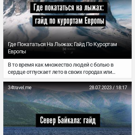
Где Покататься На Лыжах: Гайд По Курортам
Европы
В то время как множество людей с болью в
сердце отпускает лето в своих городах или
впопыхах ловит последнее тепло бархатного
сезона, просыпается энтузиазм другой части
34travel.me
28.07.2023 / 18:17
сообщества – лыжников. Лыжи могут быть не
только дорогим и элитным отдыхом, но и вполне
бюджетным спортивным развлечением –
особено в чудесную эру лоукостеров, которые
практически телепортируют тебя под склон.
Пролистывай этот гайд, выбирай бюджет,