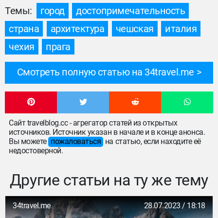
Темы:
город
достопримечательность
страна
архитектура
чешская
италия
чехия
прага
Смотреть полную статью на 34travel.me
Сайт travelblog.cc - агрегатор статей из открытых
источников. Источник указан в начале и в конце анонса.
Вы можете
пожаловаться
на статью, если находите её
недостоверной.
Другие статьи на ту же тему
34travel.me
28.07.2023 / 18:18