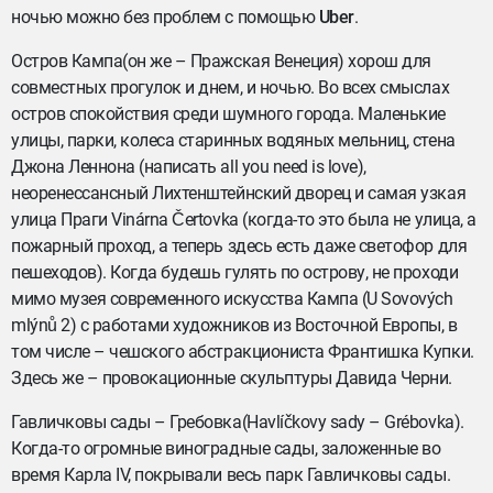
ночью можно без проблем с помощью
Uber
.
Остров Кампа(он же – Пражская Венеция) хорош для
совместных прогулок и днем, и ночью. Во всех смыслах
остров спокойствия среди шумного города. Маленькие
улицы, парки, колеса старинных водяных мельниц, стена
Джона Леннона (написать all you need is love),
неоренессансный Лихтенштейнский дворец и самая узкая
улица Праги Vinárna Čertovka (когда-то это была не улица, а
пожарный проход, а теперь здесь есть даже светофор для
пешеходов). Когда будешь гулять по острову, не проходи
мимо музея современного искусства Кампа (U Sovových
mlýnů 2) с работами художников из Восточной Европы, в
том числе – чешского абстракциониста Франтишка Купки.
Здесь же – провокационные скульптуры Давида Черни.
Гавличковы сады – Гребовка(Havlíčkovy sady – Grébovka).
Когда-то огромные виноградные сады, заложенные во
время Карла IV, покрывали весь парк Гавличковы сады.