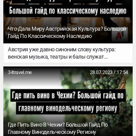
развлекаться.
Что Дала Миру Австрийская Культура? Большой
Гайд По Классическому Наследию
Австрия уже давно синоним слову культура:
венская музыка, театры и балы служат
примером для всего мира. А сколько знакомств
тут можно завести: Моцарт, Штраус, Габсбурги и
34travel.me
28.07.2023 / 17:54
даже Крампус! Чтобы знакомства были
увлекательными и по делу, вместе с компанией
А1 мы собрали для тебя список мест, которые
расскажут все, что тебе надо знать об
австрийской культуре – музеи, архитектура,
музыка, традиции и важные фестивали.
Где Пить Вино В Чехии? Большой Гайд По
Главному Винодельческому Региону