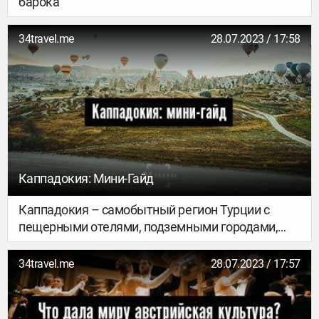
барока
34travel.me
28.07.2023 / 17:58
Каппадокия: Мини-Гайд
Каппадокия – самобытный регион Турции с
пещерными отелями, подземными городами,
полетами на воздушных шарах, своеобразной
едой, хеттским искусством, лыжными походами
34travel.me
28.07.2023 / 17:57
по потухшему вулкану и потрясающими
пейзажами. Рассказываем все подробности о
регионе – как добраться, где жить и чем