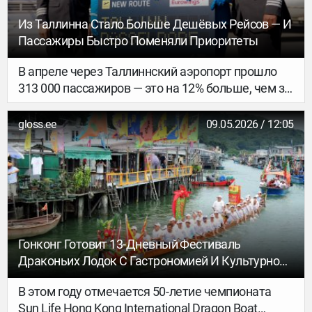
Из Таллинна Стало Больше Дешёвых Рейсов — И
Пассажиры Быстро Поменяли Приоритеты
В апреле через Таллиннский аэропорт прошло
313 000 пассажиров — это на 12% больше, чем за
тот же период годом ранее. Главной причиной
роста стало расширение полётной программы
gloss.ee
09.05.2026 / 12:05
Wizz Air. При этом впервые самым популярным
направлением по числу пассажиров стала
Варшава, обогнав традиционно востребованные
рейсы в Ригу и Хельсинки.
Гонконг Готовит 13-Дневный Фестиваль
Драконьих Лодок С Гастрономией И Культурной
Программой
В этом году отмечается 50-летие чемпионата
Sun Life Hong Kong International Dragon Boat