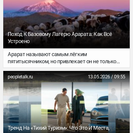
Поход К Базовому Лагерю Арарата: Как Всё
Устроено
Арарат называют самым лёгким
пятитысячником, но привлекает он не только
возможностью на него подняться. У подножия
горы нет сетевых отелей и разнообразной
peopletalk.ru
13.05.2026 / 09:55
туристической инфраструктуры, зато есть
искренний интерес местных и яркий колорит
восточного региона. По склонам разбросаны
горные озёра, самостоятельно гуляют отары
овец. Здесь можно пройти трек к базовому
лагерю, увидеть дворец Исхак-Паши и
прогуляться по паломнической тропе до
Тренд На «тихий Туризм»: Что Это И Места,
предположительного места крушения Ноева