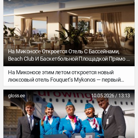
видимости почти не было. Но прогулка на
высоту всё равно удалась, а впереди ждало
главное.
На Миконосе Откроется Отель С Бассейнами,
Beach Club И Баскетбольной Площадкой Прямо В
Скале
На Миконосе этим летом откроется новый
люксовый отель Fouquet’s Mykonos — первый
проект бренда Fouquet’s в Греции. Открытие
запланировано на 27 июня 2026 года. До этого
gloss.ee
10.05.2026 / 13:13
отели сети работали только в Париже, Нью-
Йорке, Куршевеле и Сен-Бартелеми.