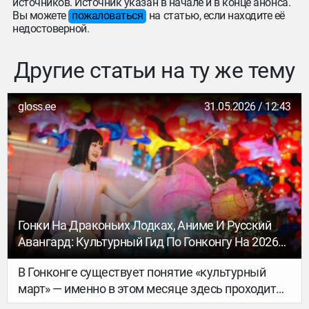
источников. Источник указан в начале и в конце анонса.
Вы можете
пожаловаться
на статью, если находите её
недостоверной.
Другие статьи на ту же тему
gloss.ee
31.05.2026 / 12:43
Гонки На Драконьих Лодках, Аниме И Русский
Авангард: Культурный Гид По Гонконгу На 2026
Год
В Гонконге существует понятие «культурный
март» — именно в этом месяце здесь проходит
Art Basel и целый ряд других значимых событий.