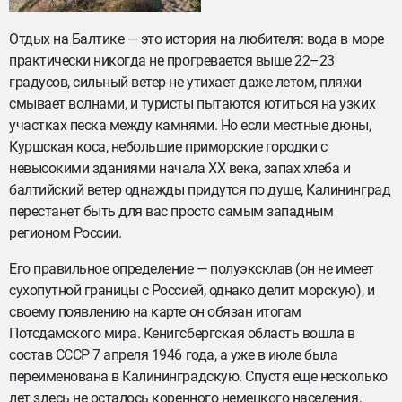
Отдых на Балтике — это история на любителя: вода в море
практически никогда не прогревается выше 22–23
градусов, сильный ветер не утихает даже летом, пляжи
смывает волнами, и туристы пытаются ютиться на узких
участках песка между камнями. Но если местные дюны,
Куршская коса, небольшие приморские городки с
невысокими зданиями начала XX века, запах хлеба и
балтийский ветер однажды придутся по душе, Калининград
перестанет быть для вас просто самым западным
регионом России.
Его правильное определение — полуэксклав (он не имеет
сухопутной границы с Россией, однако делит морскую), и
своему появлению на карте он обязан итогам
Потсдамского мира. Кенигсбергская область вошла в
состав СССР 7 апреля 1946 года, а уже в июле была
переименована в Калининградскую. Спустя еще несколько
лет здесь не осталось коренного немецкого населения,