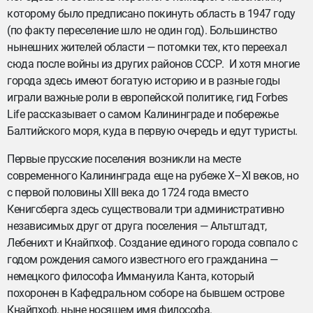
которому было предписано покинуть область в 1947 году
(по факту переселение шло не один год). Большинство
нынешних жителей области — потомки тех, кто переехал
сюда после войны из других районов СССР. И хотя многие
города здесь имеют богатую историю и в разные годы
играли важные роли в европейской политике, гид Forbes
Life рассказывает о самом Калининграде и побережье
Балтийского моря, куда в первую очередь и едут туристы.
Первые прусские поселения возникли на месте
современного Калининграда еще на рубеже Х–XI веков, но
с первой половины XIII века до 1724 года вместо
Кенигсберга здесь существовали три административно
независимых друг от друга поселения — Альтштадт,
Лебенихт и Кнайпхоф. Создание единого города совпало с
годом рождения самого известного его гражданина —
немецкого философа Иммануила Канта, который
похоронен в Кафедральном соборе на бывшем острове
Кнайпхоф, ныне носящем имя философа.