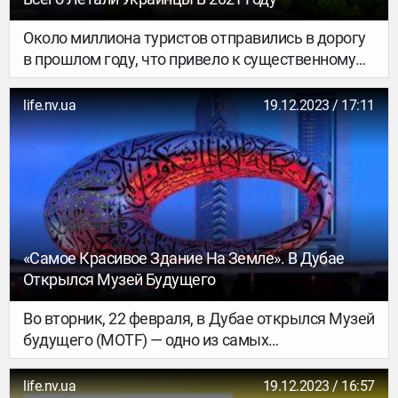
Около миллиона туристов отправились в дорогу
в прошлом году, что привело к существенному
росту общего числа путешествий.
life.nv.ua
19.12.2023 / 17:11
«Самое Красивое Здание На Земле». В Дубае
Открылся Музей Будущего
Во вторник, 22 февраля, в Дубае открылся Музей
будущего (MOTF) — одно из самых
высокотехнологичных и красивых зданий
в стране и мире.
life.nv.ua
19.12.2023 / 16:57