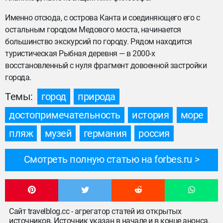
Именно отсюда, с острова Канта и соединяющего его с
остальным городом Медового моста, начинается
большинство экскурсий по городу. Рядом находится
туристическая Рыбная деревня — в 2000-х
восстановленный с нуля фрагмент довоенной застройки
города.
Темы:
город
природа
достопримечательность
история
море
пляж
музей
германия
россия
Смотреть полную статью на forbes.ru
Сайт travelblog.cc - агрегатор статей из открытых
источников. Источник указан в начале и в конце анонса.