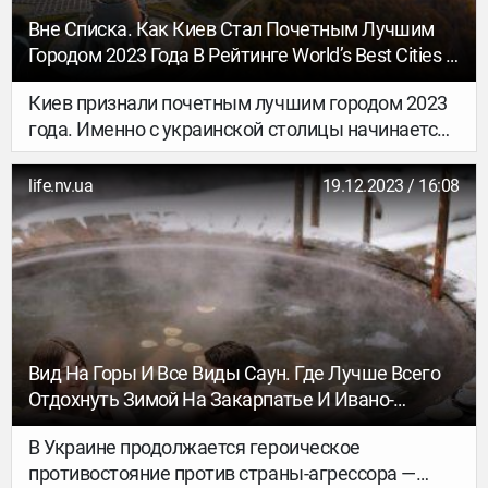
Вне Списка. Как Киев Стал Почетным Лучшим
Городом 2023 Года В Рейтинге World’s Best Cities И
Признан «маяком Мужества И Стойкости»
Киев признали почетным лучшим городом 2023
года. Именно с украинской столицы начинается
ежегодный рейтинг лучших крупных городов
мира World’s Best Cities, составленный
life.nv.ua
19.12.2023 / 16:08
консалтинговым агентством Resonance.
Вид На Горы И Все Виды Саун. Где Лучше Всего
Отдохнуть Зимой На Закарпатье И Ивано-
Франковщине
В Украине продолжается героическое
противостояние против страны-агрессора —