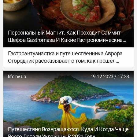
Персональный Магнит. Как Проходит Саммит
Шефов Gastromasa И Какие Гастрономические
Форумы Стоит Посетить
Гастроэнтузиастка и путешественника Аврора
Огородник рассказывает о том, как прошел
последний саммит Gastromasa, чем интересны
подобные мероприятия, и куда стоит поехать
life.nv.ua
19.12.2023 / 17:23
до того, как Gastromasa пройдет в Киеве.
Путешествия Возвращаются. Куда И Когда Чаще
Всего Летали Украинцы В 2021 Году