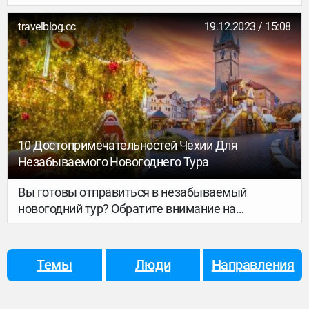
России. Как военным, так и тем, кто держит тыл,
нужен отдых и качественное восстановление.
travelblog.cc
19.12.2023 / 15:08
Рассказываем, как это сделать в самом сердце
Карпат.
10 Достопримечательностей Чехии Для
Незабываемого Новогоднего Тура
Вы готовы отправиться в незабываемый
новогодний тур? Обратите внимание на
очаровательную страну Чехию. Чехия с ее
богатой историей, потрясающей архитектурой и
яркой культурой может многое предложить
Темы
Люди
Направления
путешественникам, ищущим уникальные
впечатления от отдыха. В этом блоге мы
расскажем о: