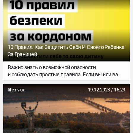
10 Правил. Как Защитить Себя И Своего Ребенка
За Границей
Важно знать о возможной опасности
и соблюдать простые правила. Если вы или ваш
ребенок в опасности — звоните по телефону
местным экстренным службам и обращайтесь
life.nv.ua
19.12.2023 / 16:23
в посольство Украины в стране назначения.