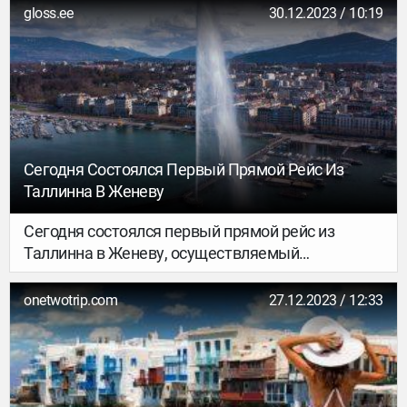
в Киевское Полесье».
gloss.ee
30.12.2023 / 10:19
Сегодня Состоялся Первый Прямой Рейс Из
Таллинна В Женеву
Сегодня состоялся первый прямой рейс из
Таллинна в Женеву, осуществляемый
авиакомпанией airBaltic.
onetwotrip.com
27.12.2023 / 12:33