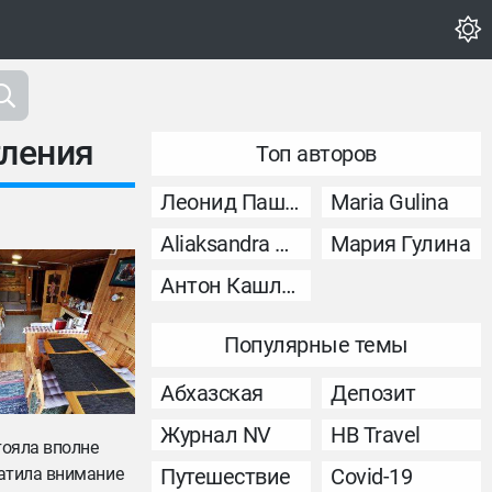
тления
Топ авторов
Леонид Пашковский
Maria Gulina
Aliaksandra Murashka
Мария Гулина
Антон Кашликов
Популярные темы
Абхазская
Депозит
Журнал NV
НВ Travel
тояла вполне
ратила внимание
Путешествие
Covid-19