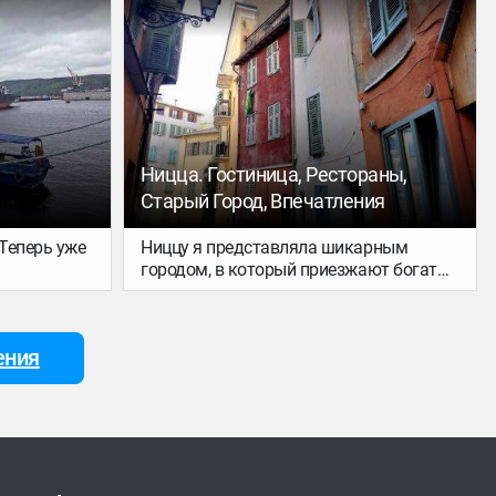
 очень-
в маске, уборка – по вызову, на завтрак
во блюд,
– в масках и тд. Бросили чемоданы. И
пошли знакомиться.
Ницца. Гостиница, Рестораны,
Старый Город, Впечатления
 Теперь уже
Ниццу я представляла шикарным
городом, в который приезжают богатые
люди. В чем-то она, возможно, такая. Я
расскажу о своих впечатлениях.
ения