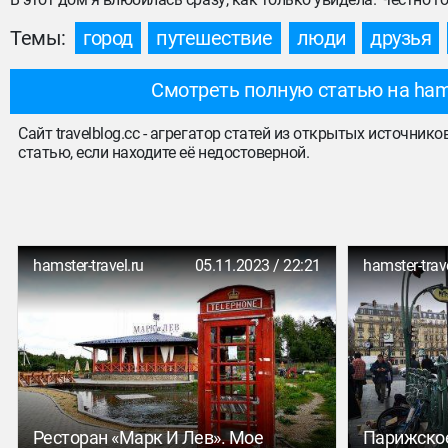
Темы:
город
путешествие
люди
друзья
Смотреть полную статью на hamst
Сайт travelblog.cc - агрегатор статей из открытых источник
статью, если находите её недостоверной.
hamster-travel.ru
05.11.2023 / 22:21
hamster-trave
Ресторан «Марк И Лев». Мое
Парижское