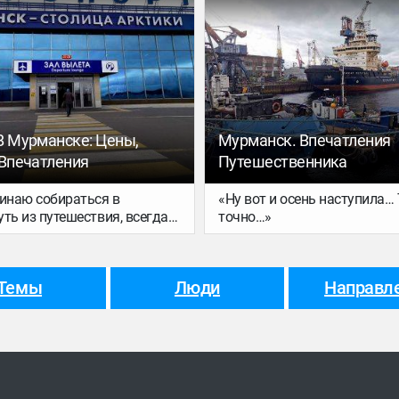
расскажу:)
 Я летела прямым рейсом,
рестораны порадовали меня
ела возможность
очень. Цены, порции, качест
ься с местным аэропортом.
винная карта — все просто
ный и уютный. Там все
великолепно.
ароду немного. И самолетов
оле тоже мало.
В Мурманске: Цены,
Мурманск. Впечатления
 Впечатления
Путешественника
чинаю собираться в
«Ну вот и осень наступила…
ть из путешествия, всегда
точно…»
просом об аэропорте.
м перекусить, есть ли
ь купить что-то из местных
Темы
Люди
Направл
 по каким ценам, что с
 и так далее. На всякий
елюсь своими
ми об аэропорте в
.