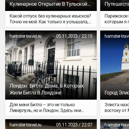
Кулинарное Открытие В Тульской
Путешеств
Области!
Какой отпуск без кулинарных изысков?
Парижское 
Точно не мой. Как только я услышала,
которым я 
что неподалеку от турбазы «Республика
начала пут
Поленово» есть фермерский ресторан, о
снаружи оч
hamster-travel.ru
05.11.2023 / 22:15
hamster-trave
котором исключительно восторженные
центре, на 
отзывы, сразу запланировала визит.
думаю, что 
Внутри – об
Небольшие,
обычные, у
указатели…
Лондон. Битлз. Дома, В Которых
Жили Битлз В Лондоне
Город Элис
Для меня Битлз – это не только
Элиста нахо
Ливерпуль, но и Лондон. Здесь они
востоку от
жили, творили, здесь они женились и
менее двух 
разводились, здесь появлялись на свет
дешевых. Н
hamster-travel.ru
05.11.2023 / 22:07
hamster-trave
их дети. Здесь группа переживала свои
обходными 