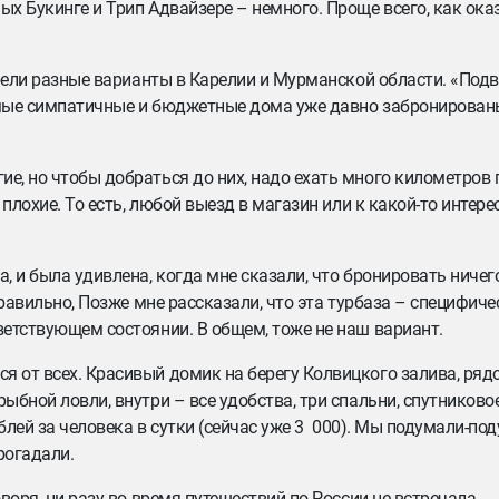
ых Букинге и Трип Адвайзере – немного. Проще всего, как оказ
отрели разные варианты в Карелии и Мурманской области. «По
амые симпатичные и бюджетные дома уже давно забронированы.
е, но чтобы добраться до них, надо ехать много километров 
 плохие. То есть, любой выезд в магазин или к какой-то интере
, и была удивлена, когда мне сказали, что бронировать ничего
правильно, Позже мне рассказали, что эта турбаза – специфиче
ветствующем состоянии. В общем, тоже не наш вариант.
я от всех. Красивый домик на берегу Колвицкого залива, рядо
ыбной ловли, внутри – все удобства, три спальни, спутниково
ублей за человека в сутки (сейчас уже 3 000). Мы подумали-под
рогадали.
оворя, ни разу во время путешествий по России не встречала