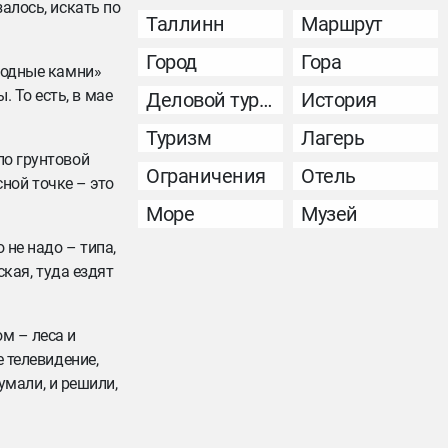
алось, искать по
Таллинн
Маршрут
Город
Гора
дводные камни»
 То есть, в мае
Деловой туризм
История
Туризм
Лагерь
по грунтовой
Ограничения
Отель
сной точке – это
Море
Музей
 не надо – типа,
ская, туда ездят
м – леса и
е телевидение,
умали, и решили,