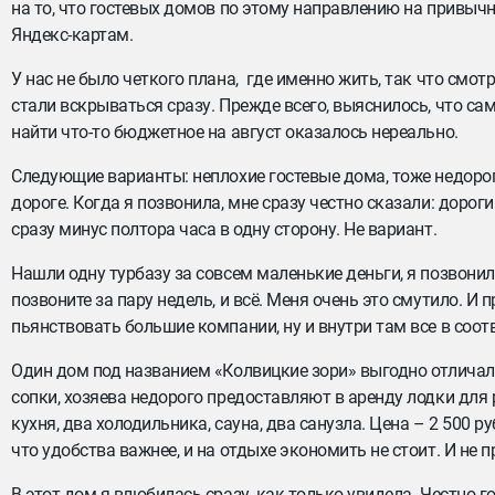
на то, что гостевых домов по этому направлению на привычн
Яндекс-картам.
У нас не было четкого плана, где именно жить, так что см
стали вскрываться сразу. Прежде всего, выяснилось, что с
найти что-то бюджетное на август оказалось нереально.
Следующие варианты: неплохие гостевые дома, тоже недороги
дороге. Когда я позвонила, мне сразу честно сказали: дороги
сразу минус полтора часа в одну сторону. Не вариант.
Нашли одну турбазу за совсем маленькие деньги, я позвонила
позвоните за пару недель, и всё. Меня очень это смутило. И 
пьянствовать большие компании, ну и внутри там все в соот
Один дом под названием «Колвицкие зори» выгодно отличалс
сопки, хозяева недорого предоставляют в аренду лодки для р
кухня, два холодильника, сауна, два санузла. Цена – 2 500 р
что удобства важнее, и на отдыхе экономить не стоит. И не п
В этот дом я влюбилась сразу, как только увидела. Честно г