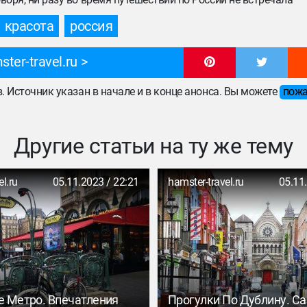
красота
россия
er-travel.ru
ов. Источник указан в начале и в конце анонса. Вы можете
пожа
Другие статьи на ту же тему
l.ru
05.11.2023 / 22:21
hamster-travel.ru
05.11
 Метро. Впечатления
Прогулки По Дублину. С