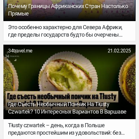
Почему Границы Африканских Стран Настолько
Прямые
Это особенно характерно для Севера Африки,
где пределы государств будто бы очерчены
линейкой. Всё дело в особенностях развития
континента и его географических условиях…
34travel.me
21.02.2025
Где Съесть Необычный Пончик На Tłusty
Czwartek? 10 Интересных Вариантов В Варшаве
Tłusty czwartek – день, когда в Польше
предаются простейшим из удовольствий: без