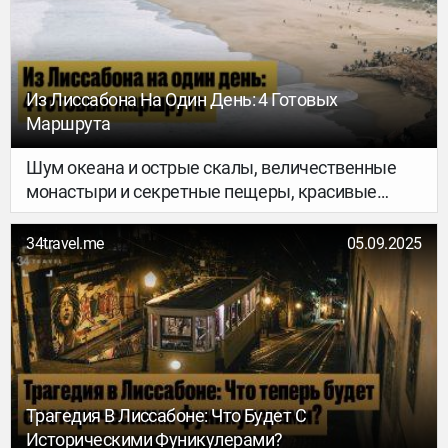
Из Лиссабона На Один День: 4 Готовых
Маршрута
Шум океана и острые скалы, величественные
монастыри и секретные пещеры, красивые
места для созерцания и адреналиновые
хайкинги – едем в большой трип на север от
34travel.me
05.09.2025
Лиссабона. В этом материале – четыре идеи для
поездок: отправляйся в путешествие по
готовому маршруту или комбинируй
заинтересовавшие тебя локации на свой вкус. В
любом случае тебя ждет много прекрасных
открытий.
Трагедия В Лиссабоне: Что Будет С
Историческими Фуникулерами?