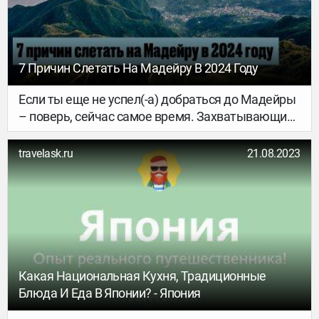
7 Причин Слетать На Мадейру В 2024 Году
Если ты еще не успел(-а) добраться до Мадейры
– поверь, сейчас самое время. Захватывающие
дух пейзажи, вечный праздник и отличная
погода круглый год – рассказываем, почему
travelask.ru
21.08.2023
стоит посетить португальский остров.
Какая Национальная Кухня, Традиционные
Блюда И Еда В Японии? - Япония