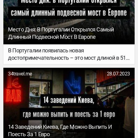
тонкостями португальской жизни.
Место Дня: В Португалии Открылся Самый
Длинный Подвесной Мост В Европе
В Португалии появилась новая
достопримечательность – это мост длиной в 516
метров, который соединяет два холма со
скалами в геопарке Арока на севере Португалии.
34travel.me
28.07.2023
14 Заведений Киева, Где Можно Выпить И
Поесть За 1 Евро