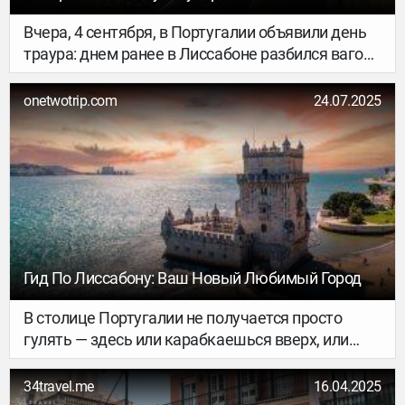
Вчера, 4 сентября, в Португалии объявили день
траура: днем ранее в Лиссабоне разбился вагон
фуникулера Elevador da Glória, одного из самых
узнаваемых символов города. 17 человек
onetwotrip.com
24.07.2025
погибли, еще несколько сильно пострадали – в
основном туристы из разных стран. Все
фуникулеры в городе временно остановили;
власти, прокуратура, полиция и транспортные
ведомства проводят расследование – что
случилось? И что теперь будет с другими
историческими фуникулерами Лиссабона?
Гид По Лиссабону: Ваш Новый Любимый Город
В столице Португалии не получается просто
гулять — здесь или карабкаешься вверх, или
скатываешься вниз. Старый трамвай скрипит по
булыжникам, солнце отражается от белых стен и
34travel.me
16.04.2025
синих плиток, в переулках пахнет жареными