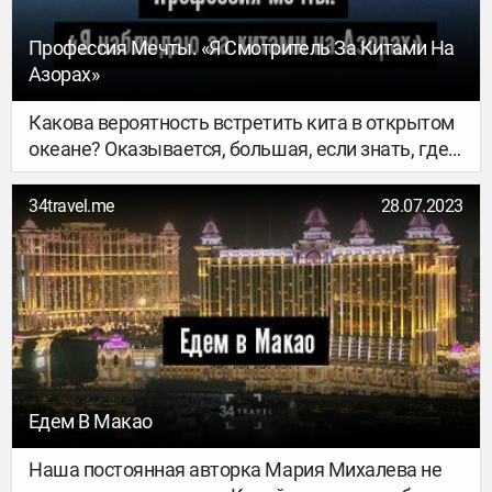
Профессия Мечты. «Я Смотритель За Китами На
Азорах»
Какова вероятность встретить кита в открытом
океане? Оказывается, большая, если знать, где и
как искать. Ребята из проекта HIDRoad
поговорили с Рикардо Карвалью –
34travel.me
28.07.2023
португальским вейлспоттером, чья работа
состоит в ежедневном наблюдении за китами в
бинокль.
Едем В Макао
Наша постоянная авторка Мария Михалева не