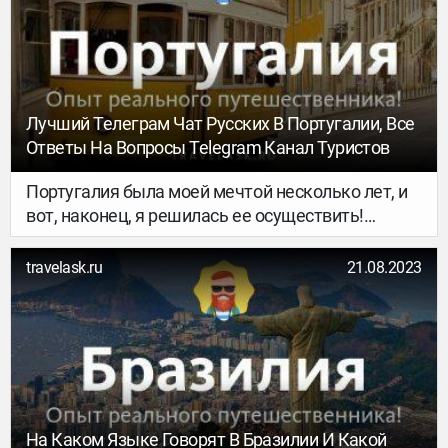
корпорация BLS International. Она обслуживает
не только сервисно-консультационную службу в
столице РФ, но и визовый центр Португалии в
Санкт-Петербурге, Казани, Ростове-на-Дону и
других городах страны.
Лучший Телеграм Чат Русских В Португалии, Все
Ответы На Вопросы Telegram Канал Туристов
Португалия была моей мечтой несколько лет, и
вот, наконец, я решилась ее осуществить!
Поехать я захотела одна, самостоятельно
составив маршрут и продумав все детали. Это
travelask.ru
21.08.2023
оказалось непросто! Мне посчастливилось найти
специальный Телеграм-канал, посвященный
путешествиям и жизни в Португалии, там
русские туристы и ребята, переехавшие на ПМЖ,
отвечают на популярные вопросы и помогают
тем, кто собирается в путешествие!
На Каком Языке Говорят В Бразилии И Какой