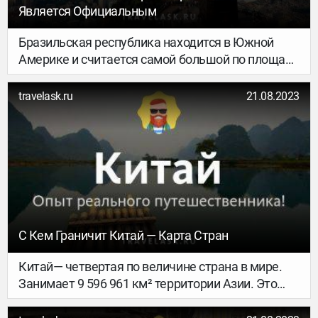
Является Официальным
Бразильская республика находится в Южной
Америке и считается самой большой по площади
и количеству жителей на всем континенте. Здесь
насчитывается около 215 миллионов человек.
travelask.ru
21.08.2023
Население страны многонационально, большую
часть его представляют бразильцы различного
происхождения: европейского, азиатского,
африканского. Также на территории государства
проживают коренные жители Южной Америки —
индейцы. Сегодня вы узнаете, на каком языке
говорят в Бразилии, какой считается
официальным, а также о судьбе диалектов
С Кем Граничит Китай — Карта Стран
аборигенов этого материка.
Китай— четвертая по величине страна в мире.
Занимает 9 596 961 км² территории Азии. Это
гораздо больше, чем площадь целого материка
Австралия. Столица Китая — Пекин, крупнейший