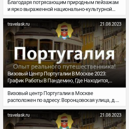
Благодаря потрясающим природным пейзажам
и ярко выраженной национально-культурной
специфике, Япония - место, которое следует
посетить хотя бы раз в жизни. Этот
travelask.ru
21.08.2023
восточноазиатский остров также является
родиной некоторых восхитительных на вкус и
свежеприготовленных блюд.
Визовый Центр Португалии В Москве 2023:
График Работы В Пандемию, Где Находится,
Когда Открывается
Визовый центр Португалии в Москве
расположен по адресу: Воронцовская улица, д.
20, подъезд 7, на 1-м этаже здания Spectra.
Посредником между российскими гражданами и
travelask.ru
21.08.2023
португальским Посольством в обработке
документов на визы выступает международная