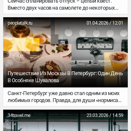
Сейчас спланировать отпуск – целый квест.
Вместо двух часов на самолете до некоторых
стран приходится добираться больше суток с
несколькими пересадками. Однако это не повод
peopletalk.ru
01.04.2026 / 12:01
отказываться от изучения
достопримечательностей и солнечных курортов.
Путешествие Из Москвы В Петербург: Один День
В Особняке Шувалова
Санкт-Петербург уже давно стал одним из моих
любимых городов. Правда, для души «нормиса»
он иногда кажется слишком экстравагантным (в
хорошем смысле слова, конечно же). Но
34travel.me
23.03.2026 / 14:59
приехать сюда хотя бы раз в год, чтобы
почувствовать себя где-то между страницами