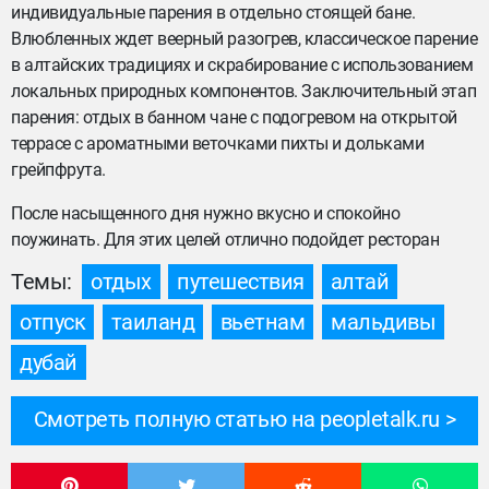
индивидуальные парения в отдельно стоящей бане.
Влюбленных ждет веерный разогрев, классическое парение
в алтайских традициях и скрабирование с использованием
локальных природных компонентов. Заключительный этап
парения: отдых в банном чане с подогревом на открытой
террасе с ароматными веточками пихты и дольками
грейпфрута.
После насыщенного дня нужно вкусно и спокойно
поужинать. Для этих целей отлично подойдет ресторан
Темы:
отдых
путешествия
алтай
отпуск
таиланд
вьетнам
мальдивы
дубай
Смотреть полную статью на peopletalk.ru