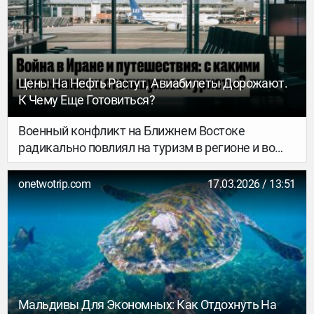
«Преступления и наказания», всегда хочется. В
этот раз мое путешествие было совсем
необычным, потому что оказалась я в особняке
Андрея Шувалова.
Цены На Нефть Растут, Авиабилеты Дорожают.
К Чему Еще Готовиться?
Военный конфликт на Ближнем Востоке
радикально повлиял на туризм в регионе и во
всем мире: авиакомпании отменяют рейсы и
корректируют условия программ лояльности,
onetwotrip.com
17.03.2026 / 13:51
цены на билеты растут, перевозчики добавляют
больше перелетов в альтернативные
направления. Рассказываем, что изменилось
тревел-сфере.
Мальдивы Для Экономных: Как Отдохнуть На