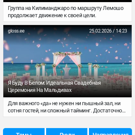
В Баранко - GEKKON.CLUB ТУР
Группа на Килиманджаро по маршруту Лемошо
продолжает движение к своей цели.
gloss.ee
25.02.2026 / 14:23
Я Буду В Белом: Идеальная Свадебная
Церемония На Мальдивах
Для важного «да» не нужен ни пышный зал, ни
сотня гостей, ни сложный тайминг. Достаточно
океана, теплого ветра и своего человека рядом.
Главный плюс свадебной церемонии на
Мальдивах в том, что все лишнее исчезает,