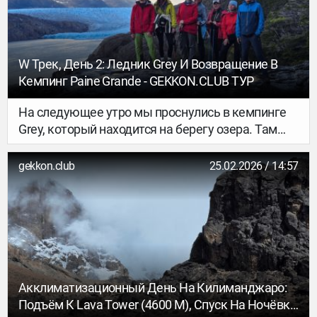
W Трек, День 2: Ледник Grey И Возвращение В
Кемпинг Paine Grande - GEKKON.CLUB ТУР
На следующее утро мы проснулись в кемпинге
Grey, который находится на берегу озера. Там
есть два варианта смотровых площадок: —
первая совсем рядом с кемпингом — минут 15
gekkon.club
25.02.2026 / 14:57
пешком, но ледник оттуда довольно далеко; —
вторая — примерно в 3,5 км, зато можно дойти
почти до самого ледника.
Акклиматизационный День На Килиманджаро:
Подъём К Lava Tower (4600 М), Спуск На Ночёвку