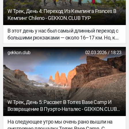
авиаперелеты, расходы на проживание и другие
необходимые затраты компенсирует страховка.
W Трек, День 4: Переход Из Кемпинга Frances В
Финансовую компенсацию также пообещало
Кемпинг Chileno - GEKKON.CLUB ТУР
правительство Объединенных Арабских
Эмиратов.
В этот день у нас был самый длинный переход с
большими рюкзаками — около 16–17 км. Но, к
счастью, маршрут довольно пологий: без
больших наборов и сбросов высоты, поэтому
gekkon.club
02.03.2026 / 18:23
шлось не так тяжело.
W Трек, День 5: Рассвет В Torres Base Camp И
Возвращение В Пуэрто-Наталес - GEKKON.CLUB
ТУР
На следующее утро мы очень рано вышли на
смотровую площадку Torres Base Camp. С