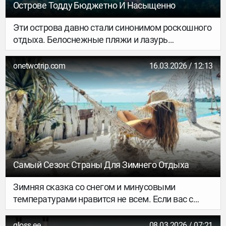
Острове Тодду Бюджетно И Насыщенно
Эти острова давно стали синонимом роскошного
отдыха. Белоснежные пляжи и лазурь
Индийского океана манят путешественников со
всего мира, но высокие цены часто становятся
onetwotrip.com
16.03.2026 / 12:13
главной преградой для отпуска мечты.
Самый Сезон: Страны Для Зимнего Отдыха
Зимняя сказка со снегом и минусовыми
температурами нравится не всем. Если вас с
ноября начинает неудержимо тянуть к солнцу и
морю, мы точно знаем, куда нужно ехать, а в
gloss.ee
08.03.2026 / 07:21