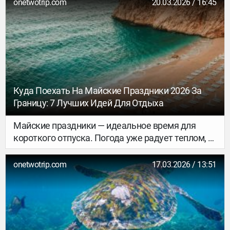
людьми. Сезон здесь начинается в начале
onetwotrip.com
20.03.2026 / 16:45
апреля — именно в это время регион входит в
привычный ритм.
Куда Поехать На Майские Праздники 2026 За
Границу: 7 Лучших Идей Для Отдыха
Майские праздники — идеальное время для
короткого отпуска. Погода уже радует теплом, а
наплыв туристов и высокие летние цены ещё не
так заметны. Если вы думаете, куда поехать на
onetwotrip.com
17.03.2026 / 13:51
майские праздники 2026 за границу, мы
подготовили список из семи проверенных
направлений, где ваш отдых пройдёт
максимально комфортно.