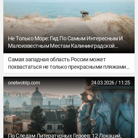
вулканы, белоснежные скалы из пемзы,
пенистые волны по несколько метров в высоту,
разноцветные реки кипятка и пляжи с
магнитным песком.
Не Только Море: Гид По Самым Интересным И
Малоизвестным Местам Калининградской
Области
Самая западная область России может
похвастаться не только прекрасными пляжами и
уютными курортными городками, но и
множеством исторических памятников и
onetwotrip.com
24.03.2026 / 11:25
удивительных природных уголков,
разбросанных по её территории. Приглашаем
вас в путешествие по малоизвестным местам
Калининградской области.
По Следам Литературных Героев: 12 Локаций,