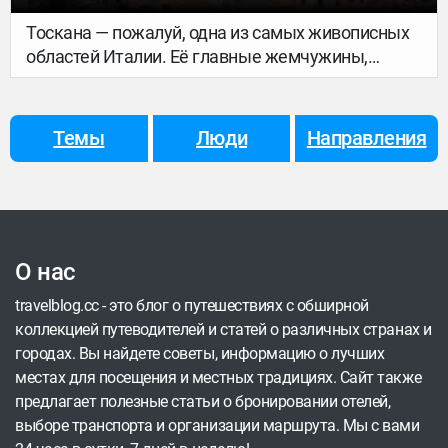
Тоскана — пожалуй, одна из самых живописных
областей Италии. Её главные жемчужины,
Флоренция и Пиза, хорошо известны туристам.
Но мы расскажем вам о не столь популярных
местах — хотя и не менее интересных. Это
Темы
Люди
Направления
маленькие старинные городки, большинство из
которых находится на вершинах холмов.
О нас
travelblog.cc - это блог о путешествиях с обширной
коллекцией путеводителей и статей о различных странах и
городах. Вы найдете советы, информацию о лучших
местах для посещения и местных традициях. Сайт также
предлагает полезные статьи о бронировании отелей,
выборе транспорта и организации маршрута. Мы с вами