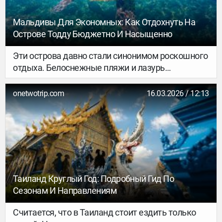
Мальдивы Для Экономных: Как Отдохнуть На
Острове Тодду Бюджетно И Насыщенно
Эти острова давно стали синонимом роскошного
отдыха. Белоснежные пляжи и лазурь
Индийского океана манят путешественников со
всего мира, но высокие цены часто становятся
onetwotrip.com
16.03.2026 / 12:13
главной преградой для отпуска мечты.
Таиланд Круглый Год: Подробный Гид По
Сезонам И Направлениям
Считается, что в Таиланд стоит ездить только