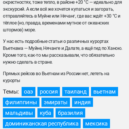
окрестностях, тоже тепло, в районе +20 °C — идеально для
экскурсий. А если всё же хочется купаться и загорать,
отправляйтесь в Муйне или Нячанг, где вас ждёт +30 °C и
тёплое (но, правда, временами мутное от океанских
штормов) море.
У нас есть подробные статьи о различных курортах
Вьетнама — Муйне, Нячанге и Далате, а ещё гид по Ханою.
Кроме того, как-то мы рассказывали, что обязательно
нужно сделать в стране.
Прямых рейсов во Вьетнам из России нет, лететь на
курорты
Темы:
оаэ
россия
таиланд
вьетнам
филиппины
эмираты
индия
мальдивы
куба
бразилия
доминиканская республика
мексика