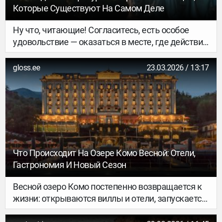
Которые Существуют На Самом Деле
Ну что, читающие! Согласитесь, есть особое
удовольствие — оказаться в месте, где действие
любимой книги происходит по реальным
координатам. Пятигорск, Петербург, Стамбул
gloss.ee
23.03.2026 / 13:17
или Дублин — все эти города исхожены
литературными героями. Вполне себе
альтернатива классическим путеводителям!
Что Происходит На Озере Комо Весной: Отели,
Гастрономия И Новый Сезон
Весной озеро Комо постепенно возвращается к
жизни: открываются виллы и отели, запускается
навигация, набережные снова наполняются