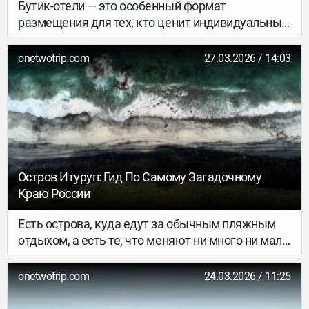
Бутик-отели — это особенный формат
размещения для тех, кто ценит индивидуальный
подход, уникальный дизайн и камерную
атмосферу. В отличие от крупных сетевых
onetwotrip.com
27.03.2026 / 14:03
гостиниц, такие места предлагают
эксклюзивный сервис и неповторимый стиль,
часто располагаясь в исторических зданиях или
живописных уголках. Если вы ищете место, где
каждая деталь продумана до мелочей, наша
подборка поможет вам определиться с
выбором.
Остров Итуруп: Гид По Самому Загадочному
Краю России
Есть острова, куда едут за обычным пляжным
отдыхом, а есть те, что меняют ни много ни мало
представление о мире. Итуруп — из второй
категории. Оказавшись здесь, не сразу
onetwotrip.com
24.03.2026 / 11:25
понимаешь, где заканчивается земля и
начинается океан. Вокруг — дымящиеся