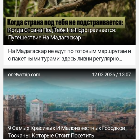
Когда Страна Под Тебя Не Подстраивается:
Путешествие На Мадагаскар
На Мадагаскар не едут по готовым маршрутам и
с пакетными турами: здесь ливни регулярно
размывают дороги, логистика нарушается, а с
местными нужно договариваться без
onetwotrip.com
12.03.2026 / 13:07
английского языка. Путешественница Алиса
Головченко (Instagram) побывала на острове и
рассказала, чему он её научил.
9 Самых Красивых И Малоизвестных Городков
Тосканы, Которые Стоит Посетить