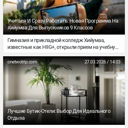
Учиться И Сразу Работать: Новая Программа На
Хийумаа Для Выпускников 9 Классов
Гимназия и прикладной колледж Хийумаа,
известные как HIIG+, открыли прием на учебную
программу профессионального среднего
образования в области туристических услуг для
onetwotrip.com
27.03.2026 / 14:03
выпускников основной школы – в дополнение к
гимназическому обучению. Учащиеся смогут
выбрать одно из двух направлений:
обслуживание в сфере туризма впечатлений или
организация мероприятий.
Лучшие Бутик-Отели: Выбор Для Идеального
Отдыха