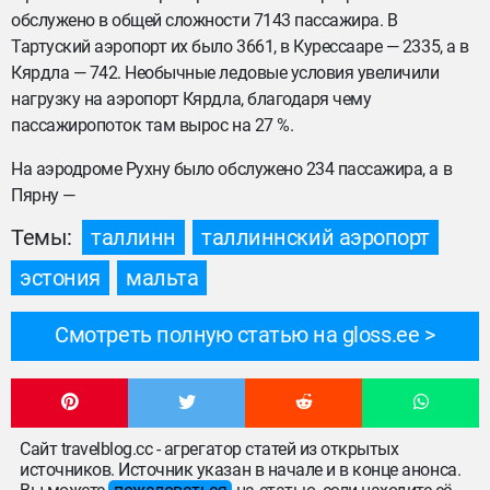
обслужено в общей сложности 7143 пассажира. В
Тартуский аэропорт их было 3661, в Курессааре — 2335, а в
Кярдла — 742. Необычные ледовые условия увеличили
нагрузку на аэропорт Кярдла, благодаря чему
пассажиропоток там вырос на 27 %.
На аэродроме Рухну было обслужено 234 пассажира, а в
Пярну —
Темы:
таллинн
таллиннский аэропорт
эстония
мальта
Смотреть полную статью на gloss.ee
Сайт travelblog.cc - агрегатор статей из открытых
источников. Источник указан в начале и в конце анонса.