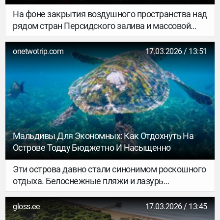
На фоне закрытия воздушного пространства над
рядом стран Персидского залива и массовой
отмены рейсов через ближневосточные хабы
авиакомпании начали менять ценовую политику
onetwotrip.com
17.03.2026 / 13:51
на март.
Мальдивы Для Экономных: Как Отдохнуть На
Острове Тодду Бюджетно И Насыщенно
Эти острова давно стали синонимом роскошного
отдыха. Белоснежные пляжи и лазурь
Индийского океана манят путешественников со
всего мира, но высокие цены часто становятся
gloss.ee
17.03.2026 / 13:45
главной преградой для отпуска мечты.