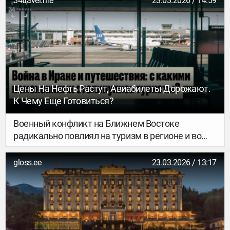
34travel.me
23.03.2026 / 14:59
новых направлений: Афины, Дюссельдорф,
Гданьск, Гамбург, Рим, Тирана, Варшава и Вена.
Цены На Нефть Растут, Авиабилеты Дорожают.
К Чему Еще Готовиться?
Военный конфликт на Ближнем Востоке
радикально повлиял на туризм в регионе и во
всем мире: авиакомпании отменяют рейсы и
корректируют условия программ лояльности,
gloss.ee
23.03.2026 / 13:17
цены на билеты растут, перевозчики добавляют
больше перелетов в альтернативные
направления. Рассказываем, что изменилось
тревел-сфере.