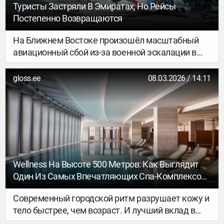
побережья Красного моря.
Туристы Застряли В Эмиратах, Но Рейсы
Постепенно Возвращаются
На Ближнем Востоке произошёл масштабный
авиационный сбой из-за военной эскалации в
регионе.
gloss.ee
08.03.2026 / 14:11
Wellness На Высоте 500 Метров: Как Выглядит
Один Из Самых Впечатляющих Спа-Комплексов
Мира
Современный городской ритм разрушает кожу и
тело быстрее, чем возраст. И лучший вклад в
себя сегодня – это системная забота о здоровье