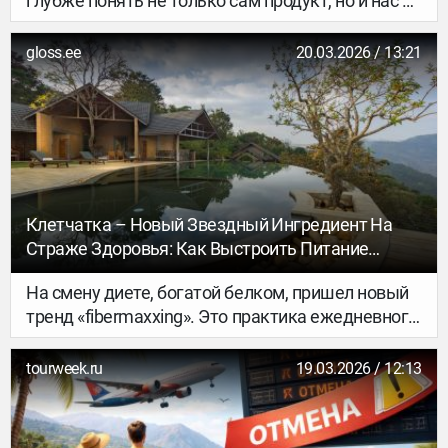
глубже понять не только сам продукт, но и нас —
характер, привычки и принципы команды 211.
gloss.ee
20.03.2026 / 13:21
Клетчатка – Новый Звездный Ингредиент На
Страже Здоровья: Как Выстроить Питание
Правильно В Центре Натуропатии И Йоги
На смену диете, богатой белком, пришел новый
тренд «fibermaxxing». Это практика ежедневного
потребления клетчатки с постепенным
увеличением дозы с 5 до 35 граммов в день для
tourweek.ru
19.03.2026 / 12:13
улучшения здоровья кишечника, чувства
сытости и правильного обмена веществ. В
соцсетях вирусятся рецепты овсянки,