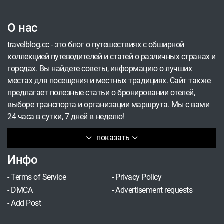
путешествий сохраняется. Отложенные
авиаперелеты, расходы на проживание и другие
О нас
необходимые затраты компенсирует страховка.
Финансовую компенсацию также пообещало
travelblog.cc - это блог о путешествиях с обширной
правительство Объединенных Арабских
коллекцией путеводителей и статей о различных странах и
Эмиратов.
городах. Вы найдете советы, информацию о лучших
местах для посещения и местных традициях. Сайт также
предлагает полезные статьи о бронировании отелей,
выборе транспорта и организации маршрута. Мы с вами
24 часа в сутки, 7 дней в неделю!
показать
Инфо
-
Terms of Service
-
Privacy Policy
-
DMCA
-
Advertisement requests
-
Add Post