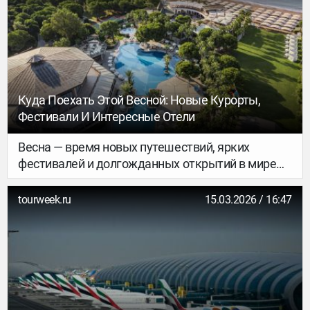
Куда Поехать Этой Весной: Новые Курорты,
Фестивали И Интересные Отели
Весна — время новых путешествий, ярких
фестивалей и долгожданных открытий в мире
туризма и гостеприимства. В разных уголках
мира курорты и отели готовят для гостей
tourweek.ru
15.03.2026 / 16:47
особенные события: от традиционных
праздников и гастрономических фестивалей до
открытия новых роскошных резортов и
программ для перезагрузки после зимы.
Рассказываем о самых интересных новостях
сезона — от Баку и Мальдив до Шотландии и