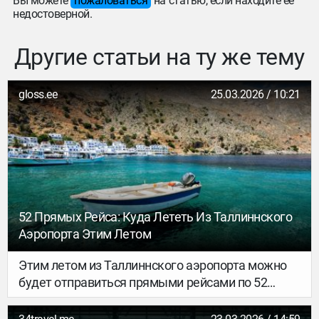
Вы можете
пожаловаться
на статью, если находите её
недостоверной.
Другие статьи на ту же тему
gloss.ee
25.03.2026 / 10:21
52 Прямых Рейса: Куда Лететь Из Таллиннского
Аэропорта Этим Летом
Этим летом из Таллиннского аэропорта можно
будет отправиться прямыми рейсами по 52
направлениям — билетов в продаже на 18%
больше, чем в прошлом году. Добавятся восемь