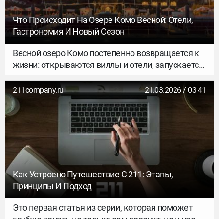
Что Происходит На Озере Комо Весной: Отели,
Гастрономия И Новый Сезон
Весной озеро Комо постепенно возвращается к
жизни: открываются виллы и отели, запускается
навигация, набережные снова наполняются
людьми. Сезон здесь начинается в начале
211company.ru
21.03.2026 / 03:41
апреля — именно в это время регион входит в
привычный ритм.
Как Устроено Путешествие С 211: Этапы,
Принципы И Подход
Это первая статья из серии, которая поможет