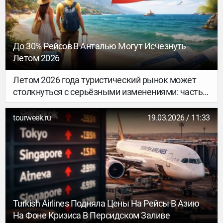
приготовленной с вечера, пудингов из чиа и
блюд с бобовыми – пользователи делятся
креативными способами «максимизировать»
ежедневное потребление клетчатки, часто
До 30% Рейсов В Анталью Могут Исчезнуть
стремясь значительно превысить
Летом 2026
рекомендованную норму в 25 граммов в день
(по данным американского кардиологической
Летом 2026 года туристический рынок может
ассоциации, средний уровень потребления у
столкнуться с серьёзными изменениями: часть
взрослых и детей не превышает 14 граммов).
рейсов в главный курорт Турции — Анталью —
может исчезнуть. Причина связана с
tourweek.ru
19.03.2026 / 11:33
возможными ограничениями для одной из
крупнейших чартерных авиакомпаний России —
AZUR air.
Turkish Airlines Подняла Цены На Рейсы В Азию
На Фоне Кризиса В Персидском Заливе