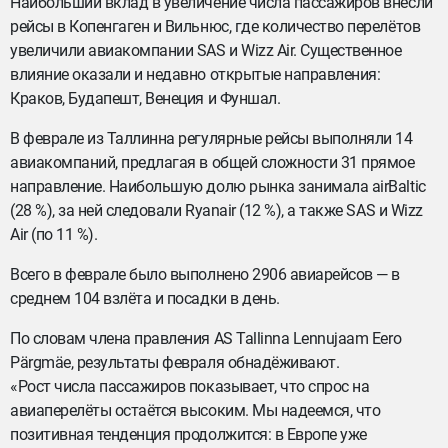
Наибольший вклад в увеличение числа пассажиров внесли
рейсы в Копенгаген и Вильнюс, где количество перелётов
увеличили авиакомпании SAS и Wizz Air. Существенное
влияние оказали и недавно открытые направления:
Краков, Будапешт, Венеция и Фуншал.
В феврале из Таллинна регулярные рейсы выполняли 14
авиакомпаний, предлагая в общей сложности 31 прямое
направление. Наибольшую долю рынка занимала airBaltic
(28 %), за ней следовали Ryanair (12 %), а также SAS и Wizz
Air (по 11 %).
Всего в феврале было выполнено 2906 авиарейсов — в
среднем 104 взлёта и посадки в день.
По словам члена правления AS Tallinna Lennujaam Eero
Pärgmäe, результаты февраля обнадёживают.
«Рост числа пассажиров показывает, что спрос на
авиаперелёты остаётся высоким. Мы надеемся, что
позитивная тенденция продолжится: в Европе уже