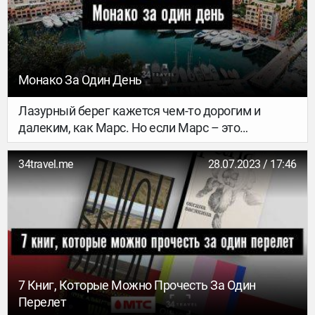
Монако За Один День
Лазурный берег кажется чем-то дорогим и
далеким, как Марс. Но если Марс – это
технически малореализуемо, то Монако – это
хоть и выше среднего, но вполне реально, если
34travel.me
28.07.2023 / 17:46
очень захочется. Кто не мечтал на денек-другой
почувствовать себя хозяином жизни?
Рассказываем, что посмотреть в роскошном
княжестве за один день (и не обанкротиться).
Тебя ждут сады и парки, набережные,
панорамные виды на город и порт, собор и
Океанографический музей, дворец и казино.
7 Книг, Которые Можно Прочесть За Один
Перелет