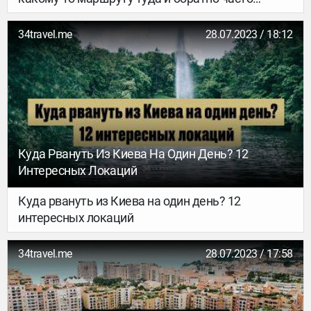
выходит дешевле, чем в один конец. На первый
взгляд это кажется чрезвычайно нелогичным,
34travel.me
28.07.2023 / 18:12
но у авиакомпаний есть несколько веских
мотивов строить свою ценовую политику
именно так. Разбираемся, что к чему.
Куда Рвануть Из Киева На Один День? 12
Интересных Локаций
Куда рвануть из Киева на один день? 12
интересных локаций
34travel.me
28.07.2023 / 17:58