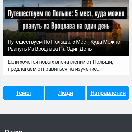
Азии, сплавлялся на плоту в Лаосе, стоял у
штурвала старой шхуны в Атлантическом
океане – в общем, испробовал на себе почти все
существующие виды транспорта. О том, как
кругосветка стала хорошим лекарством от
депрессии и почему тревел-блогинг умер – в
Путешествуем По Польше: 5 Мест, Куда Можно
большом разговоре с путешественником. А
Рвануть Из Вроцлава На Один День
услышать историю Кирилла Смородина из
первых уст можно будет уже 30 марта в Минске
Если хочется новых впечатлений от Польши,
на 34travel Day. Билеты (их осталось мало)
предлагаем отправиться на изучение
продаются по ссылке.
Нижнесилезского воеводства. С учетом
многонационального исторического пласта, этот
регион считается одним из самых интересных
Темы
Люди
Направления
для путешествий по стране. Из главного города
региона – Вроцлава – сгонять в каждое из мест
подборки можно на полдня-день. Или же
объединить все точки в один маршрут – это уж
как тебе самому(-ой) будет удобнее.