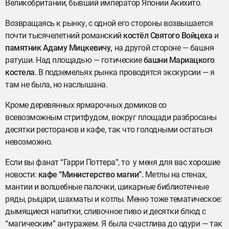
Великобритании, бывший император Японии Акихито.
Возвращаясь к рынку, с одной его стороны возвышается
почти тысячелетний романский
костёл Святого Войцеха
и
памятник Адаму Мицкевичу,
на другой стороне — башня
ратуши. Над площадью — готические
башни Мариацкого
костела.
В подземельях рынка проводятся экскурсии — я
там не была, но наслышана.
Кроме деревянных ярмарочных домиков со
всевозможным стритфудом, вокруг площади разбросаны
десятки ресторанов и кафе, так что голодными остаться
невозможно.
Если вы фанат “Гарри Поттера”, то у меня для вас хорошие
новости:
кафе
“Министерство магии”
.
Метлы на стенах,
мантии и волшебные палочки, шикарные библиотечные
ряды, рыцари, шахматы и котлы. Меню тоже тематическое:
дымящиеся напитки, сливочное пиво и десятки блюд с
“магическим” антуражем. Я была счастлива до одури — так