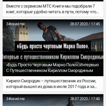
Вместе с сервисом МТС Книги мы подобрали 7
книг, которые удобно читать в пути, потому что
их вполне можно осилить за одну поездку.
Разумеется, все читают со своей скоростью, да и
34travel.me
28.07.2023 / 17:45
поездки бывают очень разные (кто-то едет в
соседний город, а кто-то – на край света). Мы
ориентировались на перелет часа в три. Если что
– дочитаешь на обратном пути. Эти книги –
путешествия сами по себе: в другие культуры,
страны и мироощущения. Подписывайся на
сервис МТС Книги и пристегивай ремни.
«Будь Просто Чертовым Марко Поло». Интервью
С Путешественником Кириллом Смородиным
Кирилл Смородин – путешественник из России,
который вышел из дома в июле 2017 года и за
полтора года успел объехать весь земной шар и
побывать на всех континентах, кроме Африки.
34travel.me
28.07.2023 / 17:40
Кирилл автостопил в России, гонял на байке по