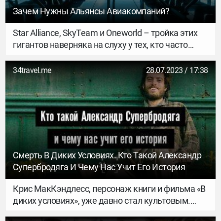
Зачем Нужны Альянсы Авиакомпаний?
Star Alliance, SkyTeam и Oneworld – тройка этих
гигантов наверняка на слуху у тех, кто часто
путешествует на самолетах. Многие
авиакомпании мечтают войти в один из этих
34travel.me
28.07.2023 / 17:38
альянсов и подолгу ожидают того, что их примут
в заветное объединение. Почему во времена
повсеместной конкуренции авиакомпаниям
выгодно вступать в объединения, как это влияет
на национальные интересы разных стран, и
какая польза от всего этого пассажирам –
разбираемся, для чего нужны альянсы
Смерть В Диких Условиях. Кто Такой Александр
авиакомпаний.
Супербродяга И Чему Нас Учит Его История
Крис МакКэндлесс, персонаж книги и фильма «В
диких условиях», уже давно стал культовым.
Сотни молодых людей подписываются