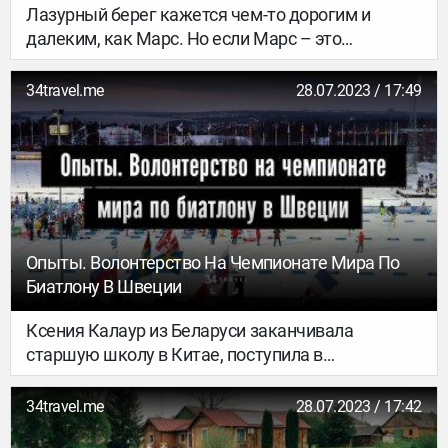
Лазурный берег кажется чем-то дорогим и
далеким, как Марс. Но если Марс – это
технически малореализуемо, то Монако – это
хоть и выше среднего, но вполне реально, если
34travel.me
28.07.2023 / 17:49
очень захочется. Кто не мечтал на денек-другой
почувствовать себя хозяином жизни?
Рассказываем, что посмотреть в роскошном
княжестве за один день (и не обанкротиться).
Тебя ждут сады и парки, набережные,
панорамные виды на город и порт, собор и
Океанографический музей, дворец и казино.
Опыты. Волонтерство На Чемпионате Мира По
Биатлону В Швеции
Ксения Калаур из Беларуси заканчивала
старшую школу в Китае, поступила в
университет в США, а сейчас учится по обмену в
Швеции. Для 34travel она рассказывает о том,
34travel.me
28.07.2023 / 17:42
почему работать на чемпионате мира по