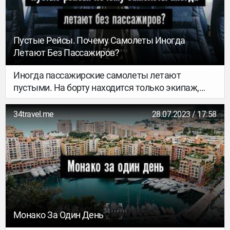
Пустые Рейсы. Почему Самолеты Иногда
Летают Без Пассажиров?
Иногда пассажирские самолеты летают
пустыми. На борту находится только экипаж,
рейс выполняется регулярно, но купить билеты
на него нельзя. Почему? Разбираемся в
34travel.me
28.07.2023 / 17:58
загадочном вопросе.
Монако За Один День