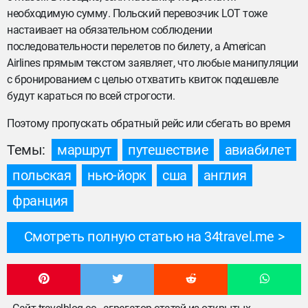
необходимую сумму. Польский перевозчик LOT тоже
настаивает на обязательном соблюдении
последовательности перелетов по билету, а American
Airlines прямым текстом заявляет, что любые манипуляции
с бронированием с целью отхватить квиток подешевле
будут караться по всей строгости.
Поэтому пропускать обратный рейс или сбегать во время
Темы:
маршрут
путешествие
авиабилет
польская
нью-йорк
сша
англия
франция
Смотреть полную статью на 34travel.me