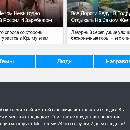
Разбираемся.
Летом Невыгодно
Все Дороги Ведут В Бодру
В России И Зарубежом
Отдыхать На Самом Жел
Курорте Этого Лета
го спроса со стороны
Лазурный берег, узкие улочк
 туристов в Крыму этим
бесконечные горы – это оп
 не открыться до трети
могло бы подходить дороги
гостевых домов. Об этом
европейским пляжным куро
оммерсант», ссылаясь на
так начинается наш матери
Темы
Люди
Направл
пертов. Люди отказываются
отдыхе в Бодруме, самом м
а полуострове из-за
направлении этого сезона. 
 авиасообщения и близкого
слишком долго ассоцииров
ия с украинской границей.
исключительно с отелями с
all inclusive со странной ан
бесконечно длинными шве
столами. Настало время при
отдых здесь во многом ста
югу Франции и Испании – и 
ей путеводителей и статей о различных странах и городах. Вы
конечно же, о Бодруме.
я и местных традициях. Сайт также предлагает полезные
ации маршрута. Мы с вами 24 часа в сутки, 7 дней в неделю!