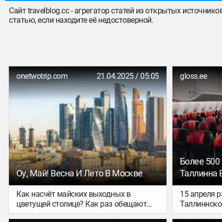
Сайт travelblog.cc - агрегатор статей из открытых источник
статью, если находите её недостоверной.
onetwotrip.com
21.04.2025 / 05:05
gloss.ee
Более 500 
Оу, Май! Весна И Лето В Москве
Таллинна 
Крупнейши
Как насчёт майских выходных в
15 апреля 
Балтийско
цветущей столице? Как раз обещают
Таллиннско
днём до +16 °C и солнышко. Или, может,
первый чар