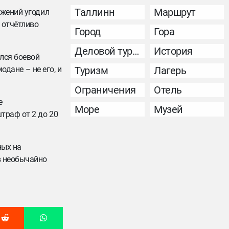
Таллинн
Маршрут
ожений угодил
 отчётливо
Город
Гора
Деловой туризм
История
лся боевой
одане – не его, и
Туризм
Лагерь
Ограничения
Отель
е
Море
Музей
траф от 2 до 20
ных на
в необычайно