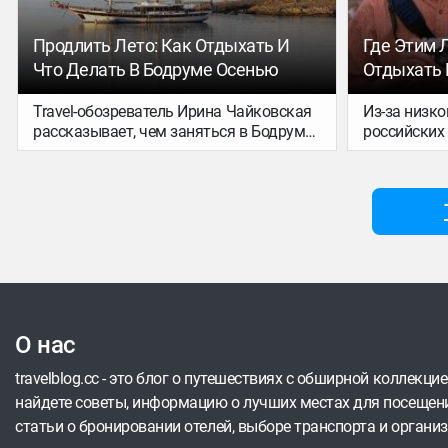
Продлить Лето: Как Отдыхать И
Где Этим 
Что Делать В Бодруме Осенью
Отдыхать 
Travel-обозреватель Ирина Чайковская
Из-за низко
рассказывает, чем заняться в Бодруме
российских
осенью и какие заведения стоит
летом могут
посетить.
гостиниц и 
написал «К
данные экс
от отдыха н
отсутствия
расположен
О нас
travelblog.cc - это блог о путешествиях с обширной коллекци
найдете советы, информацию о лучших местах для посещени
статьи о бронировании отелей, выборе транспорта и организ