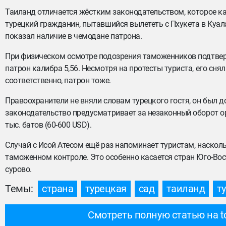
Таиланд отличается жёстким законодательством, которое ка
турецкий гражданин, пытавшийся вылететь с Пхукета в Куал
показал наличие в чемодане патрона.
При физическом осмотре подозрения таможенников подтверд
патрон калибра 5,56. Несмотря на протесты туриста, его снял
соответственно, патрон тоже.
Правоохранители не вняли словам турецкого гостя, он был д
законодательство предусматривает за незаконный оборот ор
тыс. батов (60-600 USD).
Случай с Исой Атесом ещё раз напоминает туристам, наскол
таможенном контроле. Это особенно касается стран Юго-Во
сурово.
Темы:
страна
турецкая
сад
таиланд
т
Смотреть полную статью на t