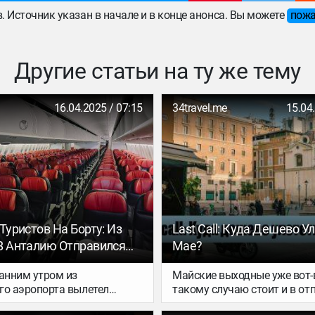
ов. Источник указан в начале и в конце анонса. Вы можете
пожа
Другие статьи на ту же тему
16.04.2025 / 07:15
34travel.me
15.04
Туристов На Борту: Из
Last Call: Куда Дешево У
В Анталию Отправился
Мае?
й Самолет В Истории
ранним утром из
Майские выходные уже вот-
го Туризма
го аэропорта вылетел
такому случаю стоит и в от
терный рейс в Анталию на
скататься (а то и два). Куда