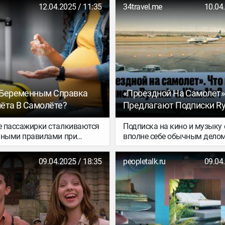
амых современных и
рассказываем в новой подб
12.04.2025 / 11:35
34travel.me
10.04
ных авиалайнеров в мире —
классные варианты раунд-т
 Полёт был организован
Польши, Литвы и Латвии до 
ром ANEX Tour, который
как мы любим!
действовал этот тип
 судна для обслуживания
о туристического
 из Эстонии. На борту было
уристов.
 Беременным Справка
«Проездной На Самолет»
ёта В Самолёте?
Предлагают Подписки Ry
Wizz Air?
 пассажирки сталкиваются
Подписка на кино и музыку 
нными правилами при
вполне себе обычным делом,
и эти правила могут немного
«абонементы» на путешеств
 в зависимости от
что-то новенькое. В прошло
09.04.2025 / 18:35
peopletalk.ru
09.04
ии и направления
unlimited pass на полеты пр
 рейсы по России или
лоукостер Wizz Air. Совсем 
ные).
свою версию «проездного» 
гигант Ryanair. Правда ли н
нужно и получится ли с так
подписками сэкономить на 