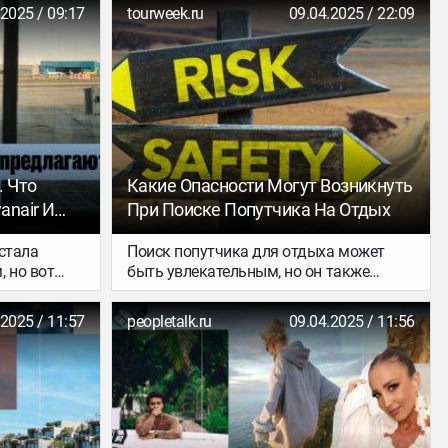
орке. Здесь
сколько момент, когда он отрывается
.2025 / 09:17
tourweek.ru
09.04.2025 / 22:09
рипов из
от земли и переходит из «езды» в
€ 50 – все
«полёт». Именно об этой скорости —
скорости отрыва — и пойдёт речь.
. Что
Какие Опасности Могут Возникнуть
anair И
При Поиске Попутчика На Отдых
стала
Поиск попутчика для отдыха может
 но вот
быть увлекательным, но он также
ия – это
может нести некоторые риски и
м году
опасности, особенно если не соблюдать
.2025 / 11:57
peopletalk.ru
09.04.2025 / 11:56
едставил
осторожность.
недавно
выпустил
ам это
ими
билетах?