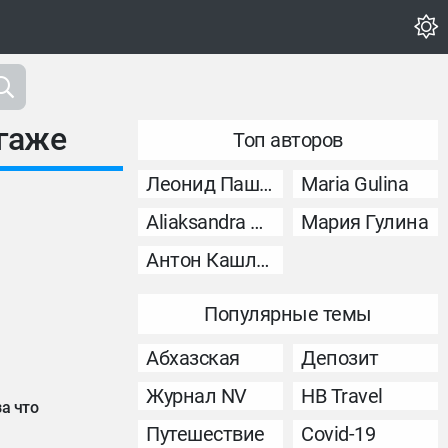
агаже
Топ авторов
Леонид Пашковский
Maria Gulina
Aliaksandra Murashka
Мария Гулина
Антон Кашликов
Популярные темы
Абхазская
Депозит
Журнал NV
НВ Travel
а что
Путешествие
Covid-19