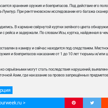
сается хранения оружия и боеприпасов. Под действие его пол
а-Лумпур. При рентгеновском исследовании его багажа сканер
ились. В кармане свёрнутой куртки зелёного цвета обнаружи
и с рейса и задержали. По словам Исы, куртка, найденная в чем
оставлен в камеру и сейчас находится под следствием. Местно
ужия и боеприпасов наказание от 1 до 10 лет тюрьмы и/или ш
ько серьёзными могут стать последствия нарушений, выявлен
сточной Азии, где наказание за провоз запрещённых предмето
урция
ourweek.ru