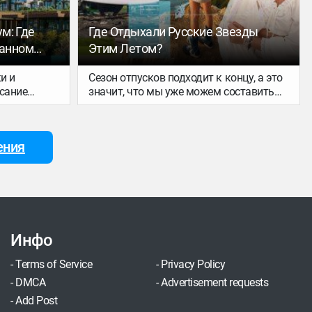
м: Где
Где Отдыхали Русские Звезды
анном
Этим Летом?
и и
Сезон отпусков подходит к концу, а это
исание
значит, что мы уже можем составить
м
рейтинг популярных туристических
ртам, но
направлений этого лета среди звезд
ал об
российского шоу-бизнеса. За три
ения
одном
месяца наши селебрити успели
Турция
объездить весь мир: побывать и на
алась
Алтае, и в Мексике. Те, кто не побоялись
истемы
долгих пересадок и сложностей с
имацией и
визами, проведали Европу. А
дскими
поклонники комфортного пляжного
знать, что
отдыха выбрали Турцию и модный
Инфо
л заменой
Бодрум.
речь,
-
Terms of Service
-
Privacy Policy
-
DMCA
-
Advertisement requests
-
Add Post