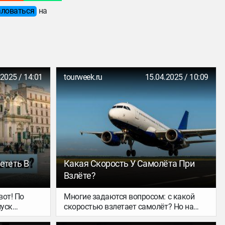
ловаться
на
.2025 / 14:01
tourweek.ru
15.04.2025 / 10:09
лететь В
Какая Скорость У Самолёта При
Взлёте?
вот! По
Многие задаются вопросом: с какой
пуск
скоростью взлетает самолёт? Но на
 –
деле интересует не столько его разгон,