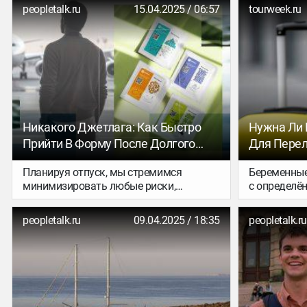
летний отпуск уже спланируем?
одном из с
peopletalk.ru
15.04.2025 / 06:57
tourweek.ru
вместитель
Boeing 777.
туроперато
впервые за
воздушного
регулярног
направления
более 500 т
Никакого Джетлага: Как Быстро
Нужна Ли
Прийти В Форму После Долгого
Для Перел
Перелета
Планируя отпуск, мы стремимся
Беременные
минимизировать любые риски,
с определё
способные омрачить долгожданный
перелётах, 
отдых. Выбор отеля и программы
отличаться
peopletalk.ru
09.04.2025 / 18:35
peopletalk.ru
зависит только от нас самих, обычный
авиакомпан
дорожный стресс можно научиться
(внутренние
игнорировать, но вот реакция
международ
организма на смену часовых поясов
может оказаться совершенно
непредсказуемой.